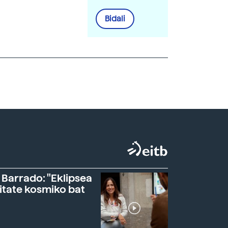
Bidali
 Barrado: "Eklipsea
itate kosmiko bat