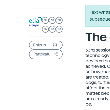
Text writ
subsequen
EU
ES
FR
EN
CA
GA
The 
33rd sessio
Partekatu
technology 
devices that
achieved. On
us how mari
are treated
dogs, turtl
affect the 
matter, bec
are already 
be.