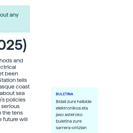
out any
025)
thods and
ctrical
yet been
ation tells
Basque coast
 about sea
BULETINA
’s policies
Bidali zure helbide
 serious
elektronikoa eta
 the tens
jaso asteroko
 future will
buletina zure
sarrera-ontzian