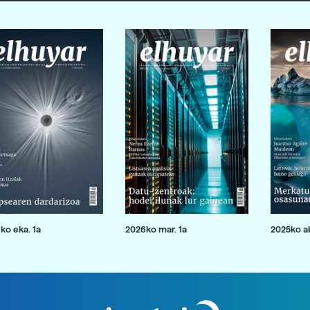
ko eka. 1a
2026ko mar. 1a
2025ko ab