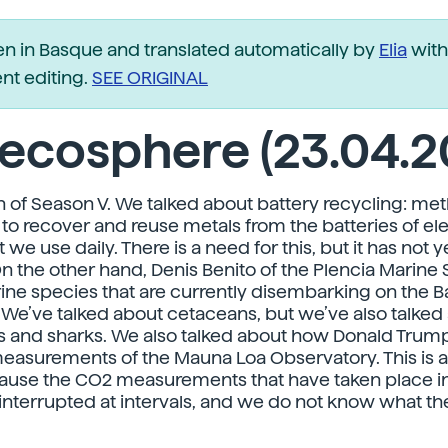
ten in Basque and translated automatically by
Elia
with
t editing.
SEE ORIGINAL
ecosphere (23.04.2
n of Season V. We talked about battery recycling: me
to recover and reuse metals from the batteries of ele
 we use daily. There is a need for this, but it has not 
 the other hand, Denis Benito of the Plencia Marine St
ne species that are currently disembarking on the 
. We’ve talked about cetaceans, but we’ve also talked
es and sharks. We also talked about how Donald Trump
measurements of the Mauna Loa Observatory. This is a
ause the CO2 measurements that have taken place in
interrupted at intervals, and we do not know what the