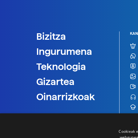
Bizitza
KAN
Ingurumena
Teknologia
Gizartea
Oinarrizkoak
Cookieak e
webgunear