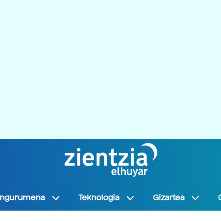
Ingurumena
Teknologia
Gizartea