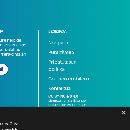
NA
LEGEZKOA
zure helbide
Nor gara
nikoa eta jaso
ko buletina
Publizitatea
arrera-ontzian
Pribatutasun
politika
li
Cookien erabilera
Kontaktua
CC BY-NC-ND 4.0
Lizentzia honetatik kanpo
geratzen dira webgunean
argitaratutako baliabide
×
grafikoak (argazki eta
ilustrazioak), baita Elhuyar ez
den bestelako erakunde eta
tzeko. Gure
norbanakoek idatzitakoak
a analisi-