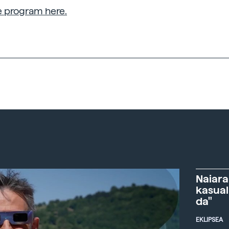
he program here.
Naiara
kasual
da"
EKLIPSEA