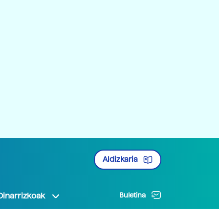
Aldizkaria
Oinarrizkoak
Buletina