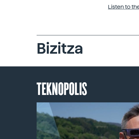
Listen to t
Bizitza
TEKNOPOLIS