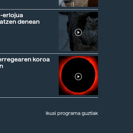
-erlojua
ratzen denean
erregearen koroa
n
Ikusi programa guztiak