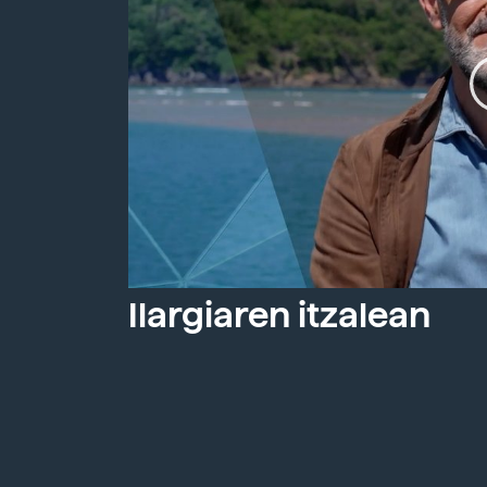
Ilargiaren itzalean