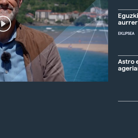
Eguzki
aurre
EKLIPSEA
Astro 
ageria