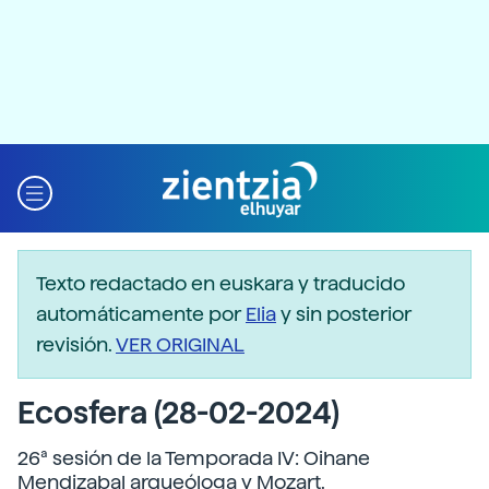
Texto redactado en euskara y traducido
automáticamente por
Elia
y sin posterior
revisión.
VER ORIGINAL
Ecosfera (28-02-2024)
26ª sesión de la Temporada IV: Oihane
Mendizabal arqueóloga y Mozart.