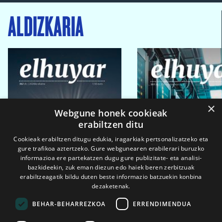
ALDIZKARIA
×
Webgune honek cookieak
erabiltzen ditu
Cookieak erabiltzen ditugu edukia, iragarkiak pertsonalizatzeko eta
gure trafikoa aztertzeko. Gure webgunearen erabilerari buruzko
informazioa ere partekatzen dugu gure publizitate- eta analisi-
bazkideekin, zuk eman diezun edo haiek beren zerbitzuak
erabiltzeagatik bildu duten beste informazio batzuekin konbina
dezaketenak.
BEHAR-BEHARREZKOA
ERRENDIMENDUA