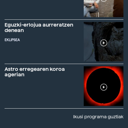
Eguzki-erlojua aurreratzen
denean
EKLIPSEA
Astro erregearen koroa
agerian
Ikusi programa guztiak