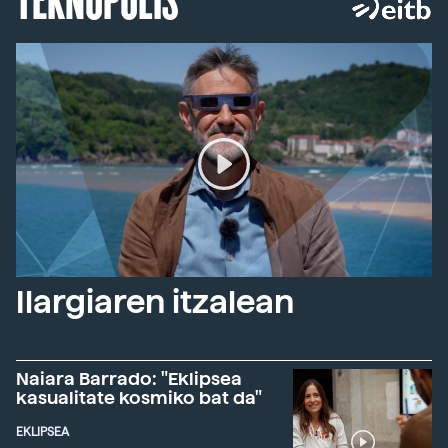
Ilargiaren itzalean
Naiara Barrado: "Eklipsea
kasualitate kosmiko bat da"
EKLIPSEA