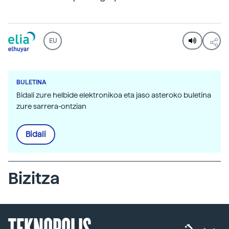
EU
BULETINA
Bidali zure helbide elektronikoa eta jaso asteroko buletina
zure sarrera-ontzian
Bidali
Bizitza
TEKNOPOLIS