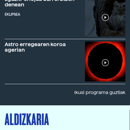
denean
EKLIPSEA
Astro erregearen koroa
agerian
Ikusi programa guztiak
ALDIZKARIA