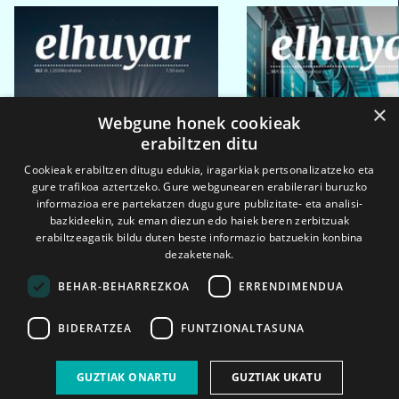
×
Webgune honek cookieak
erabiltzen ditu
Cookieak erabiltzen ditugu edukia, iragarkiak pertsonalizatzeko eta
gure trafikoa aztertzeko. Gure webgunearen erabilerari buruzko
informazioa ere partekatzen dugu gure publizitate- eta analisi-
bazkideekin, zuk eman diezun edo haiek beren zerbitzuak
erabiltzeagatik bildu duten beste informazio batzuekin konbina
dezaketenak.
BEHAR-BEHARREZKOA
ERRENDIMENDUA
BIDERATZEA
FUNTZIONALTASUNA
2026ko eka. 1a
2026ko mar. 1a
GUZTIAK ONARTU
GUZTIAK UKATU