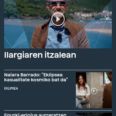
Ilargiaren itzalean
Naiara Barrado: "Eklipsea
kasualitate kosmiko bat da"
EKLIPSEA
Eguzki-erlojua aurreratzen