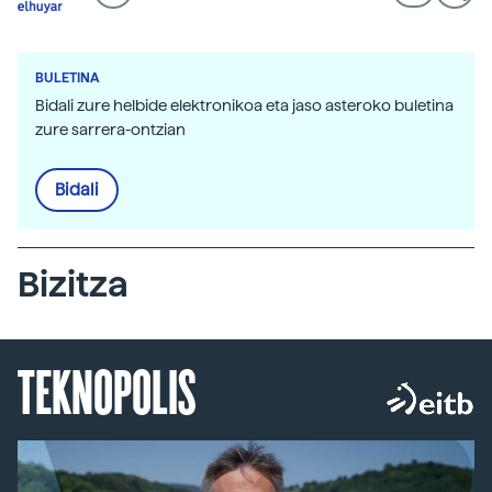
BULETINA
Bidali zure helbide elektronikoa eta jaso asteroko buletina
zure sarrera-ontzian
Bidali
Bizitza
TEKNOPOLIS