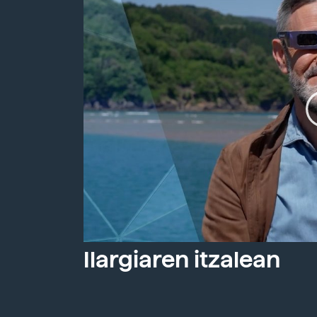
Ilargiaren itzalean