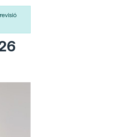
revisió
026