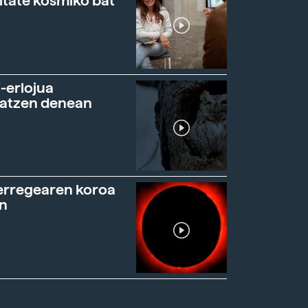
itate kosmiko bat
-erlojua
ratzen denean
erregearen koroa
n