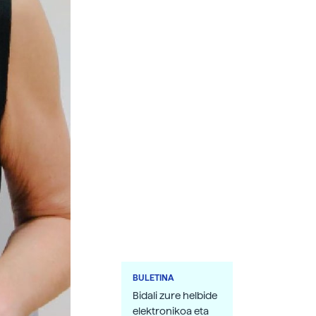
BULETINA
Bidali zure helbide
elektronikoa eta