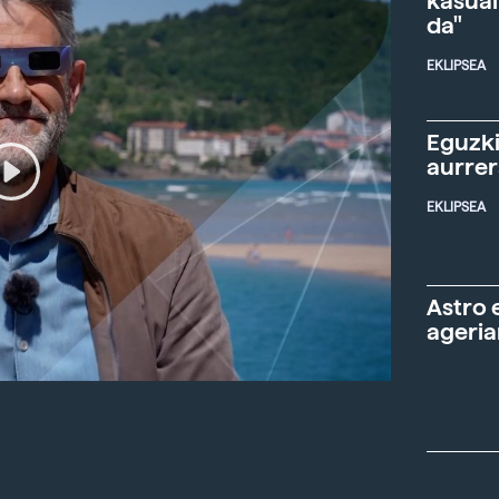
kasual
da"
EKLIPSEA
Eguzki
aurre
EKLIPSEA
Astro 
ageria