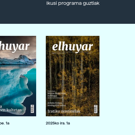
Ikusi programa guztiak
e. 1a
2025ko ira. 1a