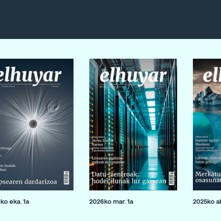
ko eka. 1a
2026ko mar. 1a
2025ko ab