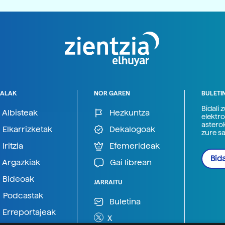
ALAK
NOR GAREN
BULETI
Bidali 
Albisteak
Hezkuntza
elektro
astero
Elkarrizketak
Dekalogoak
zure s
Iritzia
Efemerideak
Bida
Argazkiak
Gai librean
Bideoak
JARRAITU
Podcastak
Buletina
Erreportajeak
X