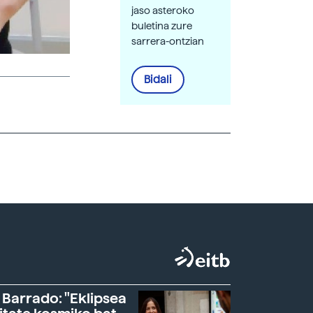
jaso asteroko
buletina zure
sarrera-ontzian
Bidali
 Barrado: "Eklipsea