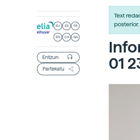
Text reda
posterio
EU
ES
FR
EN
CA
GA
Info
01 2
Partekatu