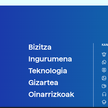
Bizitza
KAN
Ingurumena
Teknologia
Gizartea
Oinarrizkoak