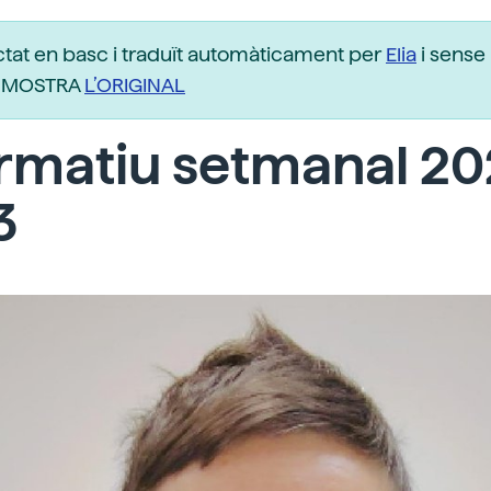
ctat en basc i traduït automàticament per
Elia
i sense 
r. MOSTRA
L’ORIGINAL
rmatiu setmanal 2
3