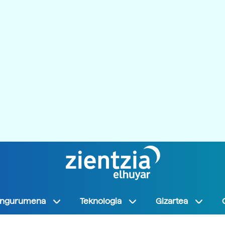
Ingurumena
Teknologia
Gizartea