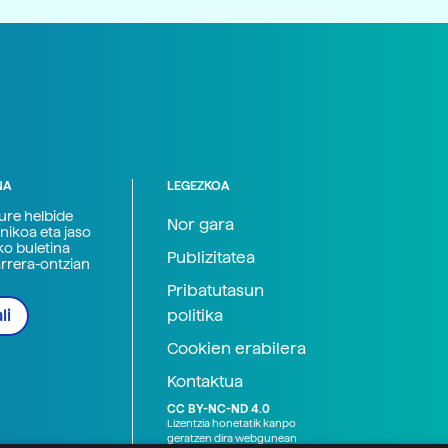
NA
LEGEZKOA
zure helbide
Nor gara
nikoa eta jaso
ko buletina
Publizitatea
arrera-ontzian
Pribatutasun
politika
li
Cookien erabilera
Kontaktua
CC BY-NC-ND 4.0
Lizentzia honetatik kanpo
geratzen dira webgunean