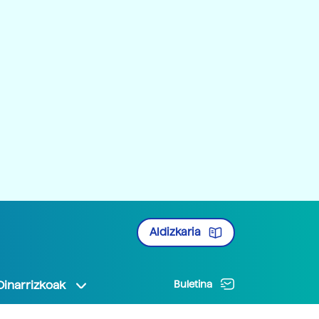
Aldizkaria
Oinarrizkoak
Buletina