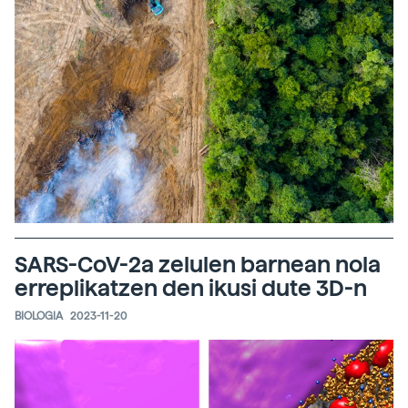
SARS-CoV-2a zelulen barnean nola
erreplikatzen den ikusi dute 3D-n
BIOLOGIA
2023-11-20