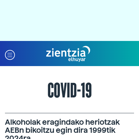
COVID-19
Alkoholak eragindako heriotzak
AEBn bikoitzu egin dira 1999tik
2024ra