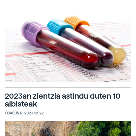
2023an zientzia astindu duten 10
albisteak
OSASUNA
2023-12-22