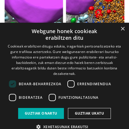
×
Webgune honek cookieak
erabiltzen ditu
Cookieak erabiltzen ditugu edukia, iragarkiak pertsonalizatzeko eta
gure trafikoa aztertzeko. Gure webgunearen erabilerari buruzko
informazioa ere partekatzen dugu gure publizitate- eta analisi-
bazkideekin, zuk eman diezun edo haiek beren zerbitzuak
erabiltzeagatik bildu duten beste informazio batzuekin konbina
dezaketenak.
BEHAR-BEHARREZKOA
ERRENDIMENDUA
Gehiago ikusi
BIDERATZEA
FUNTZIONALTASUNA
GUZTIAK ONARTU
GUZTIAK UKATU
XEHETASUNAK ERAKUTSI