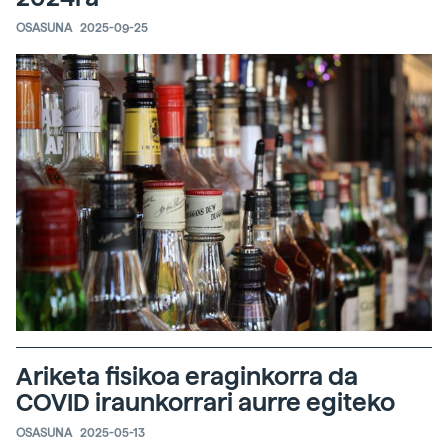
OSASUNA
2025-09-25
Ariketa fisikoa eraginkorra da
COVID iraunkorrari aurre egiteko
OSASUNA
2025-05-13