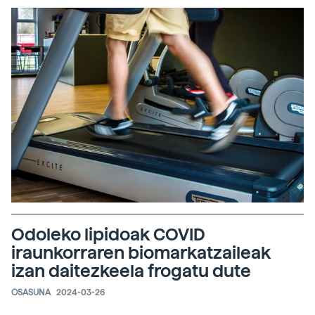
Odoleko lipidoak COVID
iraunkorraren biomarkatzaileak
izan daitezkeela frogatu dute
OSASUNA
2024-03-26