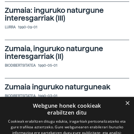
Zumaia: inguruko naturgune
interesgarriak (III)
LURRA
1990-09-01
Zumaia, inguruko naturgune
interesgarriak (II)
BIODIBERTSITATEA
1990-05-01
Zumaia inguruko naturguneak
BIODIBERTSITATEA
1990-03-01
×
Webgune honek cookieak
erabiltzen ditu
Euskal Herriko Artelatza
Cookieak erabiltzen ditugu edukia, iragarkiak pertsonalizatzeko eta
BIODIBERTSITATEA
gure trafikoa aztertzeko. Gure webgunearen erabilerari buruzko
1989-04-01
informazioa ere partekatzen dugu gure publizitate- eta analisi-