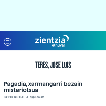
TERES, JOSE LUIS
Pagadia, xarmangarri bezain
misteriotsua
BIODIBERTSITATEA
1991-07-01