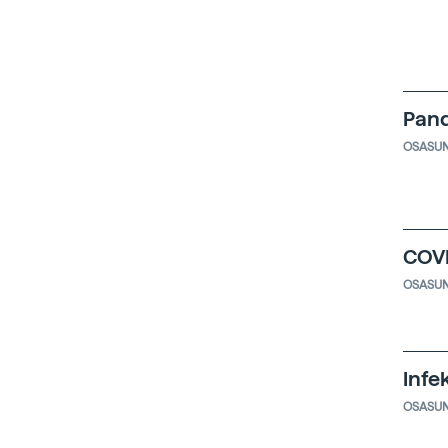
Pand
OSASU
COVI
OSASU
Infe
OSASU