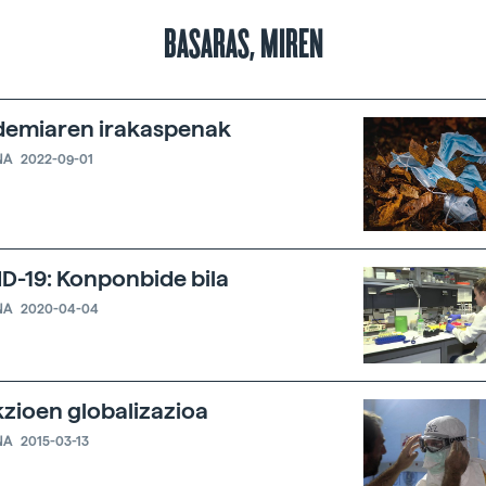
BASARAS, MIREN
emiaren irakaspenak
NA
2022-09-01
D-19: Konponbide bila
NA
2020-04-04
kzioen globalizazioa
NA
2015-03-13