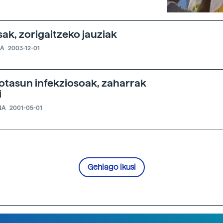
sak, zorigaitzeko jauziak
IA
2003-12-01
otasun infekziosoak, zaharrak
i
NA
2001-05-01
Gehiago ikusi