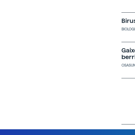
Biru
BIOLOG
Gaix
berr
OSASU