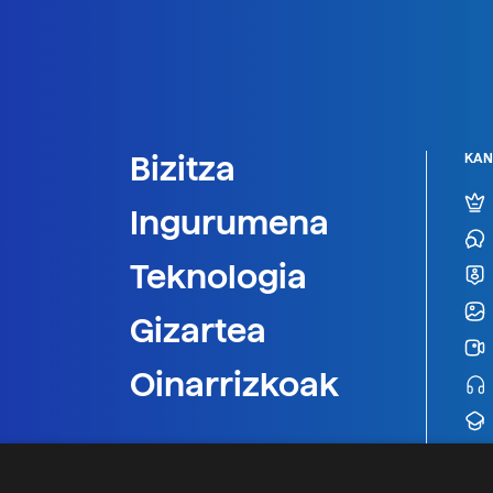
Bizitza
KAN
Ingurumena
Teknologia
Gizartea
Oinarrizkoak