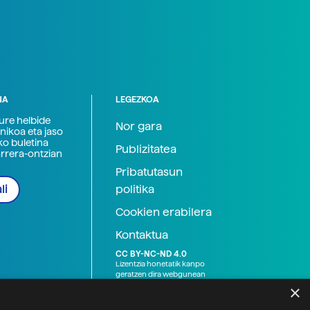
NA
LEGEZKOA
zure helbide
Nor gara
nikoa eta jaso
ko buletina
Publizitatea
arrera-ontzian
Pribatutasun
politika
li
Cookien erabilera
Kontaktua
CC BY-NC-ND 4.0
Lizentzia honetatik kanpo
geratzen dira webgunean
argitaratutako baliabide
×
grafikoak (argazki eta
ilustrazioak), baita Elhuyar ez