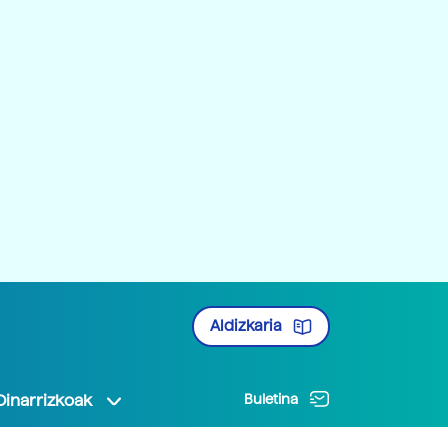
Aldizkaria
Oinarrizkoak
Buletina