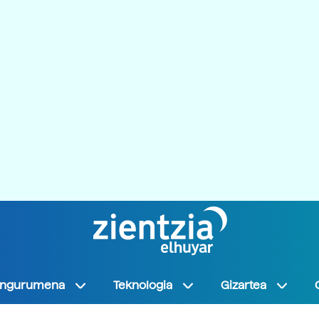
Ingurumena
Teknologia
Gizartea