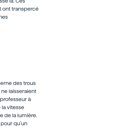
sse là. Ces
t ont transpercé
ines
derne des trous
 ne laisseraient
 professeur à
la vitesse
e de la lumière.
 pour qu'un