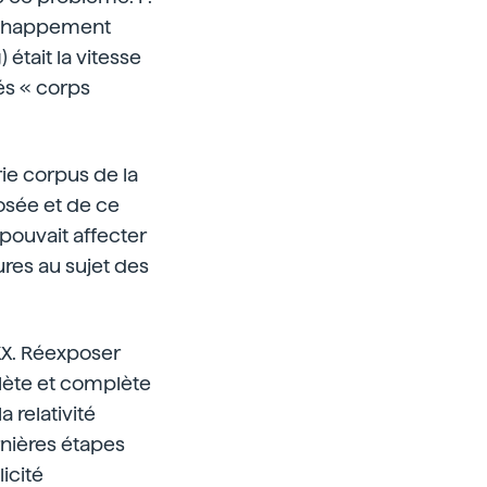
'échappement
 était la vitesse
és « corps
ie corpus de la
osée et de ce
 pouvait affecter
ures au sujet des
XX. Réexposer
lète et complète
a relativité
nières étapes
icité