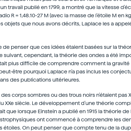
 un travail publié en 1799, a montré que la vitesse d
adio R = 1,48.10-27 M (avec la masse de l'étoile M en kg)
es objets que nous avons décrits, Laplace les a appel
e de penser que ces idées étaient basées sur la théor
le suivant, cependant, la théorie des ondes a été imp
 était plus difficile de comprendre comment la gravité
t peut-être pourquoi Laplace n'a pas inclus les conject
ns des publications ultérieures.
 des corps sombres ou des trous noirs n'étaient pas 
du XXe siècle. Le développement d'une théorie comp
ait que lorsque Einstein a publié en 1915 la théorie de l
 astrophysiques ont commencé à comprendre les der
es étoiles. On peut penser que compte tenu de la dupl