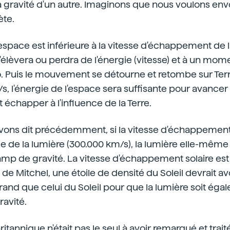
la gravité d'un autre. Imaginons que nous voulons en
ète.
l'espace est inférieure à la vitesse d'échappement de la
s'élèvera ou perdra de l'énergie (vitesse) et à un mo
o. Puis le mouvement se détourne et retombe sur Terre.
s, l'énergie de l'espace sera suffisante pour avancer
t échapper à l'influence de la Terre.
ons dit précédemment, si la vitesse d'échappement d
le de la lumière (300.000 km/s), la lumière elle-même
amp de gravité. La vitesse d'échappement solaire est 
 de Mitchel, une étoile de densité du Soleil devrait a
grand que celui du Soleil pour que la lumière soit éga
avité.
ritannique n'était pas le seul à avoir remarqué et trai