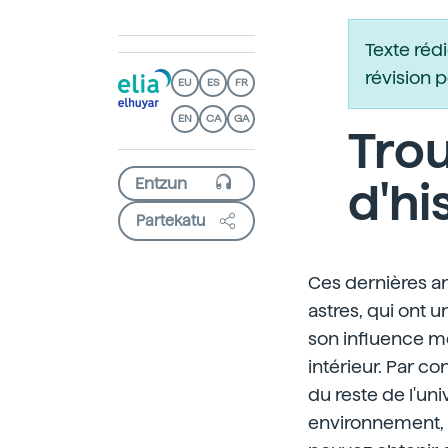
Texte réd
révision 
EU
ES
FR
EN
CA
GA
Trou
d'his
Partekatu
Ces dernières an
astres, qui ont 
son influence mê
intérieur. Par c
du reste de l'uni
environnement, m