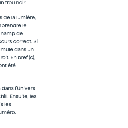
n trou noir.
s de la lumière,
omprendre le
e champ de
cours correct. Si
cumule dans un
it. En bref (c),
ont été
n dans l'Univers
l. Ensuite, les
s les
numéro.