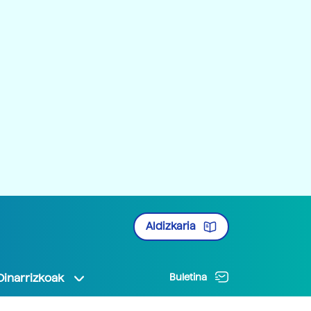
Aldizkaria
Oinarrizkoak
Buletina