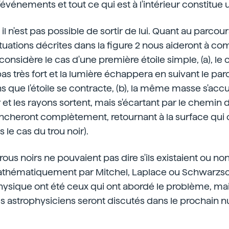
événements et tout ce qui est à l'intérieur constitue u
l n'est pas possible de sortir de lui. Quant au parcour
situations décrites dans la figure 2 nous aideront à c
considère le cas d'une première étoile simple, (a), l
as très fort et la lumière échappera en suivant le par
 que l'étoile se contracte, (b), la même masse s'ac
et les rayons sortent, mais s'écartant par le chemin dro
ncheront complètement, retournant à la surface qui 
 le cas du trou noir).
ous noirs ne pouvaient pas dire s'ils existaient ou no
athématiquement par Mitchel, Laplace ou Schwarzschil
hysique ont été ceux qui ont abordé le problème, mai
s astrophysiciens seront discutés dans le prochain 