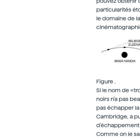
pouvez obtenir d
particularités é
le domaine de l
cinématographiqu
Figure .
Si le nom de «tr
noirs n'a pas be
pas échapper la 
Cambridge, a pub
d'échappement d'
Comme on le sait