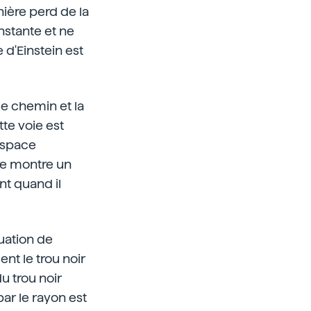
nière perd de la
nstante et ne
 d'Einstein est
 le chemin et la
tte voie est
'espace
ure montre un
nt quand il
tuation de
nt le trou noir
u trou noir
ar le rayon est