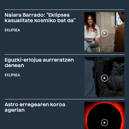
Naiara Barrado: "Eklipsea
kasualitate kosmiko bat da"
EKLIPSEA
Eguzki-erlojua aurreratzen
denean
EKLIPSEA
Astro erregearen koroa
agerian