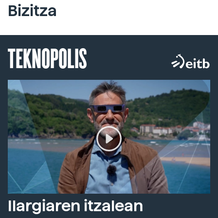
Bizitza
TEKNOPOLIS
Ilargiaren itzalean