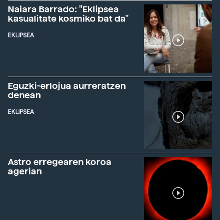
Naiara Barrado: "Eklipsea
kasualitate kosmiko bat da"
EKLIPSEA
Eguzki-erlojua aurreratzen
denean
EKLIPSEA
Astro erregearen koroa
agerian