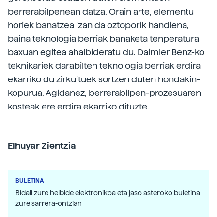
berrerabilpenean datza. Orain arte, elementu
horiek banatzea izan da oztoporik handiena,
baina teknologia berriak banaketa tenperatura
baxuan egitea ahalbideratu du. Daimler Benz-ko
teknikariek darabilten teknologia berriak erdira
ekarriko du zirkuituek sortzen duten hondakin-
kopurua. Agidanez, berrerabilpen-prozesuaren
kosteak ere erdira ekarriko dituzte.
Elhuyar Zientzia
BULETINA
Bidali zure helbide elektronikoa eta jaso asteroko buletina
zure sarrera-ontzian