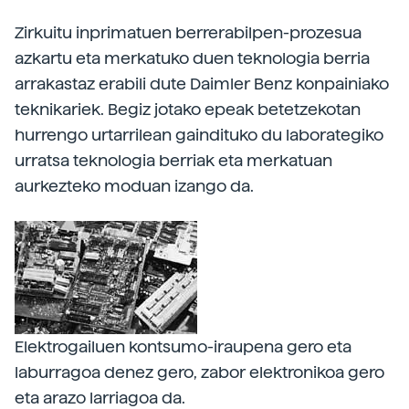
Zirkuitu inprimatuen berrerabilpen-prozesua
azkartu eta merkatuko duen teknologia berria
arrakastaz erabili dute Daimler Benz konpainiako
teknikariek. Begiz jotako epeak betetzekotan
hurrengo urtarrilean gaindituko du laborategiko
urratsa teknologia berriak eta merkatuan
aurkezteko moduan izango da.
Elektrogailuen kontsumo-iraupena gero eta
laburragoa denez gero, zabor elektronikoa gero
eta arazo larriagoa da.