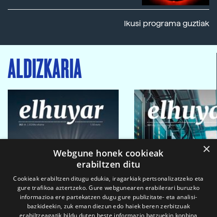
Ikusi programa guztiak
ALDIZKARIA
×
Webgune honek cookieak
erabiltzen ditu
Cookieak erabiltzen ditugu edukia, iragarkiak pertsonalizatzeko eta
gure trafikoa aztertzeko. Gure webgunearen erabilerari buruzko
informazioa ere partekatzen dugu gure publizitate- eta analisi-
bazkideekin, zuk eman diezun edo haiek beren zerbitzuak
erabiltzeagatik bildu duten beste informazio batzuekin konbina