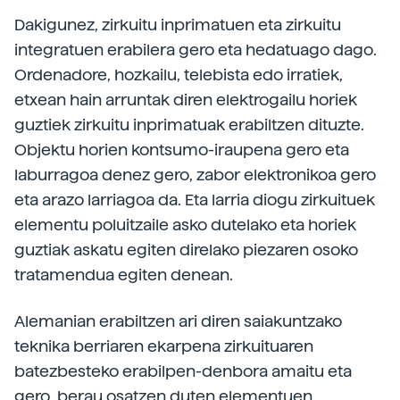
Dakigunez, zirkuitu inprimatuen eta zirkuitu
integratuen erabilera gero eta hedatuago dago.
Ordenadore, hozkailu, telebista edo irratiek,
etxean hain arruntak diren elektrogailu horiek
guztiek zirkuitu inprimatuak erabiltzen dituzte.
Objektu horien kontsumo-iraupena gero eta
laburragoa denez gero, zabor elektronikoa gero
eta arazo larriagoa da. Eta larria diogu zirkuituek
elementu poluitzaile asko dutelako eta horiek
guztiak askatu egiten direlako piezaren osoko
tratamendua egiten denean.
Alemanian erabiltzen ari diren saiakuntzako
teknika berriaren ekarpena zirkuituaren
batezbesteko erabilpen-denbora amaitu eta
gero, berau osatzen duten elementuen