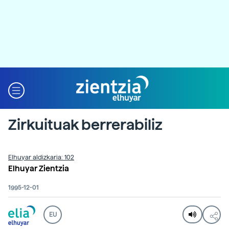
Zirkuituak berrerabiliz
Elhuyar aldizkaria: 102
Elhuyar Zientzia
1995-12-01
EU