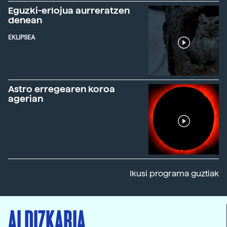
Eguzki-erlojua aurreratzen
denean
EKLIPSEA
Astro erregearen koroa
agerian
Ikusi programa guztiak
ALDIZKARIA