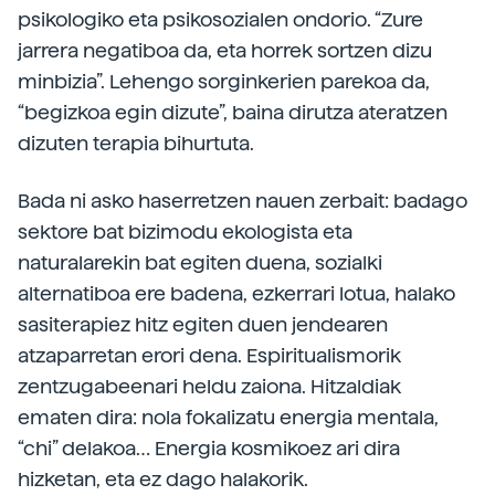
psikologiko eta psikosozialen ondorio. “Zure
jarrera negatiboa da, eta horrek sortzen dizu
minbizia”. Lehengo sorginkerien parekoa da,
“begizkoa egin dizute”, baina dirutza ateratzen
dizuten terapia bihurtuta.
Bada ni asko haserretzen nauen zerbait: badago
sektore bat bizimodu ekologista eta
naturalarekin bat egiten duena, sozialki
alternatiboa ere badena, ezkerrari lotua, halako
sasiterapiez hitz egiten duen jendearen
atzaparretan erori dena. Espiritualismorik
zentzugabeenari heldu zaiona. Hitzaldiak
ematen dira: nola fokalizatu energia mentala,
“chi” delakoa… Energia kosmikoez ari dira
hizketan, eta ez dago halakorik.