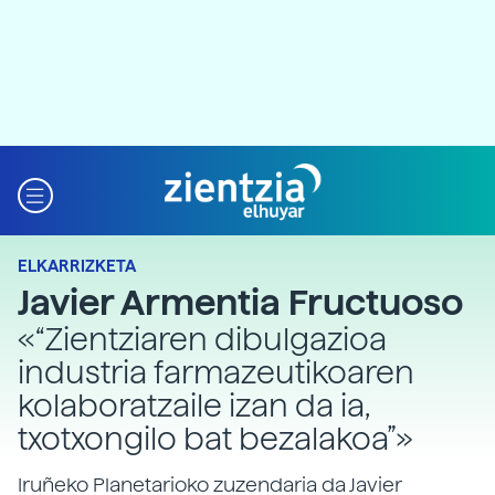
ELKARRIZKETA
Javier Armentia Fructuoso
«“Zientziaren dibulgazioa
industria farmazeutikoaren
kolaboratzaile izan da ia,
txotxongilo bat bezalakoa”»
Iruñeko Planetarioko zuzendaria da Javier