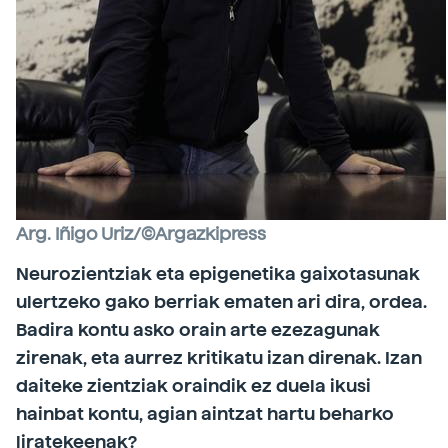
Arg. Iñigo Uriz/©Argazkipress
Neurozientziak eta epigenetika gaixotasunak
ulertzeko gako berriak ematen ari dira, ordea.
Badira kontu asko orain arte ezezagunak
zirenak, eta aurrez kritikatu izan direnak. Izan
daiteke zientziak oraindik ez duela ikusi
hainbat kontu, agian aintzat hartu beharko
liratekeenak?