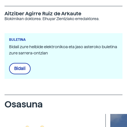
Aitziber Agirre Ruiz de Arkaute
Biokimikan doktorea. Elhuyar Zientziako erredaktorea.
BULETINA
Bidali zure helbide elektronikoa eta jaso asteroko buletina
zure sarrera-ontzian
Bidali
Osasuna