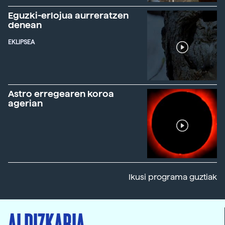
Eguzki-erlojua aurreratzen
denean
EKLIPSEA
Astro erregearen koroa
agerian
Ikusi programa guztiak
ALDIZKARIA