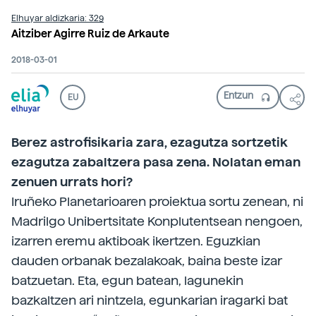
Elhuyar aldizkaria: 329
Aitziber Agirre Ruiz de Arkaute
2018-03-01
EU
Berez astrofisikaria zara, ezagutza sortzetik
ezagutza zabaltzera pasa zena. Nolatan eman
zenuen urrats hori?
Iruñeko Planetarioaren proiektua sortu zenean, ni
Madrilgo Unibertsitate Konplutentsean nengoen,
izarren eremu aktiboak ikertzen. Eguzkian
dauden orbanak bezalakoak, baina beste izar
batzuetan. Eta, egun batean, lagunekin
bazkaltzen ari nintzela, egunkarian iragarki bat