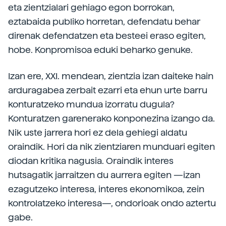
eta zientzialari gehiago egon borrokan,
eztabaida publiko horretan, defendatu behar
direnak defendatzen eta besteei eraso egiten,
hobe. Konpromisoa eduki beharko genuke.
Izan ere, XXI. mendean, zientzia izan daiteke hain
arduragabea zerbait ezarri eta ehun urte barru
konturatzeko mundua izorratu dugula?
Konturatzen garenerako konponezina izango da.
Nik uste jarrera hori ez dela gehiegi aldatu
oraindik. Hori da nik zientziaren munduari egiten
diodan kritika nagusia. Oraindik interes
hutsagatik jarraitzen du aurrera egiten —izan
ezagutzeko interesa, interes ekonomikoa, zein
kontrolatzeko interesa—, ondorioak ondo aztertu
gabe.