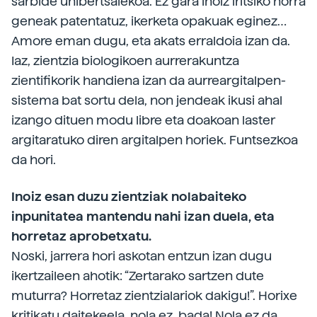
sarbide unibertsalekoa. Ez gara inoiz iritsiko horra
geneak patentatuz, ikerketa opakuak eginez…
Amore eman dugu, eta akats erraldoia izan da.
Iaz, zientzia biologikoen aurrerakuntza
zientifikorik handiena izan da aurreargitalpen-
sistema bat sortu dela, non jendeak ikusi ahal
izango dituen modu libre eta doakoan laster
argitaratuko diren argitalpen horiek. Funtsezkoa
da hori.
Inoiz esan duzu zientziak nolabaiteko
inpunitatea mantendu nahi izan duela, eta
horretaz aprobetxatu.
Noski, jarrera hori askotan entzun izan dugu
ikertzaileen ahotik: “Zertarako sartzen dute
muturra? Horretaz zientzialariok dakigu!”. Horixe
kritikatu daitekeela, nola ez, bada! Nola ez da