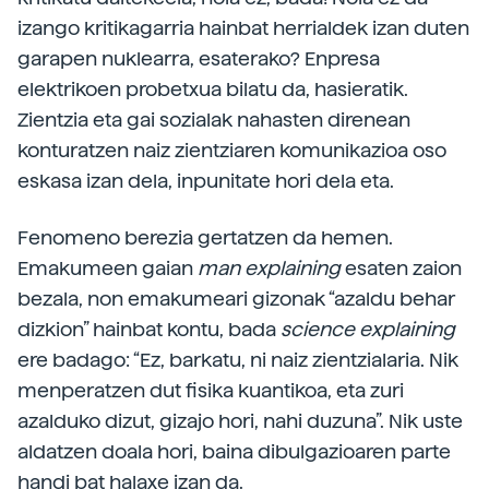
izango kritikagarria hainbat herrialdek izan duten
garapen nuklearra, esaterako? Enpresa
elektrikoen probetxua bilatu da, hasieratik.
Zientzia eta gai sozialak nahasten direnean
konturatzen naiz zientziaren komunikazioa oso
eskasa izan dela, inpunitate hori dela eta.
Fenomeno berezia gertatzen da hemen.
Emakumeen gaian
man explaining
esaten zaion
bezala, non emakumeari gizonak “azaldu behar
dizkion” hainbat kontu, bada
science explaining
ere badago: “Ez, barkatu, ni naiz zientzialaria. Nik
menperatzen dut fisika kuantikoa, eta zuri
azalduko dizut, gizajo hori, nahi duzuna”. Nik uste
aldatzen doala hori, baina dibulgazioaren parte
handi bat halaxe izan da.