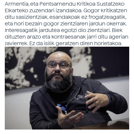
Armentia, eta Pentsamendu Kritikoa Sustatzeko
Elkarteko zuzendari izandakoa. Gogor kritikatzen
ditu sasizientziak, esandakoak ez frogatzeagatik,
eta hori bezain gogor zientziaren jardun okerrak.
Interesagatik jardutea egotzi dio zientziari. Biek
dituzten arazo eta kontraesanak jarri ditu agerian
Javierrek. Ez da isilik geratzen diren horietakoa.