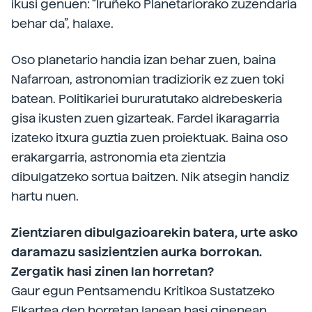
ikusi genuen: “Iruñeko Planetariorako zuzendaria
behar da”, halaxe.
Oso planetario handia izan behar zuen, baina
Nafarroan, astronomian tradiziorik ez zuen toki
batean. Politikariei bururatutako aldrebeskeria
gisa ikusten zuen gizarteak. Fardel ikaragarria
izateko itxura guztia zuen proiektuak. Baina oso
erakargarria, astronomia eta zientzia
dibulgatzeko sortua baitzen. Nik atsegin handiz
hartu nuen.
Zientziaren dibulgazioarekin batera, urte asko
daramazu sasizientzien aurka borrokan.
Zergatik hasi zinen lan horretan?
Gaur egun Pentsamendu Kritikoa Sustatzeko
Elkartea den horretan lanean hasi ginenean,