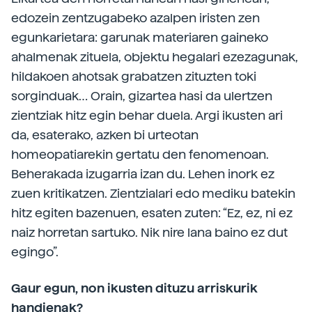
edozein zentzugabeko azalpen iristen zen
egunkarietara: garunak materiaren gaineko
ahalmenak zituela, objektu hegalari ezezagunak,
hildakoen ahotsak grabatzen zituzten toki
sorginduak… Orain, gizartea hasi da ulertzen
zientziak hitz egin behar duela. Argi ikusten ari
da, esaterako, azken bi urteotan
homeopatiarekin gertatu den fenomenoan.
Beherakada izugarria izan du. Lehen inork ez
zuen kritikatzen. Zientzialari edo mediku batekin
hitz egiten bazenuen, esaten zuten: “Ez, ez, ni ez
naiz horretan sartuko. Nik nire lana baino ez dut
egingo”.
Gaur egun, non ikusten dituzu arriskurik
handienak?