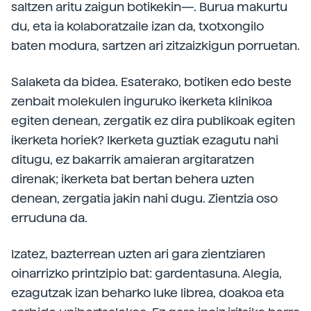
saltzen aritu zaigun botikekin—. Burua makurtu
du, eta ia kolaboratzaile izan da, txotxongilo
baten modura, sartzen ari zitzaizkigun porruetan.
Salaketa da bidea. Esaterako, botiken edo beste
zenbait molekulen inguruko ikerketa klinikoa
egiten denean, zergatik ez dira publikoak egiten
ikerketa horiek? Ikerketa guztiak ezagutu nahi
ditugu, ez bakarrik amaieran argitaratzen
direnak; ikerketa bat bertan behera uzten
denean, zergatia jakin nahi dugu. Zientzia oso
erruduna da.
Izatez, bazterrean uzten ari gara zientziaren
oinarrizko printzipio bat: gardentasuna. Alegia,
ezagutzak izan beharko luke librea, doakoa eta