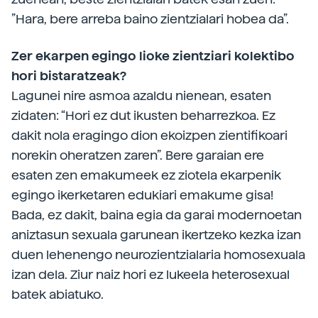
”Hara, bere arreba baino zientzialari hobea da”.
Zer ekarpen egingo lioke zientziari kolektibo
hori bistaratzeak?
Lagunei nire asmoa azaldu nienean, esaten
zidaten: “Hori ez dut ikusten beharrezkoa. Ez
dakit nola eragingo dion ekoizpen zientifikoari
norekin oheratzen zaren”. Bere garaian ere
esaten zen emakumeek ez ziotela ekarpenik
egingo ikerketaren edukiari emakume gisa!
Bada, ez dakit, baina egia da garai modernoetan
aniztasun sexuala garunean ikertzeko kezka izan
duen lehenengo neurozientzialaria homosexuala
izan dela. Ziur naiz hori ez lukeela heterosexual
batek abiatuko.