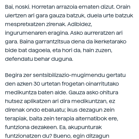
Bai, noski. Horretan arrazoia ematen dizut. Orain
ulertzen ari gara gauza batzuk, duela urte batzuk
mespretxatzen zirenak. Adibidez,
ingurumenaren eragina. Asko aurreratzen ari
gara. Baina garrantzitsua dena da ikerketarako
bide bat dagoela, eta hori da, hain zuzen,
defendatu behar duguna.
Begira zer sentsibilizazio-mugimendu gertatu
den azken 30 urtetan frogetan oinarritutako
medikuntza baten alde. Gauza asko ohitura
hutsez aplikatzen ari dira medikuntzan, ez
direnak ondo ebaluatu; ikus dezagun zein
terapiak, baita zein terapia alternatibok ere,
funtziona dezakeen. Ea, akupunturak
funtzionatzen du? Bueno, egin ditzagun