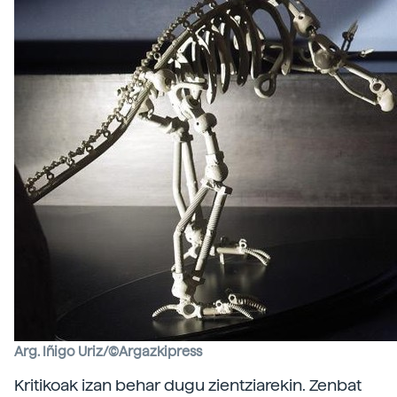
Arg. Iñigo Uriz/©Argazkipress
Kritikoak izan behar dugu zientziarekin. Zenbat