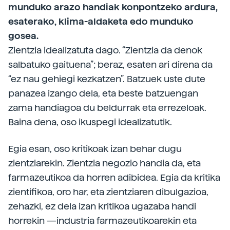
munduko arazo handiak konpontzeko ardura,
esaterako, klima-aldaketa edo munduko
gosea.
Zientzia idealizatuta dago. “Zientzia da denok
salbatuko gaituena”; beraz, esaten ari direna da
“ez nau gehiegi kezkatzen”. Batzuek uste dute
panazea izango dela, eta beste batzuengan
zama handiagoa du beldurrak eta errezeloak.
Baina dena, oso ikuspegi idealizatutik.
Egia esan, oso kritikoak izan behar dugu
zientziarekin. Zientzia negozio handia da, eta
farmazeutikoa da horren adibidea. Egia da kritika
zientifikoa, oro har, eta zientziaren dibulgazioa,
zehazki, ez dela izan kritikoa ugazaba handi
horrekin —industria farmazeutikoarekin eta