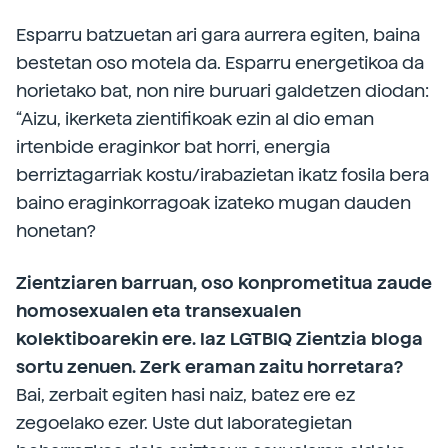
Esparru batzuetan ari gara aurrera egiten, baina
bestetan oso motela da. Esparru energetikoa da
horietako bat, non nire buruari galdetzen diodan:
“Aizu, ikerketa zientifikoak ezin al dio eman
irtenbide eraginkor bat horri, energia
berriztagarriak kostu/irabazietan ikatz fosila bera
baino eraginkorragoak izateko mugan dauden
honetan?
Zientziaren barruan, oso konprometitua zaude
homosexualen eta transexualen
kolektiboarekin ere. Iaz LGTBIQ Zientzia bloga
sortu zenuen. Zerk eraman zaitu horretara?
Bai, zerbait egiten hasi naiz, batez ere ez
zegoelako ezer. Uste dut laborategietan