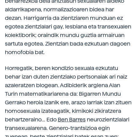
beharrezkoa dela aniztasun sexualaren aldeko
aldarrikapena, normalizazioaren bidea har
dezan. Harrigarria da zientziaren munduan ez
egotea zientzialari gay, lesbiana eta transexualen
kolektiborik; oraindik mundu guztia armairuan
sartuta egotea. Zientzian bada ezkutuan dagoen
homofobia bat.
Horregatik, beren kondizio sexuala ezkutatu
behar izan duten zientziako pertsonaiak ari naiz
azaleratzen blogean. Adibiderik argiena Alan
Turin matematikariarena da: Bigarren Mundu
Gerrako heroia izanik ere, arazo larriak izan zituen
homosexuala izateagatik, kimikoki zikiratzera
behartzeraino... Edo
Ben Barres
neurozientzialari
transexualarena. Genero-trantsizioa egin
zuenean, beste zientzialari batek esan zuen: