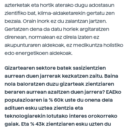
azterketak eta hortik aterako dugu adostasun
zientifiko bat, klima-aldaketarekin gertatu zen
bezala. Orain inork ez du zalantzan jartzen.
Gertatzen dena da datu horiek argitaratzen
direnean, normalean ez direla izaten ez
akupunturaren aldekoak, ez medikuntza holistiko
edo energetikoen aldekoak.
Gizartearen sektore batek sasizientzien
aurrean duen jarrerak kezkatzen zaitu. Baina
nola baloratzen duzu gizarteak zientziaren
beraren aurrean azaltzen duen jarrera? EAEko
populazioaren ia % 60k uste du onena dela
adituen esku uztea zientzia eta
teknologiarekin lotutako interes orokorreko
gaiak. Eta % 43k zientziaren esku uzten du