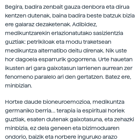
Begira, badira zenbait gauza denbora eta dirua
kentzen dutenak, baina badira beste batzuk bizia
ere galaraz dezaketenak. Adibidez,
medikuntzarekin erlazionatutako sasizientzia
guztiak: petrikiloak eta modu traketsean
medikuntza alternatibo deitu direnak. Nik uste
hor dagoela esparrurik gogorrena. Urte hauetan
ikusten ari gara gaixotasun larrienen aurrean zer
fenomeno paralelo ari den gertatzen. Batez ere,
minbizian.
Hortxe daude bioneuroemozioa, medikuntza
germaniko berria… terapia ia espiritual horiek
guztiak, esaten dutenak gaixotasuna, eta zehazki
minbizia, ez dela geneen eta bizimoduaren
ondorio, baizik eta norbere inguruko arazo