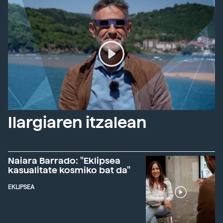
Ilargiaren itzalean
Naiara Barrado: "Eklipsea
kasualitate kosmiko bat da"
EKLIPSEA