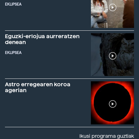
EKLIPSEA
Eguzki-erlojua aurreratzen
denean
EKLIPSEA
Astro erregearen koroa
agerian
Ikusi programa guztiak