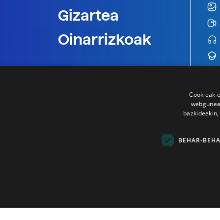
Gizartea
Oinarrizkoak
Cookieak e
webgunear
bazkideekin,
BEHAR-BEH