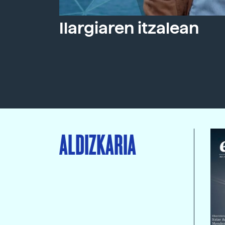
Ilargiaren itzalean
ALDIZKARIA