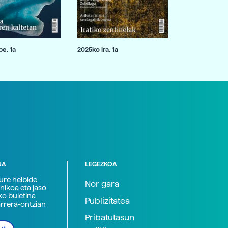
e. 1a
2025ko ira. 1a
NA
LEGEZKOA
zure helbide
Nor gara
nikoa eta jaso
ko buletina
Publizitatea
arrera-ontzian
Pribatutasun