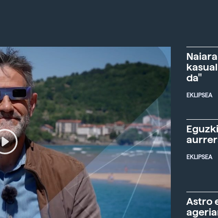
Naiara
kasual
da"
EKLIPSEA
Eguzki
aurre
EKLIPSEA
Astro 
ageria