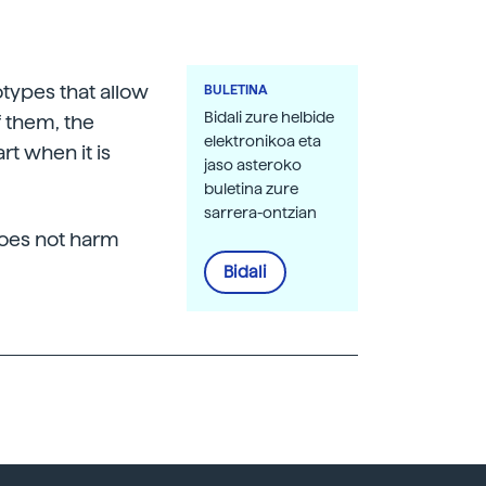
ypes that allow
BULETINA
Bidali zure helbide
f them, the
elektronikoa eta
rt when it is
jaso asteroko
buletina zure
sarrera-ontzian
does not harm
Bidali