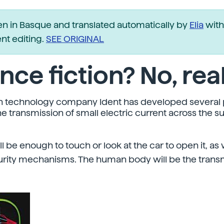
ten in Basque and translated automatically by
Elia
with
t editing.
SEE ORIGINAL
nce fiction? No, real
 technology company Ident has developed several 
he transmission of small electric current across the s
will be enough to touch or look at the car to open it, as
urity mechanisms. The human body will be the transm