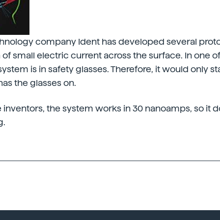
nology company Ident has developed several protot
of small electric current across the surface. In one o
ystem is in safety glasses. Therefore, it would only sta
has the glasses on.
 inventors, the system works in 30 nanoamps, so it 
g.