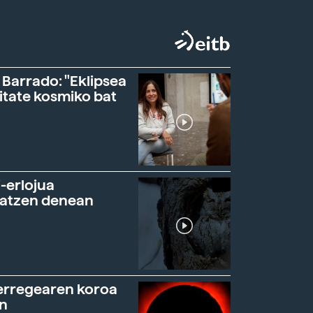
 Barrado: "Eklipsea
itate kosmiko bat
-erlojua
ratzen denean
erregearen koroa
n