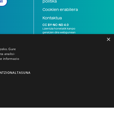
politika
li
Cookien erabilera
Kontaktua
CC BY-NC-ND 4.0
Lizentzia honetatik kanpo
geratzen dira webgunean
argitaratutako baliabide
×
grafikoak (argazki eta
ilustrazioak), baita Elhuyar ez
den bestelako erakunde eta
tzeko. Gure
norbanakoek idatzitakoak
a analisi-
ere. Kanpo-esteken bidez
te informazio
emandako edukiak esteka
horietan agertzen den
lizentziapean daude,
gehienetan copyright-a
NTZIONALTASUNA