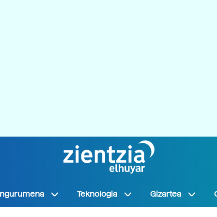
Ingurumena
Teknologia
Gizartea