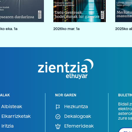
ko eka. 1a
2026ko mar. 1a
2025ko ab
ALAK
NOR GAREN
BULETI
Bidali 
Albisteak
Hezkuntza
elektro
astero
Elkarrizketak
Dekalogoak
zure s
Iritzia
Efemerideak