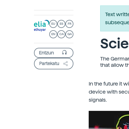
Text writ
subsequen
EU
ES
FR
EN
CA
GA
Scie
The German
Partekatu
that allow t
In the future it 
device with sec
signals.