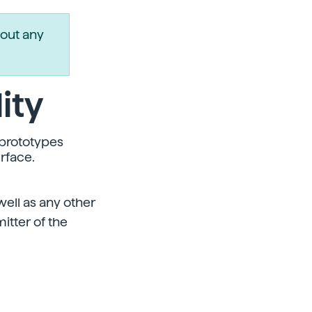
out any
ity
prototypes
urface.
 well as any other
itter of the