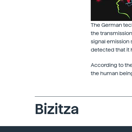
The German tech
the transmission 
signal emission s
detected that it 
According to the
the human bein
Bizitza