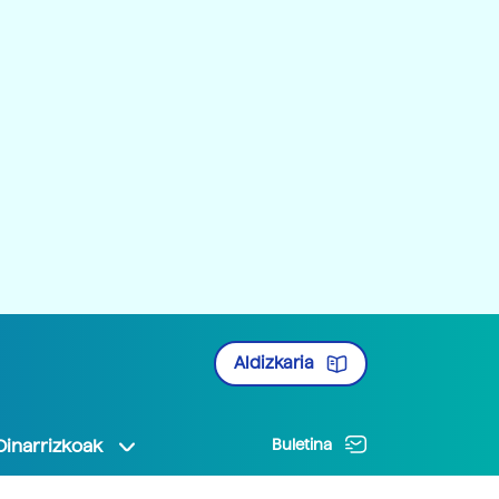
Aldizkaria
Oinarrizkoak
Buletina