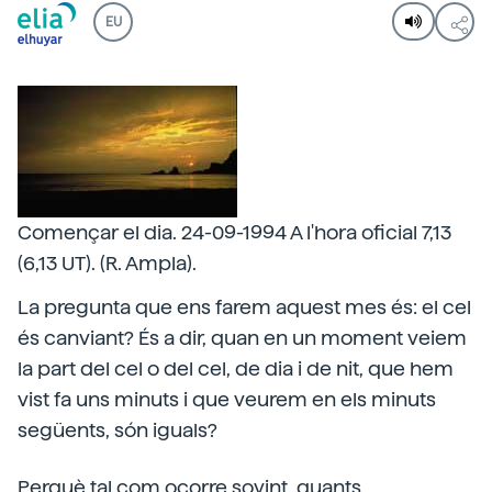
EU
Començar el dia. 24-09-1994 A l'hora oficial 7,13
(6,13 UT). (R. Ampla).
La pregunta que ens farem aquest mes és: el cel
és canviant? És a dir, quan en un moment veiem
la part del cel o del cel, de dia i de nit, que hem
vist fa uns minuts i que veurem en els minuts
següents, són iguals?
Perquè tal com ocorre sovint, quants