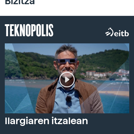
Bizitza
TEKNOPOLIS
Ilargiaren itzalean