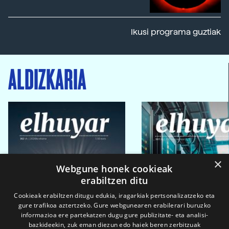
Ikusi programa guztiak
ALDIZKARIA
×
Webgune honek cookieak
erabiltzen ditu
Cookieak erabiltzen ditugu edukia, iragarkiak pertsonalizatzeko eta
gure trafikoa aztertzeko. Gure webgunearen erabilerari buruzko
informazioa ere partekatzen dugu gure publizitate- eta analisi-
bazkideekin, zuk eman diezun edo haiek beren zerbitzuak