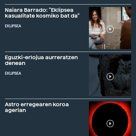
Naiara Barrado: "Eklipsea
kasualitate kosmiko bat da"
EKLIPSEA
Eguzki-erlojua aurreratzen
denean
EKLIPSEA
Astro erregearen koroa
agerian