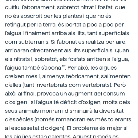
cultiu, l'abonament, sobretot nitrat i fosfat, que
no és absorbit per les plantes i que no és
retingut per la terra, és portat a poc a poc per
l'aigua i finalment arriba als llits, tant superficials
com subterranis. Si l'abonat es realitza per aire,
arribaran directament als llits superficials. Quan
els nitrats i, sobretot, els fosfats arriben a l'aigua,
l'aigua també s'abona "". Per això, les algues
creixen més i, almenys teòricament, s'alimenten
d'elles (tant invertebrats com vertebrats). Però
això, al final, provoca un augment del consum
d'oxigen i si l'aigua té dèficit d'oxigen, molts dels
seus animals moriran i disminuirà la diversitat
d'espècies (només romandran els més tolerants
a l'escassetat d'oxigen). El problema és major si
les aigües estan calentes. Aquest procés es