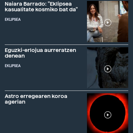
Naiara Barrado: "Eklipsea
kasualitate kosmiko bat da"
EKLIPSEA
Eguzki-erlojua aurreratzen
denean
EKLIPSEA
Astro erregearen koroa
agerian