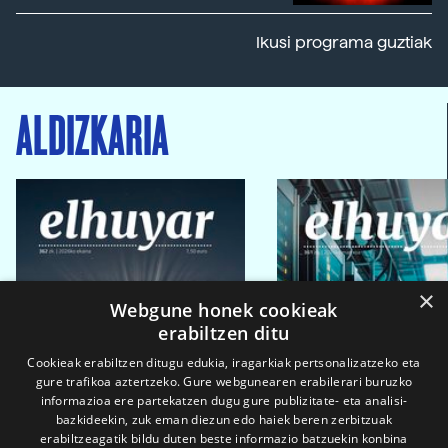
Ikusi programa guztiak
ALDIZKARIA
×
Webgune honek cookieak
erabiltzen ditu
Cookieak erabiltzen ditugu edukia, iragarkiak pertsonalizatzeko eta
gure trafikoa aztertzeko. Gure webgunearen erabilerari buruzko
informazioa ere partekatzen dugu gure publizitate- eta analisi-
bazkideekin, zuk eman diezun edo haiek beren zerbitzuak
erabiltzeagatik bildu duten beste informazio batzuekin konbina