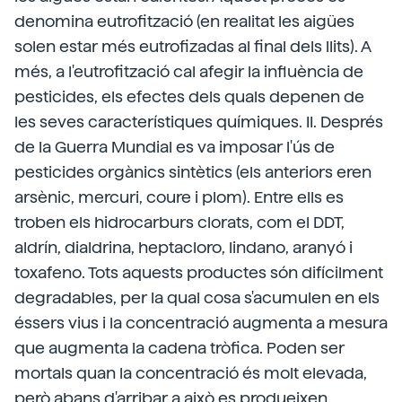
denomina eutrofització (en realitat les aigües
solen estar més eutrofizadas al final dels llits). A
més, a l'eutrofització cal afegir la influència de
pesticides, els efectes dels quals depenen de
les seves característiques químiques. II. Després
de la Guerra Mundial es va imposar l'ús de
pesticides orgànics sintètics (els anteriors eren
arsènic, mercuri, coure i plom). Entre ells es
troben els hidrocarburs clorats, com el DDT,
aldrín, dialdrina, heptacloro, lindano, aranyó i
toxafeno. Tots aquests productes són difícilment
degradables, per la qual cosa s'acumulen en els
éssers vius i la concentració augmenta a mesura
que augmenta la cadena tròfica. Poden ser
mortals quan la concentració és molt elevada,
però abans d'arribar a això es produeixen