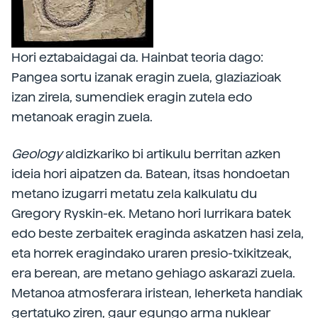
Hori eztabaidagai da. Hainbat teoria dago:
Pangea sortu izanak eragin zuela, glaziazioak
izan zirela, sumendiek eragin zutela edo
metanoak eragin zuela.
Geology
aldizkariko bi artikulu berritan azken
ideia hori aipatzen da. Batean, itsas hondoetan
metano izugarri metatu zela kalkulatu du
Gregory Ryskin-ek. Metano hori lurrikara batek
edo beste zerbaitek eraginda askatzen hasi zela,
eta horrek eragindako uraren presio-txikitzeak,
era berean, are metano gehiago askarazi zuela.
Metanoa atmosferara iristean, leherketa handiak
gertatuko ziren, gaur egungo arma nuklear