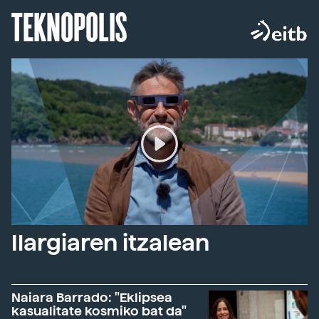
TEKNOPOLIS
Ilargiaren itzalean
Naiara Barrado: "Eklipsea
kasualitate kosmiko bat da"