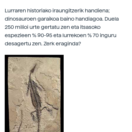
Lurraren historiako iraungitzerik handiena;
dinosauroen garaikoa baino handiagoa. Duela
250 milioi urte gertatu zen eta itsasoko
espezieen % 90-95 eta lurrekoen % 70 inguru
desagertu zen. Zerk eraginda?