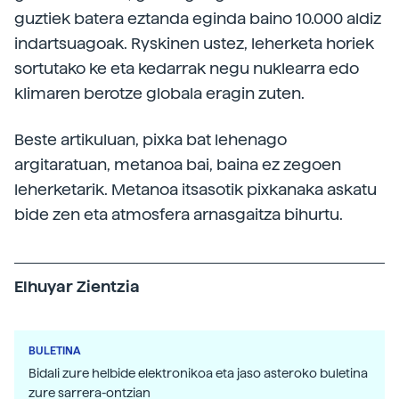
guztiek batera eztanda eginda baino 10.000 aldiz
indartsuagoak. Ryskinen ustez, leherketa horiek
sortutako ke eta kedarrak negu nuklearra edo
klimaren berotze globala eragin zuten.
Beste artikuluan, pixka bat lehenago
argitaratuan, metanoa bai, baina ez zegoen
leherketarik. Metanoa itsasotik pixkanaka askatu
bide zen eta atmosfera arnasgaitza bihurtu.
Elhuyar Zientzia
BULETINA
Bidali zure helbide elektronikoa eta jaso asteroko buletina
zure sarrera-ontzian