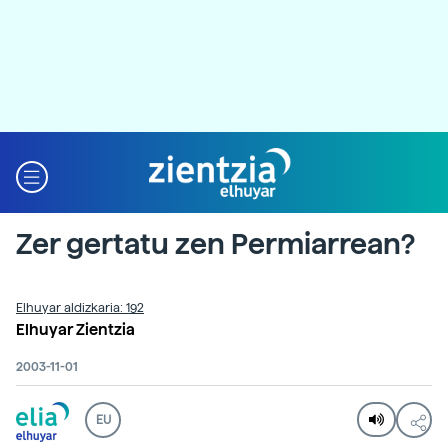
Zer gertatu zen Permiarrean?
Elhuyar aldizkaria: 192
Elhuyar Zientzia
2003-11-01
EU