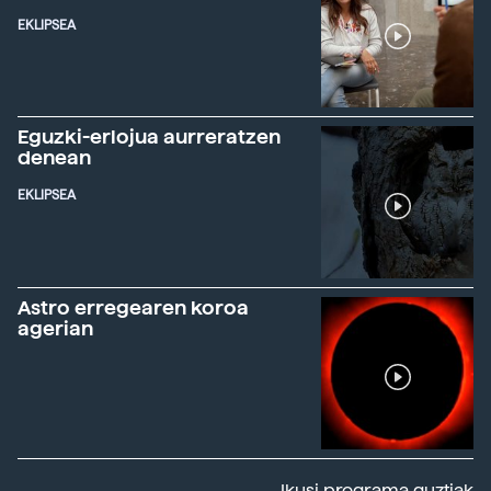
EKLIPSEA
Eguzki-erlojua aurreratzen
denean
EKLIPSEA
Astro erregearen koroa
agerian
Ikusi programa guztiak