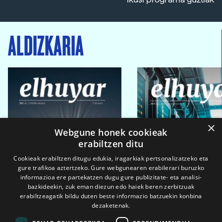
ALDIZKARIA
×
Webgune honek cookieak
erabiltzen ditu
Cookieak erabiltzen ditugu edukia, iragarkiak pertsonalizatzeko eta
gure trafikoa aztertzeko. Gure webgunearen erabilerari buruzko
informazioa ere partekatzen dugu gure publizitate- eta analisi-
bazkideekin, zuk eman diezun edo haiek beren zerbitzuak
erabiltzeagatik bildu duten beste informazio batzuekin konbina
dezaketenak.