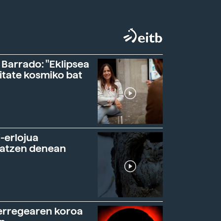
 Barrado: "Eklipsea
itate kosmiko bat
-erlojua
ratzen denean
erregearen koroa