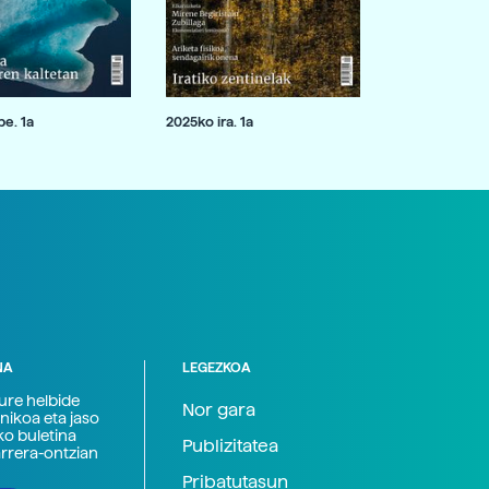
e. 1a
2025ko ira. 1a
NA
LEGEZKOA
zure helbide
Nor gara
nikoa eta jaso
ko buletina
Publizitatea
arrera-ontzian
Pribatutasun