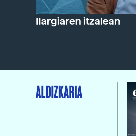
Ilargiaren itzalean
ALDIZKARIA