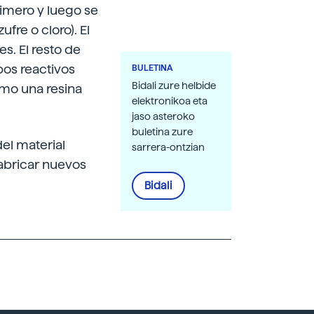
imero y luego se
fre o cloro). El
s. El resto de
os reactivos
BULETINA
Bidali zure helbide
omo una resina
elektronikoa eta
jaso asteroko
buletina zure
del material
sarrera-ontzian
fabricar nuevos
Bidali