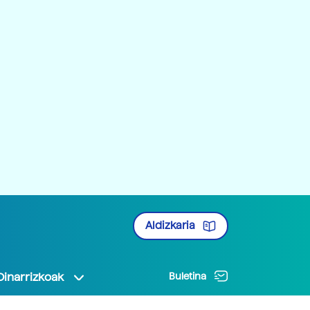
Aldizkaria
Oinarrizkoak
Buletina