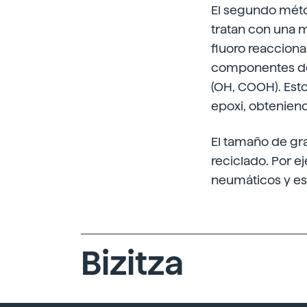
El segundo méto
tratan con una me
fluoro reacciona
componentes del
(OH, COOH). Est
epoxi, obtenien
El tamaño de gran
reciclado. Por e
neumáticos y es
Bizitza