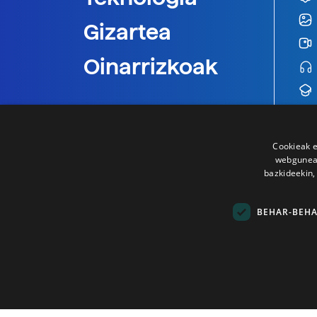
Gizartea
Oinarrizkoak
Cookieak e
webgunear
bazkideekin,
BEHAR-BEH