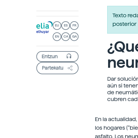
Texto red
posterior 
EU
ES
FR
EN
CA
GA
¿Qué
neu
Partekatu
Dar solució
aún si tene
de neumátic
cubren cada
En la actualidad
los hogares (“b
asfalto. Los ne