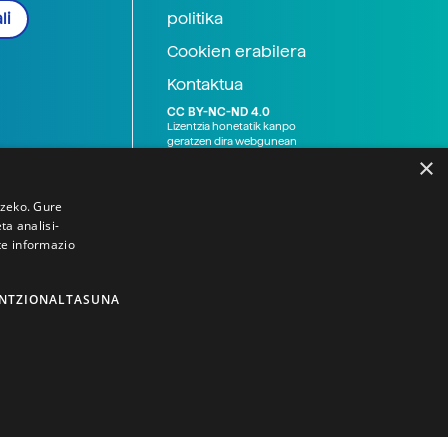
politika
li
Cookien erabilera
Kontaktua
CC BY-NC-ND 4.0
Lizentzia honetatik kanpo
geratzen dira webgunean
argitaratutako baliabide
×
grafikoak (argazki eta
ilustrazioak), baita Elhuyar ez
den bestelako erakunde eta
tzeko. Gure
norbanakoek idatzitakoak
a analisi-
ere. Kanpo-esteken bidez
te informazio
emandako edukiak esteka
horietan agertzen den
lizentziapean daude,
gehienetan copyright-a
NTZIONALTASUNA