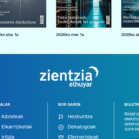
ko eka. 1a
2026ko mar. 1a
2025ko ab
ALAK
NOR GAREN
BULETI
Bidali 
Albisteak
Hezkuntza
elektro
astero
Elkarrizketak
Dekalogoak
zure s
Iritzia
Efemerideak