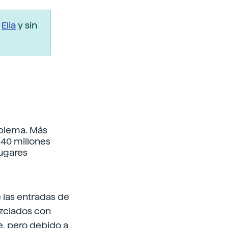
r
Elia
y sin
oblema. Más
240 millones
lugares
 las entradas de
ezclados con
e, pero debido a