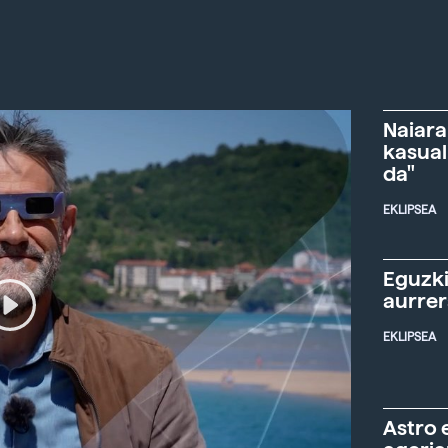
Naiara
kasual
da"
EKLIPSEA
Eguzki
aurre
EKLIPSEA
Astro 