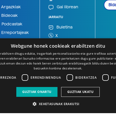
Bida
Argazkiak
Gai librean
Bideoak
JARRAITU
Podcastak
Buletina
Erreportajeak
X
BlueSky
Webgune honek cookieak erabiltzen ditu
Mastodon
rabiltzen ditugu edukia, iragarkiak pertsonalizatzeko eta gure trafikoa azter
en erabilerari buruzko informazioa ere partekatzen dugu gure publizitate- et
Telegram
 zuk eman diezun edo haiek beren zerbitzuak erabiltzeagatik bildu duten bes
batzuekin konbina dezaketenak.
ARREZKOA
ERRENDIMENDUA
BIDERATZEA
FU
GUZTIAK ONARTU
GUZTIAK UKATU
XEHETASUNAK ERAKUTSI