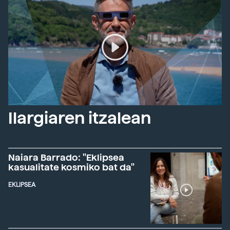
Ilargiaren itzalean
Naiara Barrado: "Eklipsea
kasualitate kosmiko bat da"
EKLIPSEA