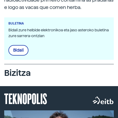
e logo as vacas que comen herba.
BULETINA
Bidali zure helbide elektronikoa eta jaso asteroko buletina
zure sarrera-ontzian
Bidali
Bizitza
TEKNOPOLIS