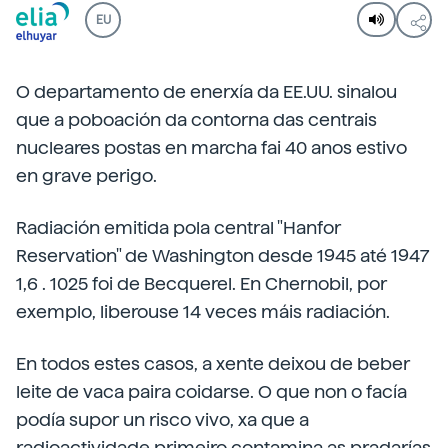
EU
O departamento de enerxía da EE.UU. sinalou
que a poboación da contorna das centrais
nucleares postas en marcha fai 40 anos estivo
en grave perigo.
Radiación emitida pola central "Hanfor
Reservation" de Washington desde 1945 até 1947
1,6 . 1025 foi de Becquerel. En Chernobil, por
exemplo, liberouse 14 veces máis radiación.
En todos estes casos, a xente deixou de beber
leite de vaca paira coidarse. O que non o facía
podía supor un risco vivo, xa que a
radioactividade primeiro contamina as pradarías