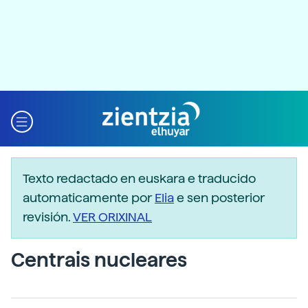
Texto redactado en euskara e traducido
automaticamente por
Elia
e sen posterior
revisión.
VER ORIXINAL
Centrais nucleares