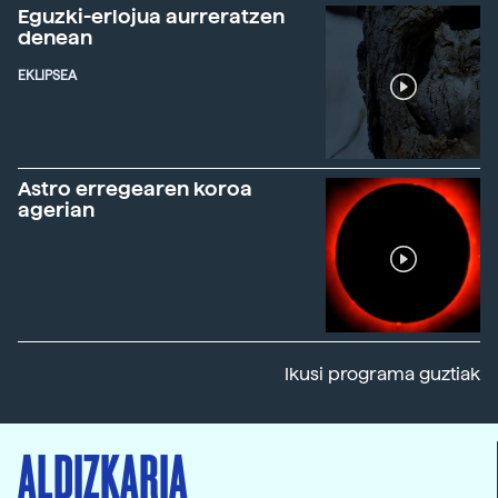
Eguzki-erlojua aurreratzen
denean
EKLIPSEA
Astro erregearen koroa
agerian
Ikusi programa guztiak
ALDIZKARIA