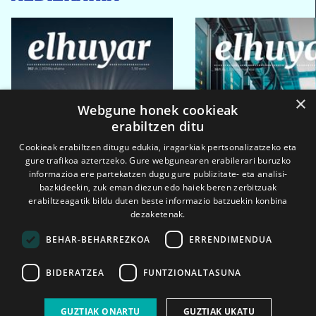
×
Webgune honek cookieak
erabiltzen ditu
Cookieak erabiltzen ditugu edukia, iragarkiak pertsonalizatzeko eta
gure trafikoa aztertzeko. Gure webgunearen erabilerari buruzko
informazioa ere partekatzen dugu gure publizitate- eta analisi-
bazkideekin, zuk eman diezun edo haiek beren zerbitzuak
erabiltzeagatik bildu duten beste informazio batzuekin konbina
dezaketenak.
BEHAR-BEHARREZKOA
ERRENDIMENDUA
BIDERATZEA
FUNTZIONALTASUNA
2026ko eka. 1a
2026ko mar. 1a
GUZTIAK ONARTU
GUZTIAK UKATU