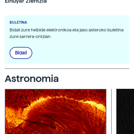
Elhuyar Zientzia
BULETINA
Bidali zure helbide elektronikoa eta jaso asteroko buletina
zure sarrera-ontzian
Bidali
Astronomia