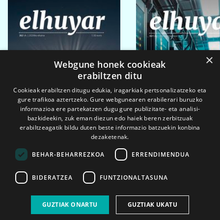
×
Webgune honek cookieak
erabiltzen ditu
Cookieak erabiltzen ditugu edukia, iragarkiak pertsonalizatzeko eta
gure trafikoa aztertzeko. Gure webgunearen erabilerari buruzko
informazioa ere partekatzen dugu gure publizitate- eta analisi-
bazkideekin, zuk eman diezun edo haiek beren zerbitzuak
erabiltzeagatik bildu duten beste informazio batzuekin konbina
dezaketenak.
BEHAR-BEHARREZKOA
ERRENDIMENDUA
BIDERATZEA
FUNTZIONALTASUNA
2026ko eka. 1a
2026ko mar. 1a
GUZTIAK ONARTU
GUZTIAK UKATU