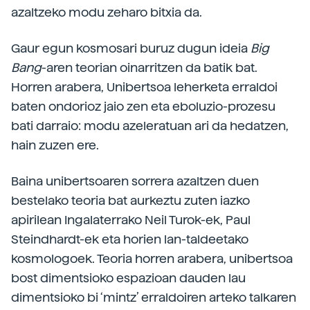
azaltzeko modu zeharo bitxia da.
Gaur egun kosmosari buruz dugun ideia
Big
Bang
-aren teorian oinarritzen da batik bat.
Horren arabera, Unibertsoa leherketa erraldoi
baten ondorioz jaio zen eta eboluzio-prozesu
bati darraio: modu azeleratuan ari da hedatzen,
hain zuzen ere.
Baina unibertsoaren sorrera azaltzen duen
bestelako teoria bat aurkeztu zuten iazko
apirilean Ingalaterrako Neil Turok-ek, Paul
Steindhardt-ek eta horien lan-taldeetako
kosmologoek. Teoria horren arabera, unibertsoa
bost dimentsioko espazioan dauden lau
dimentsioko bi ‘mintz’ erraldoiren arteko talkaren