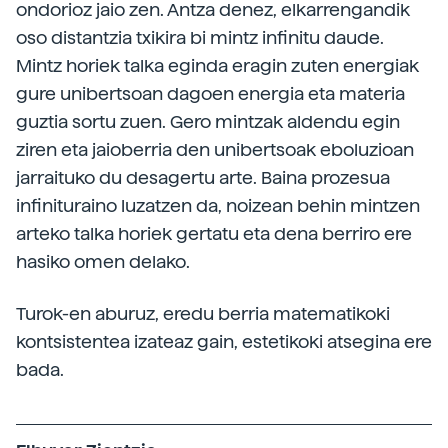
ondorioz jaio zen. Antza denez, elkarrengandik
oso distantzia txikira bi mintz infinitu daude.
Mintz horiek talka eginda eragin zuten energiak
gure unibertsoan dagoen energia eta materia
guztia sortu zuen. Gero mintzak aldendu egin
ziren eta jaioberria den unibertsoak eboluzioan
jarraituko du desagertu arte. Baina prozesua
infinituraino luzatzen da, noizean behin mintzen
arteko talka horiek gertatu eta dena berriro ere
hasiko omen delako.
Turok-en aburuz, eredu berria matematikoki
kontsistentea izateaz gain, estetikoki atsegina ere
bada.