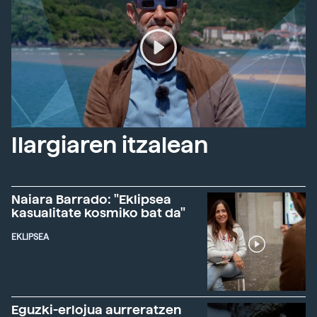
Ilargiaren itzalean
Naiara Barrado: "Eklipsea
kasualitate kosmiko bat da"
EKLIPSEA
Eguzki-erlojua aurreratzen