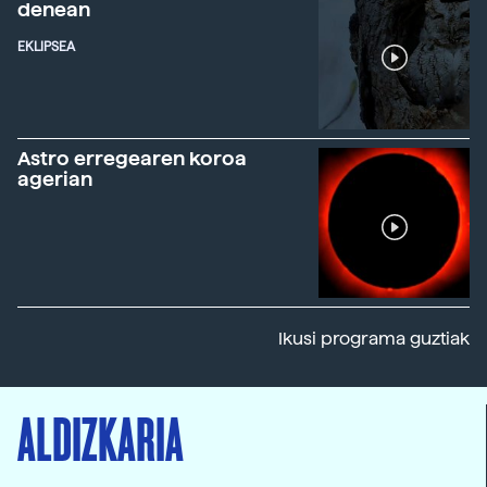
denean
EKLIPSEA
Astro erregearen koroa
agerian
Ikusi programa guztiak
ALDIZKARIA