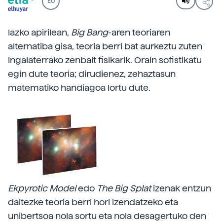
EU
Iazko apirilean,
Big Bang
-aren teoriaren
alternatiba gisa, teoria berri bat aurkeztu zuten
Ingalaterrako zenbait fisikarik. Orain sofistikatu
egin dute teoria; dirudienez, zehaztasun
matematiko handiagoa lortu dute.
Ekpyrotic Model
edo
The Big Splat
izenak entzun
daitezke teoria berri hori izendatzeko eta
unibertsoa nola sortu eta nola desagertuko den