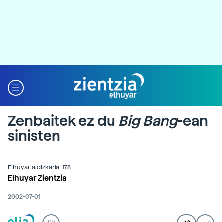
Zenbaitek ez du
Big Bang
-ean
sinisten
Elhuyar aldizkaria: 178
Elhuyar Zientzia
2002-07-01