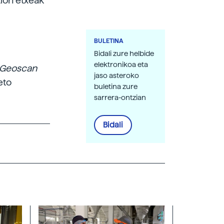
tion etxeak
BULETINA
Bidali zure helbide
elektronikoa eta
Geoscan
jaso asteroko
eto
buletina zure
sarrera-ontzian
Bidali