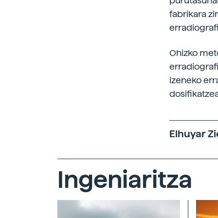
purutasunak
fabrikara zi
erradiograf
Ohizko meto
erradiograf
izeneko err
dosifikatzea
Elhuyar Zi
Ingeniaritza