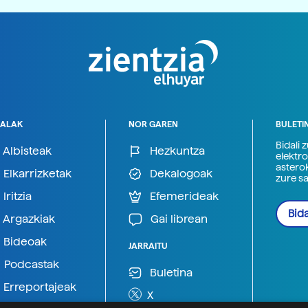
ALAK
NOR GAREN
BULETI
Bidali 
Albisteak
Hezkuntza
elektro
astero
Elkarrizketak
Dekalogoak
zure s
Iritzia
Efemerideak
Bida
Argazkiak
Gai librean
Bideoak
JARRAITU
Podcastak
Buletina
Erreportajeak
X