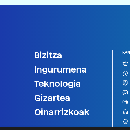
Bizitza
KAN
Ingurumena
Teknologia
Gizartea
Oinarrizkoak