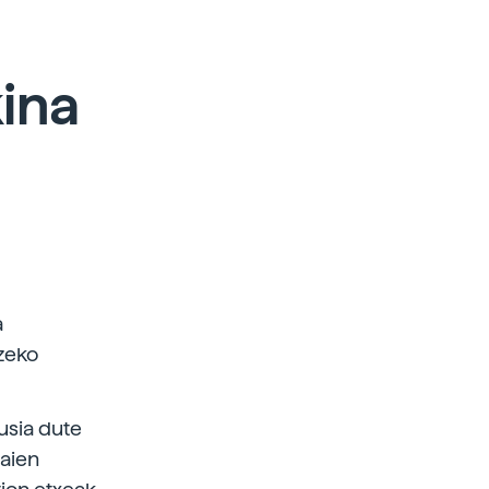
ina
a
tzeko
usia dute
gaien