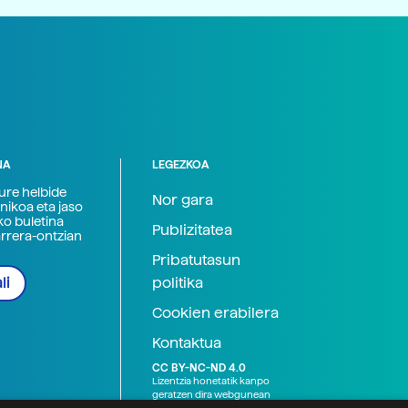
NA
LEGEZKOA
zure helbide
Nor gara
nikoa eta jaso
ko buletina
Publizitatea
arrera-ontzian
Pribatutasun
politika
li
Cookien erabilera
Kontaktua
CC BY-NC-ND 4.0
Lizentzia honetatik kanpo
geratzen dira webgunean