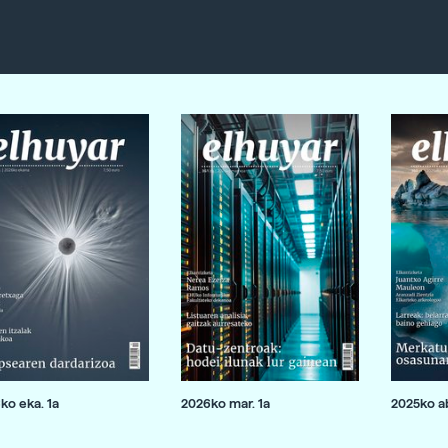
ko eka. 1a
2026ko mar. 1a
2025ko ab