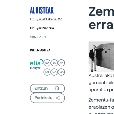
ALBISTEAK
Zem
erra
Elhuyar aldizkaria: 117
Elhuyar Zientzia
1997-03-01
INGENIARITZA
EU
ES
FR
EN
CA
GA
Australiako
garraiatzail
aparatua pr
Partekatu
Zementu-fab
erabiltzen 