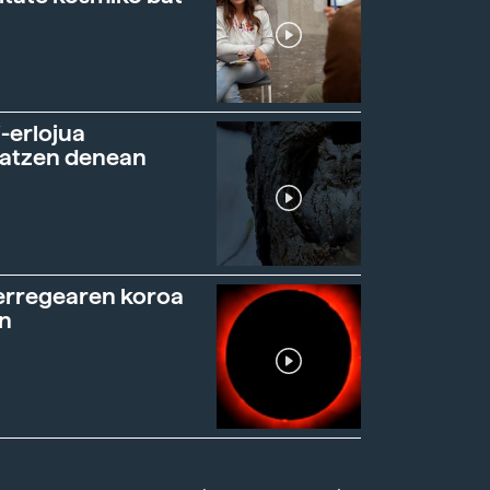
-erlojua
ratzen denean
erregearen koroa
n