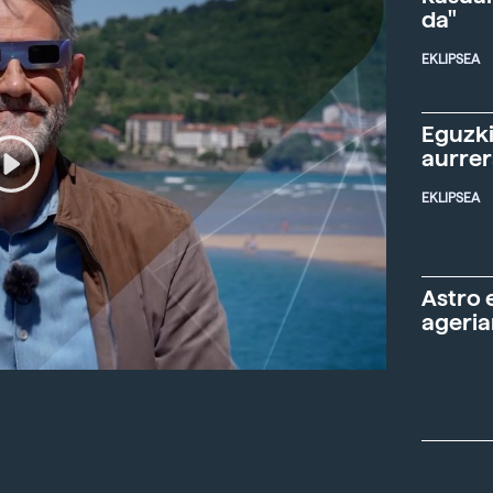
da"
EKLIPSEA
Eguzki
aurre
EKLIPSEA
Astro 
ageria