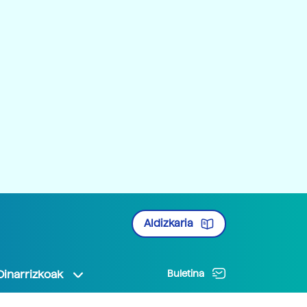
Aldizkaria
Oinarrizkoak
Buletina