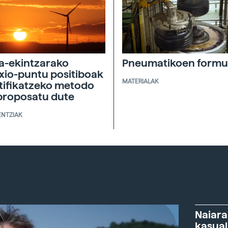
a-ekintzarako
Pneumatikoen formu
exio-puntu positiboak
MATERIALAK
tifikatzeko metodo
proposatu dute
ENTZIAK
Naiara
kasual