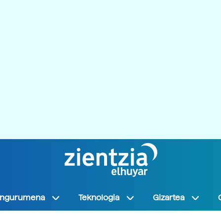
Ingurumena
Teknologia
Gizartea