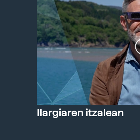
Ilargiaren itzalean