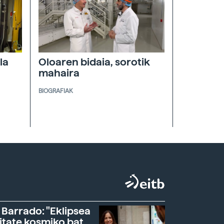
la
Oloaren bidaia, sorotik
mahaira
BIOGRAFIAK
 Barrado: "Eklipsea
itate kosmiko bat