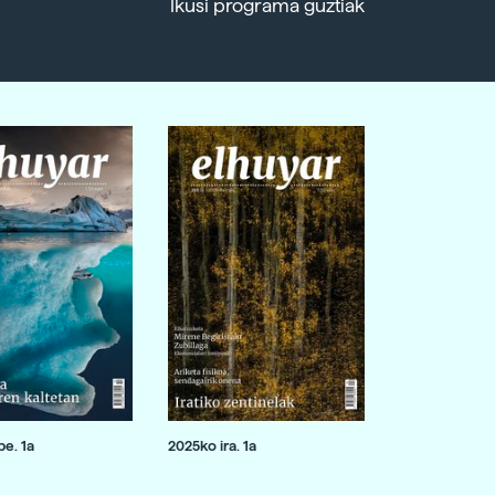
Ikusi programa guztiak
e. 1a
2025ko ira. 1a