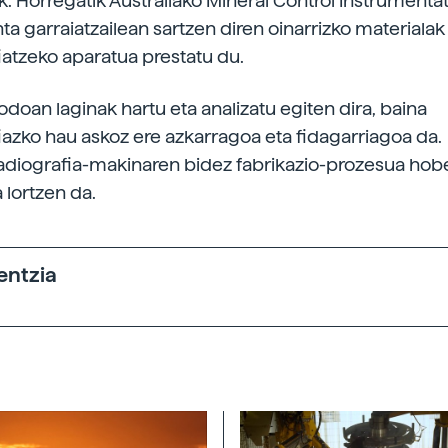
. Horregatik Australiako Mineral Control Instrumenta
nta garraiatzailean sartzen diren oinarrizko materialak
iatzeko aparatua prestatu du.
doan laginak hartu eta analizatu egiten dira, baina
iazko hau askoz ere azkarragoa eta fidagarriagoa da.
adiografia-makinaren bidez fabrikazio-prozesua hob
 lortzen da.
entzia