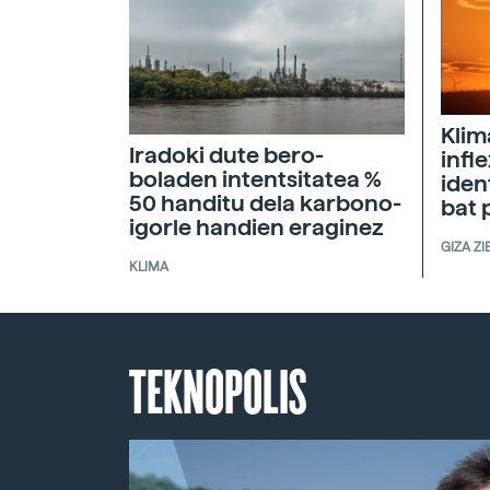
Klim
Iradoki dute bero-
infl
boladen intentsitatea %
iden
50 handitu dela karbono-
bat 
igorle handien eraginez
GIZA ZI
KLIMA
TEKNOPOLIS