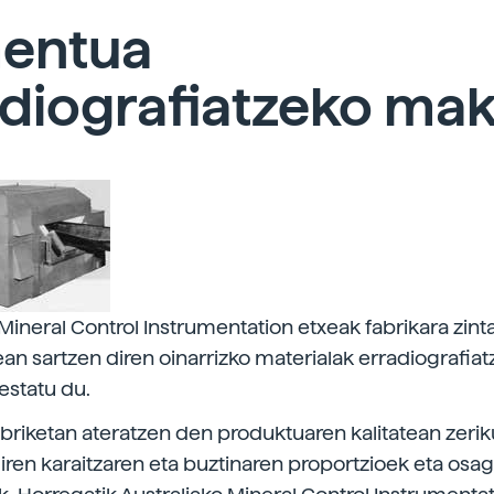
entua
diografiatzeko mak
 Mineral Control Instrumentation etxeak fabrikara zint
ean sartzen diren oinarrizko materialak erradiografia
estatu du.
riketan ateratzen den produktuaren kalitatean zerik
diren karaitzaren eta buztinaren proportzioek eta osa