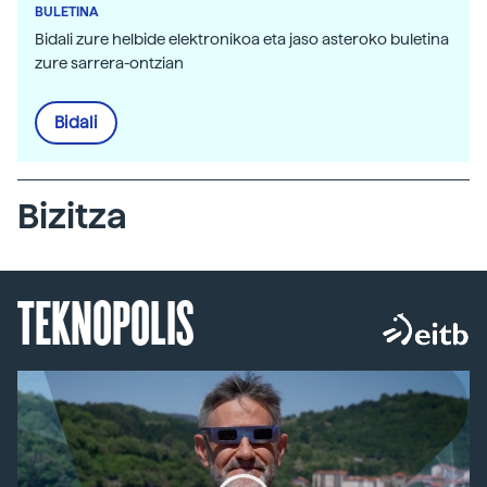
BULETINA
Bidali zure helbide elektronikoa eta jaso asteroko buletina
zure sarrera-ontzian
Bidali
Bizitza
TEKNOPOLIS