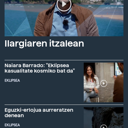
Ilargiaren itzalean
Naiara Barrado: "Eklipsea
kasualitate kosmiko bat da"
EKLIPSEA
Eguzki-erlojua aurreratzen
denean
EKLIPSEA