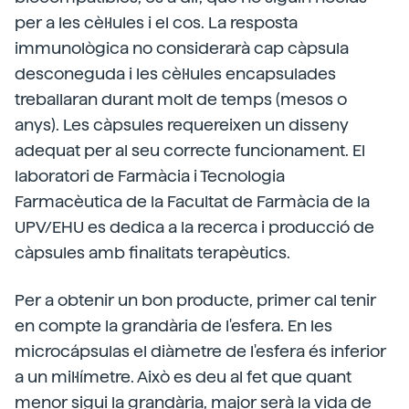
per a les cèl·lules i el cos. La resposta
immunològica no considerarà cap càpsula
desconeguda i les cèl·lules encapsulades
treballaran durant molt de temps (mesos o
anys). Les càpsules requereixen un disseny
adequat per al seu correcte funcionament. El
laboratori de Farmàcia i Tecnologia
Farmacèutica de la Facultat de Farmàcia de la
UPV/EHU es dedica a la recerca i producció de
càpsules amb finalitats terapèutics.
Per a obtenir un bon producte, primer cal tenir
en compte la grandària de l'esfera. En les
microcápsulas el diàmetre de l'esfera és inferior
a un mil·límetre. Això es deu al fet que quant
menor sigui la grandària, major serà la vida de