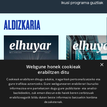
Ikusi programa guztiak
ALDIZKARIA
×
Webgune honek cookieak
erabiltzen ditu
Cookieak erabiltzen ditugu edukia, iragarkiak pertsonalizatzeko eta
gure trafikoa aztertzeko. Gure webgunearen erabilerari buruzko
informazioa ere partekatzen dugu gure publizitate- eta analisi-
bazkideekin, zuk eman diezun edo haiek beren zerbitzuak
erabiltzeagatik bildu duten beste informazio batzuekin konbina
dezaketenak.