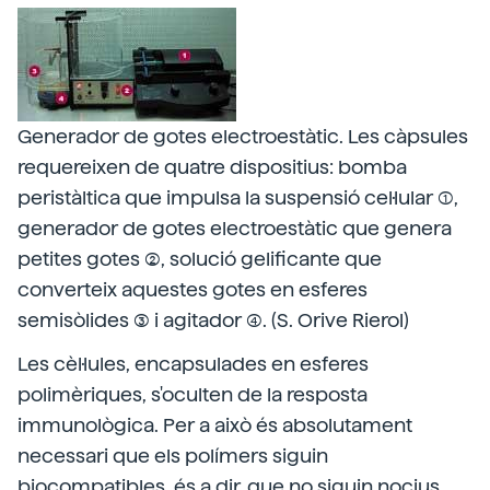
Generador de gotes electroestàtic. Les càpsules
requereixen de quatre dispositius: bomba
peristàltica que impulsa la suspensió cel·lular (1),
generador de gotes electroestàtic que genera
petites gotes (2), solució gelificante que
converteix aquestes gotes en esferes
semisòlides (3) i agitador (4). (S. Orive Rierol)
Les cèl·lules, encapsulades en esferes
polimèriques, s'oculten de la resposta
immunològica. Per a això és absolutament
necessari que els polímers siguin
biocompatibles, és a dir, que no siguin nocius