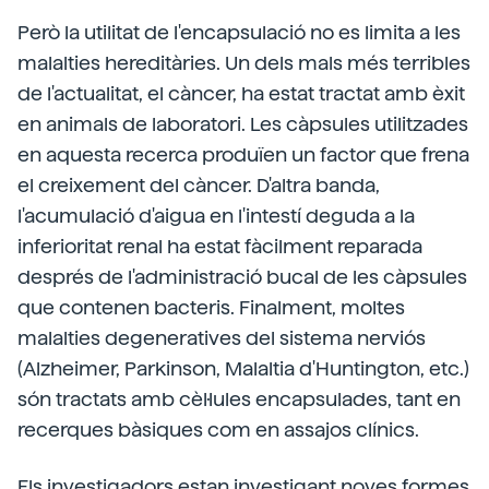
Però la utilitat de l'encapsulació no es limita a les
malalties hereditàries. Un dels mals més terribles
de l'actualitat, el càncer, ha estat tractat amb èxit
en animals de laboratori. Les càpsules utilitzades
en aquesta recerca produïen un factor que frena
el creixement del càncer. D'altra banda,
l'acumulació d'aigua en l'intestí deguda a la
inferioritat renal ha estat fàcilment reparada
després de l'administració bucal de les càpsules
que contenen bacteris. Finalment, moltes
malalties degeneratives del sistema nerviós
(Alzheimer, Parkinson, Malaltia d'Huntington, etc.)
són tractats amb cèl·lules encapsulades, tant en
recerques bàsiques com en assajos clínics.
Els investigadors estan investigant noves formes