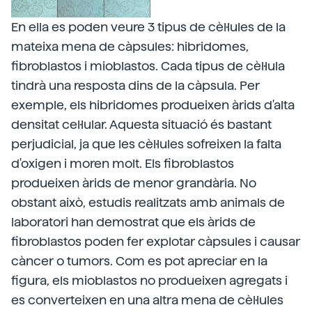
En ella es poden veure 3 tipus de cèl·lules de la
mateixa mena de càpsules: hibridomes,
fibroblastos i mioblastos. Cada tipus de cèl·lula
tindrà una resposta dins de la càpsula. Per
exemple, els hibridomes produeixen àrids d'alta
densitat cel·lular. Aquesta situació és bastant
perjudicial, ja que les cèl·lules sofreixen la falta
d'oxigen i moren molt. Els fibroblastos
produeixen àrids de menor grandària. No
obstant això, estudis realitzats amb animals de
laboratori han demostrat que els àrids de
fibroblastos poden fer explotar càpsules i causar
càncer o tumors. Com es pot apreciar en la
figura, els mioblastos no produeixen agregats i
es converteixen en una altra mena de cèl·lules