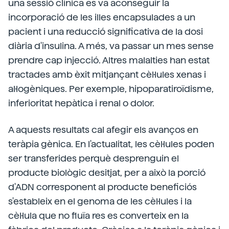
una sessió clínica es va aconseguir la
incorporació de les illes encapsulades a un
pacient i una reducció significativa de la dosi
diària d'insulina. A més, va passar un mes sense
prendre cap injecció. Altres malalties han estat
tractades amb èxit mitjançant cèl·lules xenas i
al·logèniques. Per exemple, hipoparatiroïdisme,
inferioritat hepàtica i renal o dolor.
A aquests resultats cal afegir els avanços en
teràpia gènica. En l'actualitat, les cèl·lules poden
ser transferides perquè desprenguin el
producte biològic desitjat, per a això la porció
d'ADN corresponent al producte beneficiós
s'estableix en el genoma de les cèl·lules i la
cèl·lula que no fluïa res es converteix en la