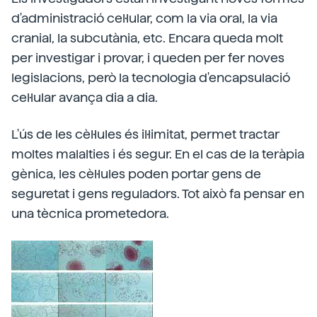
d'administració cel·lular, com la via oral, la via
cranial, la subcutània, etc. Encara queda molt
per investigar i provar, i queden per fer noves
legislacions, però la tecnologia d'encapsulació
cel·lular avança dia a dia.
L'ús de les cèl·lules és il·limitat, permet tractar
moltes malalties i és segur. En el cas de la teràpia
gènica, les cèl·lules poden portar gens de
seguretat i gens reguladors. Tot això fa pensar en
una tècnica prometedora.