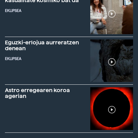
kasualitate kosmiko bat da"
EKLIPSEA
Eguzki-erlojua aurreratzen
denean
EKLIPSEA
Astro erregearen koroa
agerian