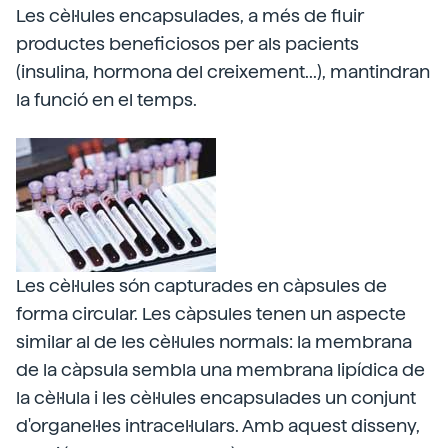
Les cèl·lules encapsulades, a més de fluir
productes beneficiosos per als pacients
(insulina, hormona del creixement...), mantindran
la funció en el temps.
Les cèl·lules són capturades en càpsules de
forma circular. Les càpsules tenen un aspecte
similar al de les cèl·lules normals: la membrana
de la càpsula sembla una membrana lipídica de
la cèl·lula i les cèl·lules encapsulades un conjunt
d'organel·les intracel·lulars. Amb aquest disseny,