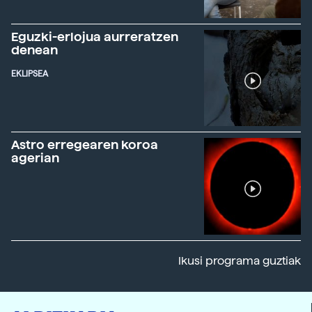
Eguzki-erlojua aurreratzen
denean
EKLIPSEA
Astro erregearen koroa
agerian
Ikusi programa guztiak