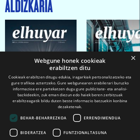
ALDIZKARIA
×
Webgune honek cookieak
erabiltzen ditu
Cookieak erabiltzen ditugu edukia, iragarkiak pertsonalizatzeko eta
gure trafikoa aztertzeko. Gure webgunearen erabilerari buruzko
informazioa ere partekatzen dugu gure publizitate- eta analisi-
bazkideekin, zuk eman diezun edo haiek beren zerbitzuak
erabiltzeagatik bildu duten beste informazio batzuekin konbina
dezaketenak.
BEHAR-BEHARREZKOA
ERRENDIMENDUA
BIDERATZEA
FUNTZIONALTASUNA
2026ko eka. 1a
2026ko mar. 1a