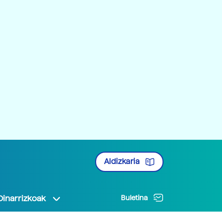
Aldizkaria
Oinarrizkoak
Buletina