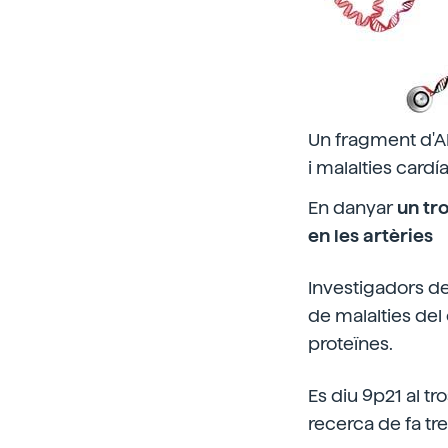
Un fragment d'AD
i malalties cardí
En danyar
un tr
en les artèries
Investigadors de
de malalties del
proteïnes.
Es diu 9p21 al tr
recerca de fa tr