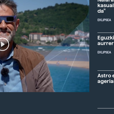
kasual
da"
EKLIPSEA
Eguzki
aurre
EKLIPSEA
Astro 
ageria