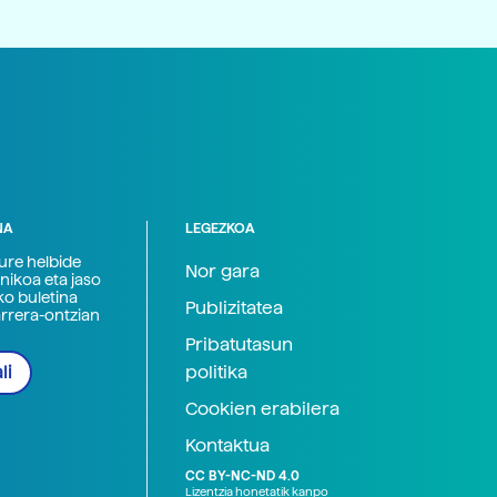
NA
LEGEZKOA
zure helbide
Nor gara
nikoa eta jaso
ko buletina
Publizitatea
arrera-ontzian
Pribatutasun
politika
li
Cookien erabilera
Kontaktua
CC BY-NC-ND 4.0
Lizentzia honetatik kanpo