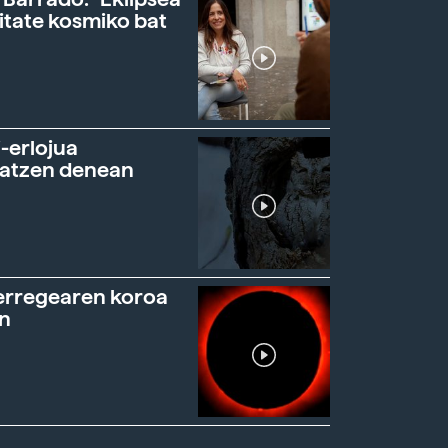
itate kosmiko bat
-erlojua
ratzen denean
erregearen koroa
n