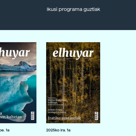
Ikusi programa guztiak
e. 1a
2025ko ira. 1a