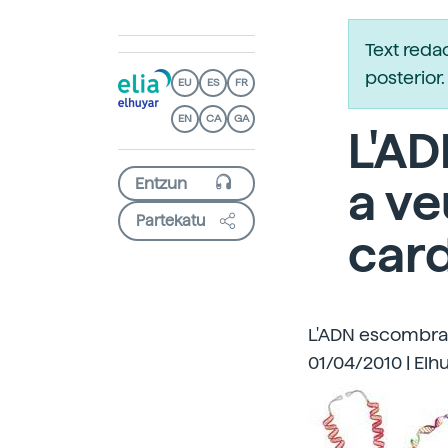
Text reda
posterio
EU
ES
FR
EN
CA
GA
L'AD
a ve
Partekatu
card
L'ADN escombrar
01/04/2010 | Elh