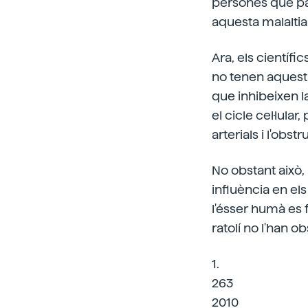
persones que pa
aquesta malaltia
Ara, els científi
no tenen aquest 
que inhibeixen l
el cicle cel·lula
arterials i l'obst
No obstant això,
influència en el
l'ésser humà es 
ratolí no l'han o
1.
263
2010