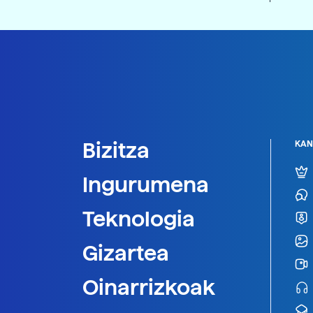
Bizitza
KAN
Ingurumena
Teknologia
Gizartea
Oinarrizkoak