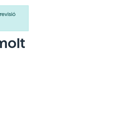
revisió
molt