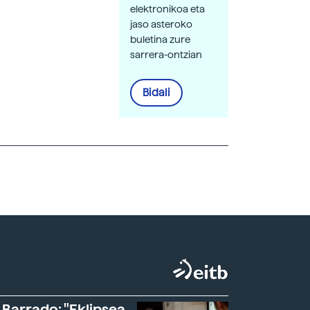
elektronikoa eta
jaso asteroko
buletina zure
sarrera-ontzian
Bidali
 Barrado: "Eklipsea