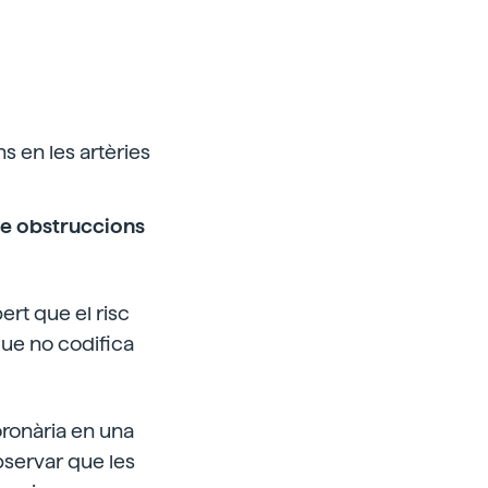
 en les artèries
se obstruccions
rt que el risc
que no codifica
coronària en una
bservar que les