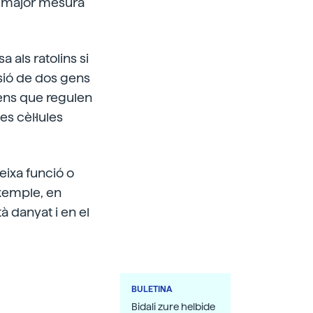
n major mesura
 als ratolins si
ssió de dos gens
gens que regulen
es cèl·lules
eixa funció o
exemple, en
à danyat i en el
BULETINA
Bidali zure helbide