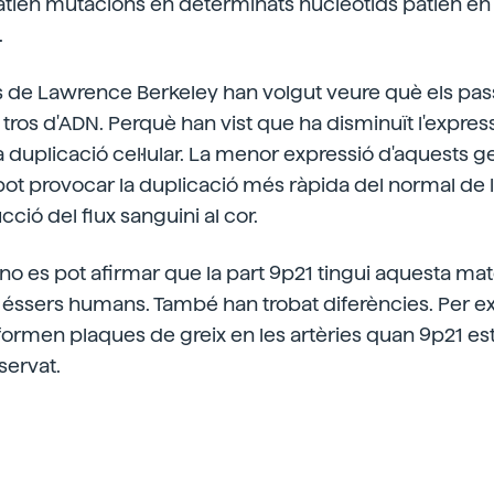
tien mutacions en determinats nucleòtids patien e
.
cs de Lawrence Berkeley han volgut veure què els passa
tros d'ADN. Perquè han vist que ha disminuït l'expre
a duplicació cel·lular. La menor expressió d'aquests 
r, pot provocar la duplicació més ràpida del normal de l
rucció del flux sanguini al cor.
 no es pot afirmar que la part 9p21 tingui aquesta mat
s éssers humans. També han trobat diferències. Per 
formen plaques de greix en les artèries quan 9p21 est
bservat.