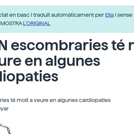
ctat en basc i traduït automàticament per
Elia
i sense 
r. MOSTRA
L’ORIGINAL
N escombraries té 
ure en algunes
iopaties
ies té molt a veure en algunes cardiopaties
uyar