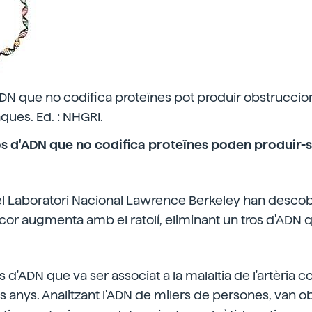
N que no codifica proteïnes pot produir obstruccions
aques. Ed. : NHGRI.
os d'ADN que no codifica proteïnes poden produir-
l Laboratori Nacional Lawrence Berkeley han descobe
 cor augmenta amb el ratolí, eliminant un tros d'ADN 
os d'ADN que va ser associat a la malaltia de l'artèria 
es anys. Analitzant l'ADN de milers de persones, van o