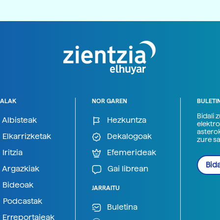
ALAK
NOR GAREN
BULETI
Bidali 
Albisteak
Hezkuntza
elektro
astero
Elkarrizketak
Dekalogoak
zure s
Iritzia
Efemerideak
Bida
Argazkiak
Gai librean
Bideoak
JARRAITU
Podcastak
Buletina
Erreportajeak