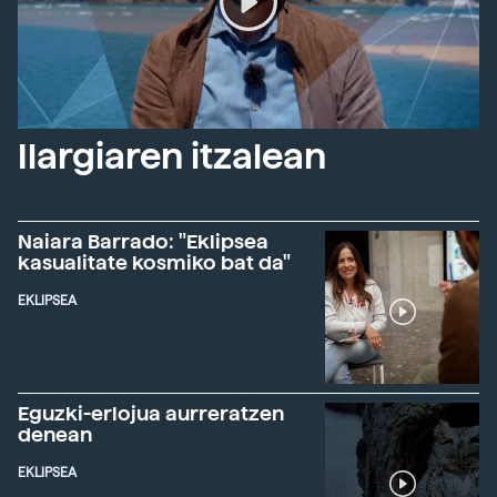
Ilargiaren itzalean
Naiara Barrado: "Eklipsea
kasualitate kosmiko bat da"
EKLIPSEA
Eguzki-erlojua aurreratzen
denean
EKLIPSEA