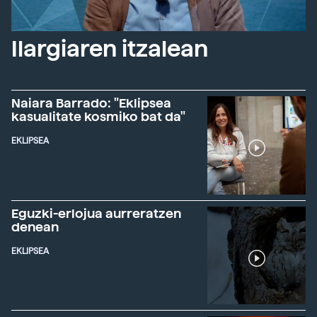
Ilargiaren itzalean
Naiara Barrado: "Eklipsea
kasualitate kosmiko bat da"
EKLIPSEA
Eguzki-erlojua aurreratzen
denean
EKLIPSEA