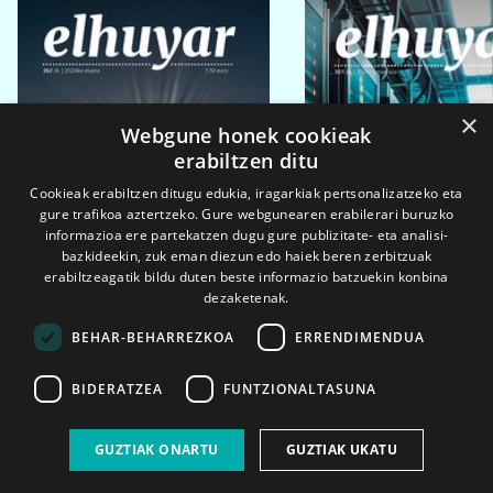
×
Webgune honek cookieak
erabiltzen ditu
Cookieak erabiltzen ditugu edukia, iragarkiak pertsonalizatzeko eta
gure trafikoa aztertzeko. Gure webgunearen erabilerari buruzko
informazioa ere partekatzen dugu gure publizitate- eta analisi-
bazkideekin, zuk eman diezun edo haiek beren zerbitzuak
erabiltzeagatik bildu duten beste informazio batzuekin konbina
dezaketenak.
BEHAR-BEHARREZKOA
ERRENDIMENDUA
BIDERATZEA
FUNTZIONALTASUNA
2026ko eka. 1a
2026ko mar. 1a
GUZTIAK ONARTU
GUZTIAK UKATU