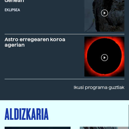
denean
EKLIPSEA
Astro erregearen koroa
agerian
Ikusi programa guztiak
ALDIZKARIA