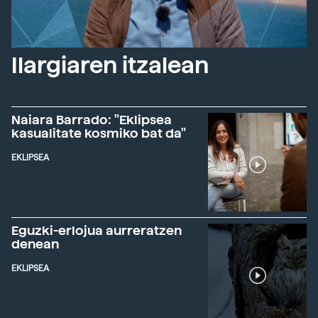
Ilargiaren itzalean
Naiara Barrado: "Eklipsea
kasualitate kosmiko bat da"
EKLIPSEA
Eguzki-erlojua aurreratzen
denean
EKLIPSEA