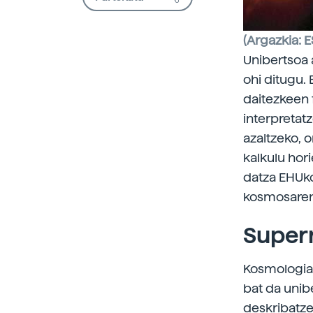
(Argazkia: 
Unibertsoa a
ohi ditugu. 
daitezkeen 
interpretat
azaltzeko, 
kalkulu hor
datza EHUko
kosmosaren 
Supern
Kosmologia
bat da unib
deskribatze