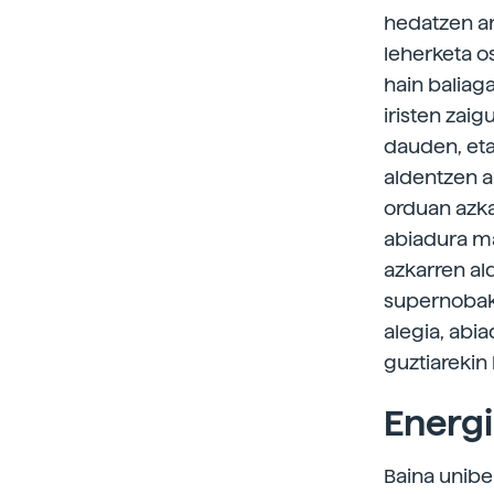
hedatzen ar
leherketa os
hain baliag
iristen zaig
dauden, eta
aldentzen ar
orduan azka
abiadura ma
azkarren ald
supernobak,
alegia, abi
guztiarekin 
Energi
Baina unibe