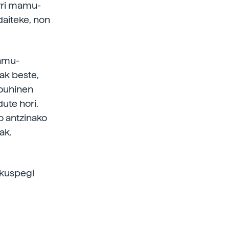
orri mamu-
daiteke, non
mamu-
eak beste,
rouhinen
dute hori.
so antzinako
ak.
ikuspegi