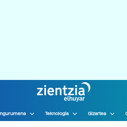
Ingurumena
Teknologia
Gizartea