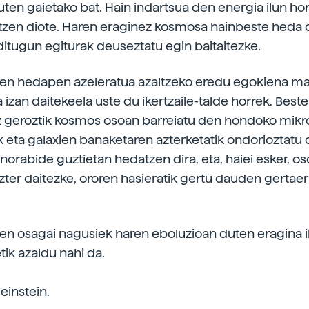
uten gaietako bat. Hain indartsua den energia ilun h
tzen diote. Haren eraginez kosmosa hainbeste heda 
itugun egiturak deuseztatu egin baitaitezke.
ren hedapen azeleratua azaltzeko eredu egokiena 
izan daitekeela uste du ikertzaile-talde horrek. Best
z geroztik kosmos osoan barreiatu den hondoko mik
k eta galaxien banaketaren azterketatik ondorioztatu 
norabide guztietan hedatzen dira, eta, haiei esker, o
zter daitezke, ororen hasieratik gertu dauden gertaer
en osagai nagusiek haren eboluzioan duten eragina 
tik azaldu nahi da.
einstein.