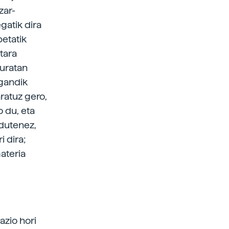
zar-
gatik dira
etatik
atara
duratan
ugandik
ratuz gero,
 du, eta
 dutenez,
 dira;
ateria
azio hori