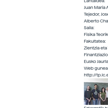
Lantaldea:
Juan María A
Tejedor, Jo
Alberto Ch
Saila:
Fisika Teori
Fakultatea:
Zientzia eta
Finantziazio
Eusko Jaurla
Web gunea
http://tp.lc