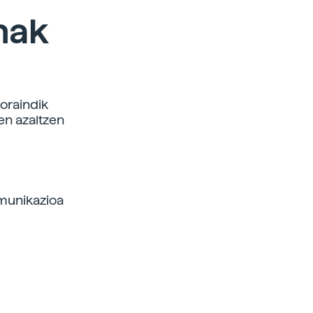
nak
 oraindik
en azaltzen
omunikazioa