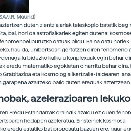
ESA/J.R. Maund)
ztertzen duten zientzialariak teleskopio batetik begir
Eta, bai, hori da astrofisikariek egiten dutena: kosmos
fenomenoei buruzko datuak bildu. Baina datu horiek
zeko, hau da, unibertsoan gertatzen diren fenomeno
ordenagailu bidezko kalkulu konplexuak egin behar dir
iek eredu matematiko egokietan oinarritu behar dira.
 Grabitazioa eta Kosmologia ikertzaile-taldearen lana
garapena azaltzeko balio duten ereduak aztertzean.
obak, azelerazioaren lekuko
ren Eredu Estandarrak oraindik azaldu ez duen fen
ertsoaren hedapen azeleratua. Einsteinek kosmosa
ko eredu estatiko bat proposatu bazuen ere, gaur eg