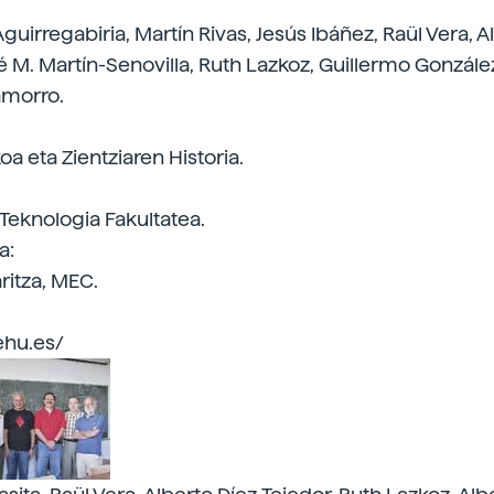
guirregabiria, Martín Rivas, Jesús Ibáñez, Raül Vera, A
sé M. Martín-Senovilla, Ruth Lazkoz, Guillermo Gonzále
amorro.
koa eta Zientziaren Historia.
 Teknologia Fakultatea.
a:
ritza, MEC.
.ehu.es/