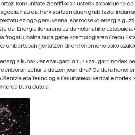
Hortaz, komunitate zientifikoan usterik zabalduena da 
adagoela, hau da, hark sortzen duen grabitazio-indarra
detektatu ezingo genukeena. Kosmoseko energia guzti
ste da. Energia ilunarena ez da nolanahiko eztabaida: 
da frogatu, baina hura gabe Kosmologiaren Eredu Est
zke unibertsoan gertatzen diren fenomeno asko azald
a energia iluna? Zer ezaugarri ditu? Ezaugarri horiek b
la denboran zehar aldatzen joan dira? Galdera horiei e
Zientzia eta Teknologia Fakultateko ikertzaile horiek,
oktorea buru dutela.