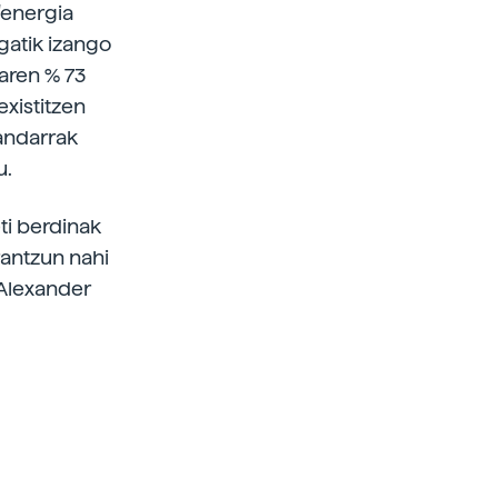
'energia
gatik izango
aren % 73
existitzen
andarrak
u.
eti berdinak
rantzun nahi
 Alexander