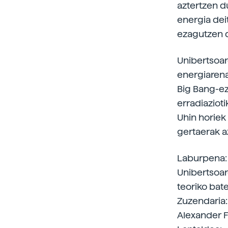
aztertzen d
energia dei
ezagutzen d
Unibertsoa
energiarena 
Big Bang-e
erradiazioti
Uhin horiek 
gertaerak a
Laburpena:
Unibertsoar
teoriko bate
Zuzendaria:
Alexander F