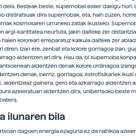
i dela. Besteak beste, supernobei esker dakigu hori. I
o distiratsuak dira supernobak, eta, hain zuzen, horre
arriak kosmosaren urruneko zatiak ikusteko. Supernob
un argi-kantitatea neurtuta, jakin daiteke zer distantzi
 haien koloreari erreparatuz kalkula daiteke zer abia
i diren. Izan ere, zenbat eta kolore gorriagoa izan, g
rrago aldentzen ari dira. Hau da, bi supernoba konpa
ntsoenean aldentzen denak kolore urdinagoa izango
entzen denak, berriz, gorriagoa. Astrofisikariek ikusi
 aldentzeaz gainera, gero eta azkarrago aldentzen ari
adura azeleratuan aldentzen dira, unibertsoko beste m
batera.
a ilunaren bila
rtsoan dagoen energia ezaguna ez da nahikoa azeler