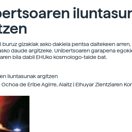
ertsoaren iluntasu
tzen
i buruz gizakiak asko dakiela pentsa daitekeen arren,
sko daude argitzeke. Unibertsoaren garapena egoki
ren bila dabil EHUko kosmologo-talde bat.
en iluntasunak argitzen
 Ochoa de Eribe Agirre, Alaitz | Elhuyar Zientziaren K