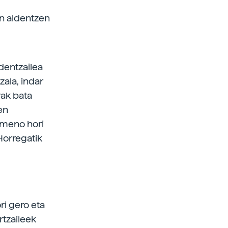
an aldentzen
dentzailea
ala, indar
rak bata
en
omeno hori
 Horregatik
ri gero eta
rtzaileek