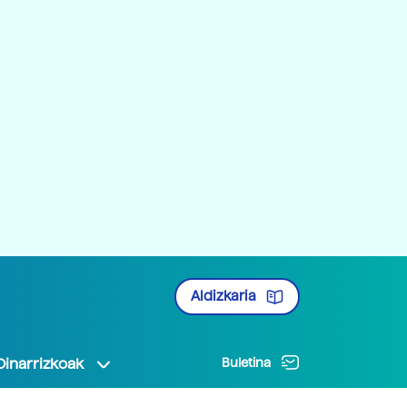
Aldizkaria
Oinarrizkoak
Buletina