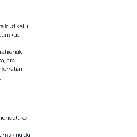
a irudikatu
ean ikus
 gehienak
a, eta
 Horretan
,
omenoetako
un jakina da