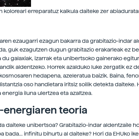
koloreari erreparatuz kalkula daiteke zer abiadurat
naren ezaugarri ezagun bakarra da grabitazio-indar al
 da, guk ezagutzen dugun grabitazio erakarleak ez bez
a du galaxiak, izarrak eta unibertsoko gainerako egitu
ndik aldentzeko. Horrek azalduko luke zergatik ez d
kosmosaren hedapena, azeleratua baizik. Baina, fen
stantzia oso handietara iritsiz soilik detekta daiteke.
a energia iluna ulertzea eta azaltzea.
energiaren teoria
a daiteke unibertsoa? Grabitazio-indar aldentzaile ho
 bada... infinitu bihurtu al daiteke? Hori da EHUko ike