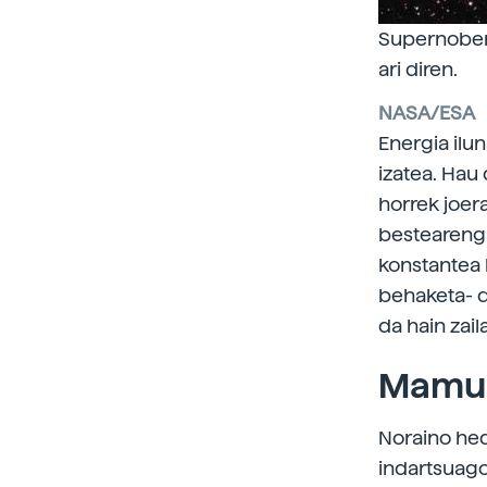
Supernoben 
ari diren.
NASA/ESA
Energia ilu
izatea. Hau
horrek joer
bestearenga
konstantea 
behaketa- di
da hain zail
Mamu-
Noraino hed
indartsuagoa