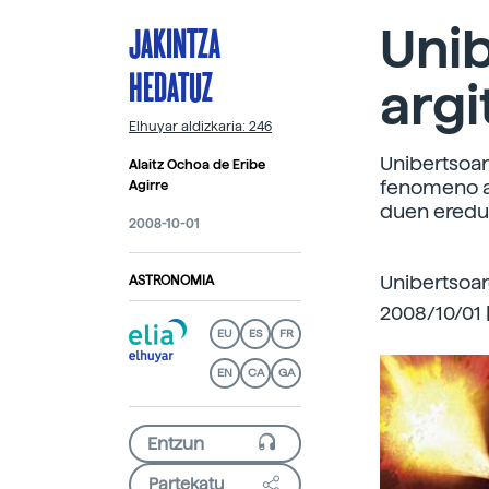
JAKINTZA
Unib
HEDATUZ
argi
Elhuyar aldizkaria: 246
Unibertsoar
Alaitz Ochoa de Eribe
fenomeno a
Agirre
duen eredua
2008-10-01
Unibertsoar
ASTRONOMIA
2008/10/01 |
EU
ES
FR
EN
CA
GA
Partekatu