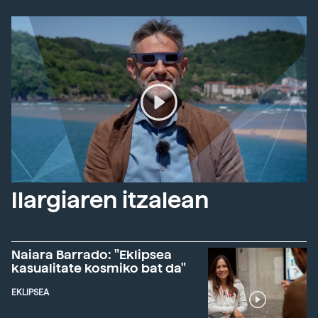
Ilargiaren itzalean
Naiara Barrado: "Eklipsea
kasualitate kosmiko bat da"
EKLIPSEA