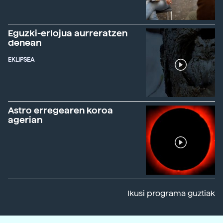
Eguzki-erlojua aurreratzen
denean
EKLIPSEA
Astro erregearen koroa
agerian
Ikusi programa guztiak