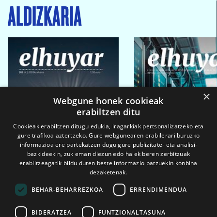
ALDIZKARIA
×
Webgune honek cookieak
erabiltzen ditu
Cookieak erabiltzen ditugu edukia, iragarkiak pertsonalizatzeko eta
gure trafikoa aztertzeko. Gure webgunearen erabilerari buruzko
informazioa ere partekatzen dugu gure publizitate- eta analisi-
bazkideekin, zuk eman diezun edo haiek beren zerbitzuak
erabiltzeagatik bildu duten beste informazio batzuekin konbina
dezaketenak.
BEHAR-BEHARREZKOA
ERRENDIMENDUA
BIDERATZEA
FUNTZIONALTASUNA
2026ko eka. 1a
2026ko mar. 1a