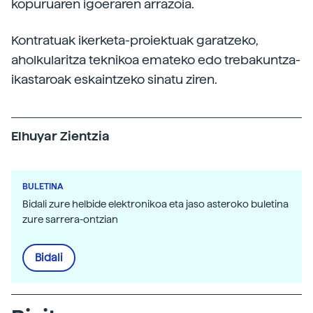
kopuruaren igoeraren arrazoia.
Kontratuak ikerketa-proiektuak garatzeko,
aholkularitza teknikoa emateko edo trebakuntza-
ikastaroak eskaintzeko sinatu ziren.
Elhuyar Zientzia
BULETINA
Bidali zure helbide elektronikoa eta jaso asteroko buletina
zure sarrera-ontzian
Bidali