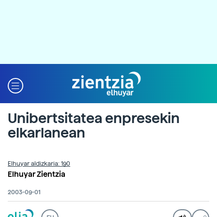
Unibertsitatea enpresekin
elkarlanean
Elhuyar aldizkaria: 190
Elhuyar Zientzia
2003-09-01