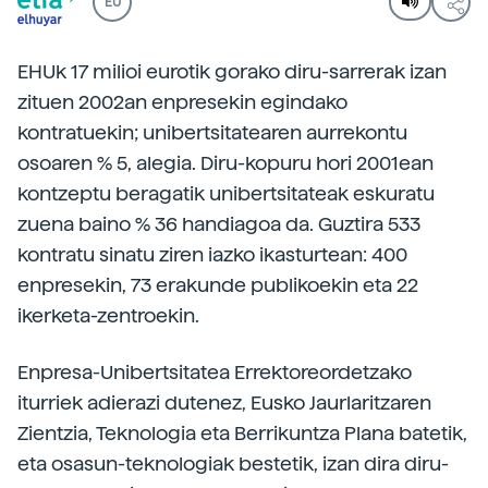
EU
EHUk 17 milioi eurotik gorako diru-sarrerak izan
zituen 2002an enpresekin egindako
kontratuekin; unibertsitatearen aurrekontu
osoaren % 5, alegia. Diru-kopuru hori 2001ean
kontzeptu beragatik unibertsitateak eskuratu
zuena baino % 36 handiagoa da. Guztira 533
kontratu sinatu ziren iazko ikasturtean: 400
enpresekin, 73 erakunde publikoekin eta 22
ikerketa-zentroekin.
Enpresa-Unibertsitatea Errektoreordetzako
iturriek adierazi dutenez, Eusko Jaurlaritzaren
Zientzia, Teknologia eta Berrikuntza Plana batetik,
eta osasun-teknologiak bestetik, izan dira diru-