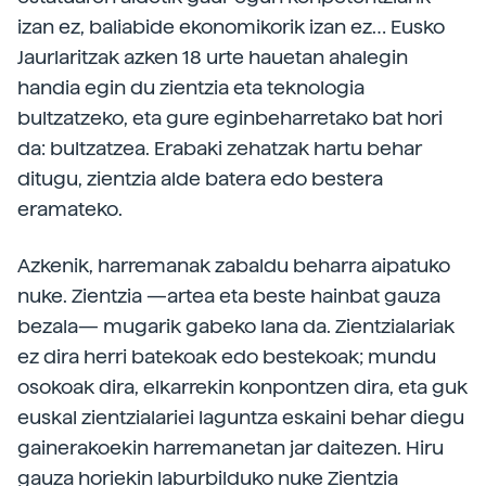
izan ez, baliabide ekonomikorik izan ez… Eusko
Jaurlaritzak azken 18 urte hauetan ahalegin
handia egin du zientzia eta teknologia
bultzatzeko, eta gure eginbeharretako bat hori
da: bultzatzea. Erabaki zehatzak hartu behar
ditugu, zientzia alde batera edo bestera
eramateko.
Azkenik, harremanak zabaldu beharra aipatuko
nuke. Zientzia —artea eta beste hainbat gauza
bezala— mugarik gabeko lana da. Zientzialariak
ez dira herri batekoak edo bestekoak; mundu
osokoak dira, elkarrekin konpontzen dira, eta guk
euskal zientzialariei laguntza eskaini behar diegu
gainerakoekin harremanetan jar daitezen. Hiru
gauza horiekin laburbilduko nuke Zientzia