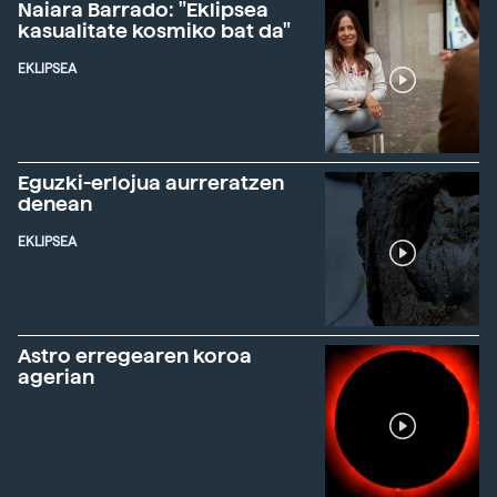
Naiara Barrado: "Eklipsea
kasualitate kosmiko bat da"
EKLIPSEA
Eguzki-erlojua aurreratzen
denean
EKLIPSEA
Astro erregearen koroa
agerian