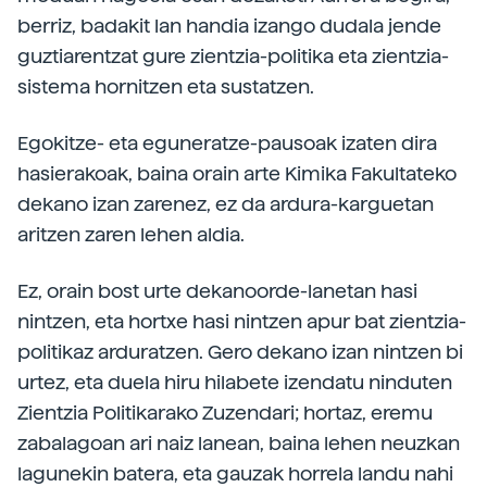
berriz, badakit lan handia izango dudala jende
guztiarentzat gure zientzia-politika eta zientzia-
sistema hornitzen eta sustatzen.
Egokitze- eta eguneratze-pausoak izaten dira
hasierakoak, baina orain arte Kimika Fakultateko
dekano izan zarenez, ez da ardura-karguetan
aritzen zaren lehen aldia.
Ez, orain bost urte dekanoorde-lanetan hasi
nintzen, eta hortxe hasi nintzen apur bat zientzia-
politikaz arduratzen. Gero dekano izan nintzen bi
urtez, eta duela hiru hilabete izendatu ninduten
Zientzia Politikarako Zuzendari; hortaz, eremu
zabalagoan ari naiz lanean, baina lehen neuzkan
lagunekin batera, eta gauzak horrela landu nahi