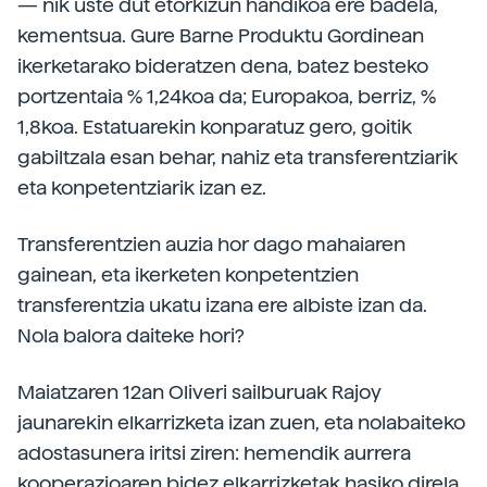
— nik uste dut etorkizun handikoa ere badela,
kementsua. Gure Barne Produktu Gordinean
ikerketarako bideratzen dena, batez besteko
portzentaia % 1,24koa da; Europakoa, berriz, %
1,8koa. Estatuarekin konparatuz gero, goitik
gabiltzala esan behar, nahiz eta transferentziarik
eta konpetentziarik izan ez.
Transferentzien auzia hor dago mahaiaren
gainean, eta ikerketen konpetentzien
transferentzia ukatu izana ere albiste izan da.
Nola balora daiteke hori?
Maiatzaren 12an Oliveri sailburuak Rajoy
jaunarekin elkarrizketa izan zuen, eta nolabaiteko
adostasunera iritsi ziren: hemendik aurrera
kooperazioaren bidez elkarrizketak hasiko direla