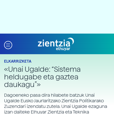
ELKARRIZKETA
«Unai Ugalde: “Sistema
heldugabe eta gaztea
daukagu”»
Dagoeneko pasa dira hilabete batzuk Unai
Ugalde Eusko Jaurlaritzako Zientzia Politikarako
Zuzendari izendatu zutela. Unai Ugalde ezaguna
izan daiteke Elhuyar Zientzia eta Teknika