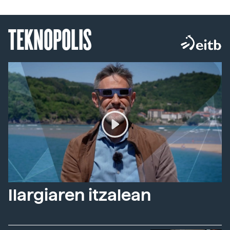
TEKNOPOLIS
Ilargiaren itzalean