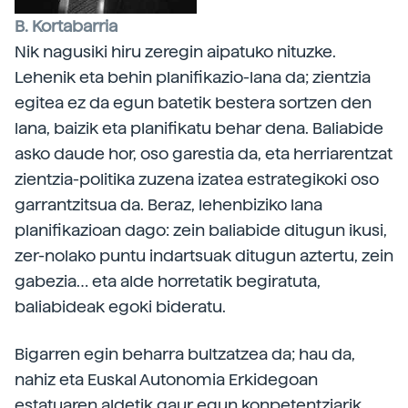
B. Kortabarria
Nik nagusiki hiru zeregin aipatuko nituzke.
Lehenik eta behin planifikazio-lana da; zientzia
egitea ez da egun batetik bestera sortzen den
lana, baizik eta planifikatu behar dena. Baliabide
asko daude hor, oso garestia da, eta herriarentzat
zientzia-politika zuzena izatea estrategikoki oso
garrantzitsua da. Beraz, lehenbiziko lana
planifikazioan dago: zein baliabide ditugun ikusi,
zer-nolako puntu indartsuak ditugun aztertu, zein
gabezia… eta alde horretatik begiratuta,
baliabideak egoki bideratu.
Bigarren egin beharra bultzatzea da; hau da,
nahiz eta Euskal Autonomia Erkidegoan
estatuaren aldetik gaur egun konpetentziarik