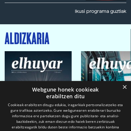
Ikusi programa guztiak
ALDIZKARIA
×
Webgune honek cookieak
erabiltzen ditu
Cookieak erabiltzen ditugu edukia, iragarkiak pertsonalizatzeko eta
gure trafikoa aztertzeko. Gure webgunearen erabilerari buruzko
informazioa ere partekatzen dugu gure publizitate- eta analisi-
bazkideekin, zuk eman diezun edo haiek beren zerbitzuak
erabiltzeagatik bildu duten beste informazio batzuekin konbina