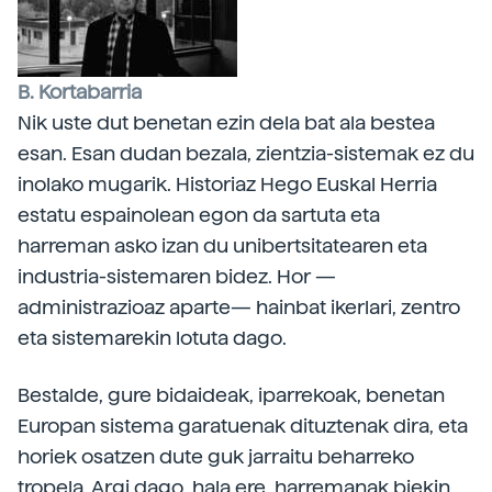
B. Kortabarria
Nik uste dut benetan ezin dela bat ala bestea
esan. Esan dudan bezala, zientzia-sistemak ez du
inolako mugarik. Historiaz Hego Euskal Herria
estatu espainolean egon da sartuta eta
harreman asko izan du unibertsitatearen eta
industria-sistemaren bidez. Hor —
administrazioaz aparte— hainbat ikerlari, zentro
eta sistemarekin lotuta dago.
Bestalde, gure bidaideak, iparrekoak, benetan
Europan sistema garatuenak dituztenak dira, eta
horiek osatzen dute guk jarraitu beharreko
tropela. Argi dago, hala ere, harremanak biekin