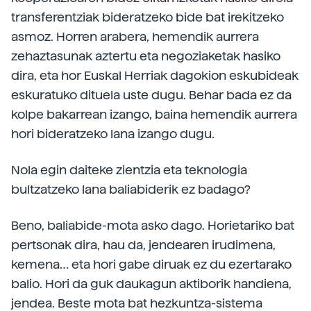
transferentziak bideratzeko bide bat irekitzeko
asmoz. Horren arabera, hemendik aurrera
zehaztasunak aztertu eta negoziaketak hasiko
dira, eta hor Euskal Herriak dagokion eskubideak
eskuratuko dituela uste dugu. Behar bada ez da
kolpe bakarrean izango, baina hemendik aurrera
hori bideratzeko lana izango dugu.
Nola egin daiteke zientzia eta teknologia
bultzatzeko lana baliabiderik ez badago?
Beno, baliabide-mota asko dago. Horietariko bat
pertsonak dira, hau da, jendearen irudimena,
kemena… eta hori gabe diruak ez du ezertarako
balio. Hori da guk daukagun aktiborik handiena,
jendea. Beste mota bat hezkuntza-sistema