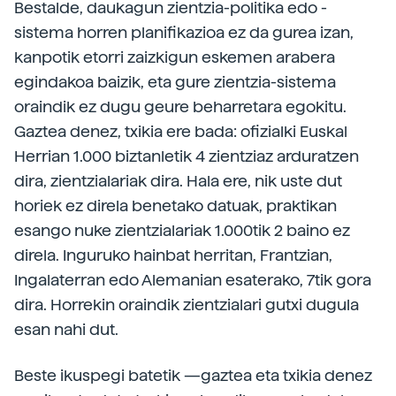
Bestalde, daukagun zientzia-politika edo -
sistema horren planifikazioa ez da gurea izan,
kanpotik etorri zaizkigun eskemen arabera
egindakoa baizik, eta gure zientzia-sistema
oraindik ez dugu geure beharretara egokitu.
Gaztea denez, txikia ere bada: ofizialki Euskal
Herrian 1.000 biztanletik 4 zientziaz arduratzen
dira, zientzialariak dira. Hala ere, nik uste dut
horiek ez direla benetako datuak, praktikan
esango nuke zientzialariak 1.000tik 2 baino ez
direla. Inguruko hainbat herritan, Frantzian,
Ingalaterran edo Alemanian esaterako, 7tik gora
dira. Horrekin oraindik zientzialari gutxi dugula
esan nahi dut.
Beste ikuspegi batetik —gaztea eta txikia denez