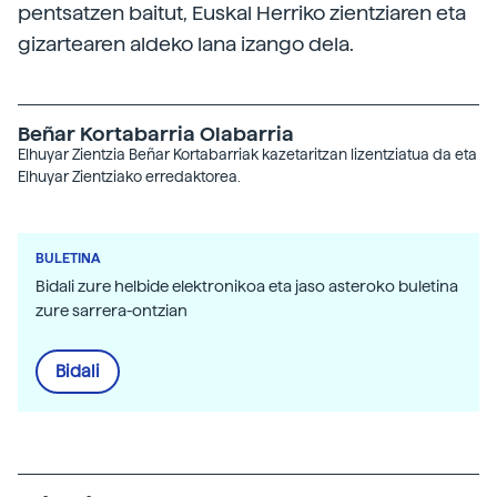
pentsatzen baitut, Euskal Herriko zientziaren eta
gizartearen aldeko lana izango dela.
Beñar Kortabarria Olabarria
Elhuyar Zientzia Beñar Kortabarriak kazetaritzan lizentziatua da eta
Elhuyar Zientziako erredaktorea.
BULETINA
Bidali zure helbide elektronikoa eta jaso asteroko buletina
zure sarrera-ontzian
Bidali