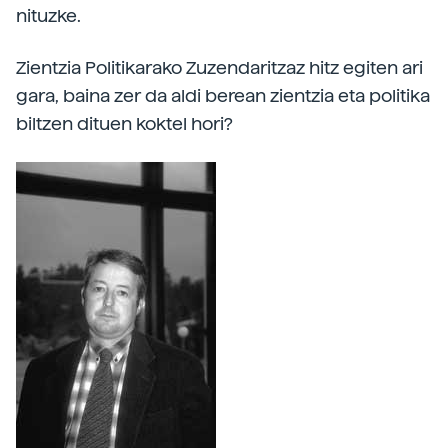
nituzke.
Zientzia Politikarako Zuzendaritzaz hitz egiten ari
gara, baina zer da aldi berean zientzia eta politika
biltzen dituen koktel hori?