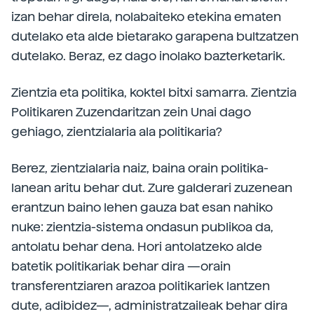
izan behar direla, nolabaiteko etekina ematen
dutelako eta alde bietarako garapena bultzatzen
dutelako. Beraz, ez dago inolako bazterketarik.
Zientzia eta politika, koktel bitxi samarra. Zientzia
Politikaren Zuzendaritzan zein Unai dago
gehiago, zientzialaria ala politikaria?
Berez, zientzialaria naiz, baina orain politika-
lanean aritu behar dut. Zure galderari zuzenean
erantzun baino lehen gauza bat esan nahiko
nuke: zientzia-sistema ondasun publikoa da,
antolatu behar dena. Hori antolatzeko alde
batetik politikariak behar dira —orain
transferentziaren arazoa politikariek lantzen
dute, adibidez—, administratzaileak behar dira