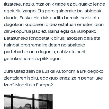
litzateke, hezkuntza onik gabe ez dugulako jende
egokirik izango. Eta gero gainerako baliabideak
daude, Euskal Herriak baditu bereak, nahiz eta
dagokion kupoaren bidez estatuari ematen dion
diru-kopurua jaso ez. Baina egia da Europako
Batasuneko fondoetatik dirua jasotzen dela eta
hainbat programa irekietan nolabaiteko
partehartze ona dagoela, nahiz eta nahi
genukeenaren azpitik egon.
Zure ustez zein da Euskal Autonomia Erkidegoko
zientziaren ispilu, edo gutxienez, zein behar luke
izan? Madril ala Europa?