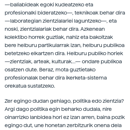
—baliabideak egoki kudeatzeko eta
profesionalki bideratzeko—, teknikoak behar dira
—laborategian zientzialariei laguntzeko—, eta
noski, zientzialariak behar dira. Azkenean
kolektibo horrek guztiak, nahiz eta bakoitzak
bere helburu partikularrak izan, helburu publikoa
betetzeko elkartzen dira. Helburu publiko horiek
—zientziak, arteak, kulturak…— ondare publikoa
osatzen dute. Beraz, mota guztietako
profesionalak behar dira ikerketa-sistema
orekatua sustatzeko.
Zer egingo dudan gehiago, politika edo zientzia?
Argi dago politika egin beharko dudala, nire
oinarrizko lanbidea hori ez izan arren, baina pozik
egingo dut, une honetan zerbitzurik onena dela