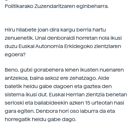
Politikarako Zuzendaritzaren eginbeharra.
Hiru hilabete joan dira kargu berria hartu
zenuenetik. Unai denboraldi horretan nola ikusi
duzu Euskal Autonomia Erkidegoko zientziaren
egoera?
Beno, gutxi gorabehera lehen ikusten nuenaren
antzekoa, baina askoz ere zehatzago. Alde
batetik heldu gabe dagoen eta gaztea den
sistema ikusi dut. Euskal Herrian zientzia benetan
serioski eta baliabideekin azken 15 urteotan hasi
gara egiten. Denbora hori oso laburra da eta
horregatik heldu gabe dago.