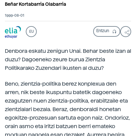
Beñar Kortabarria Olabarria
1999-08-01
EU
Denbora eskatu zenigun Unai. Behar beste izan al
duzu? Dagoeneko zeure burua Zientzia
Politikarako Zuzendari ikusten al duzu?
Beno, zientzia-politika berez konplexua den
arren, nik beste ikuspuntu batetik dagoeneko
ezagutzen nuen zientzia-politika, erabiltzaile eta
zientzialari bezala. Beraz, denboraldi honetan
egokitze-prozesuan sartuta egon naiz. Ondorioz,
orain asmo eta iritzi batzuen berri emateko
moduan nagoela esan dezaket. Aurrera begira,