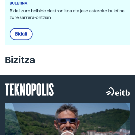
BULETINA
Bidali zure helbide elektronikoa eta jaso asteroko buletina
zure sarrera-ontzian
Bidali
Bizitza
TEKNOPOLIS