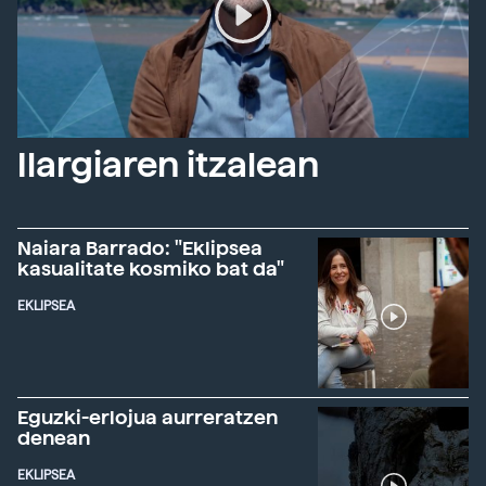
Ilargiaren itzalean
Naiara Barrado: "Eklipsea
kasualitate kosmiko bat da"
EKLIPSEA
Eguzki-erlojua aurreratzen
denean
EKLIPSEA