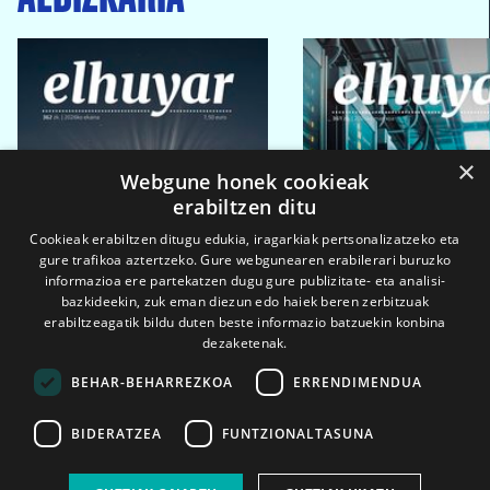
×
Webgune honek cookieak
erabiltzen ditu
Cookieak erabiltzen ditugu edukia, iragarkiak pertsonalizatzeko eta
gure trafikoa aztertzeko. Gure webgunearen erabilerari buruzko
informazioa ere partekatzen dugu gure publizitate- eta analisi-
bazkideekin, zuk eman diezun edo haiek beren zerbitzuak
erabiltzeagatik bildu duten beste informazio batzuekin konbina
dezaketenak.
BEHAR-BEHARREZKOA
ERRENDIMENDUA
BIDERATZEA
FUNTZIONALTASUNA
2026ko eka. 1a
2026ko mar. 1a