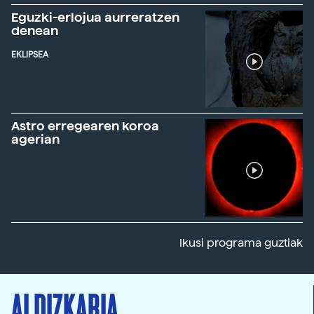
Eguzki-erlojua aurreratzen
denean
EKLIPSEA
Astro erregearen koroa
agerian
Ikusi programa guztiak
ALDIZKARIA