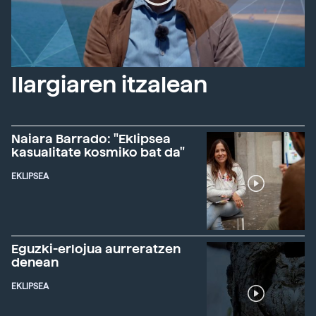
Ilargiaren itzalean
Naiara Barrado: "Eklipsea
kasualitate kosmiko bat da"
EKLIPSEA
Eguzki-erlojua aurreratzen
denean
EKLIPSEA