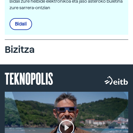
Bidali zure helbide elektronikoa eta jaso asteroko buletina
zure sarrera-ontzian
Bidali
Bizitza
TEKNOPOLIS