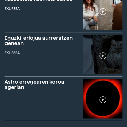
EKLIPSEA
Eguzki-erlojua aurreratzen
denean
EKLIPSEA
Astro erregearen koroa
agerian