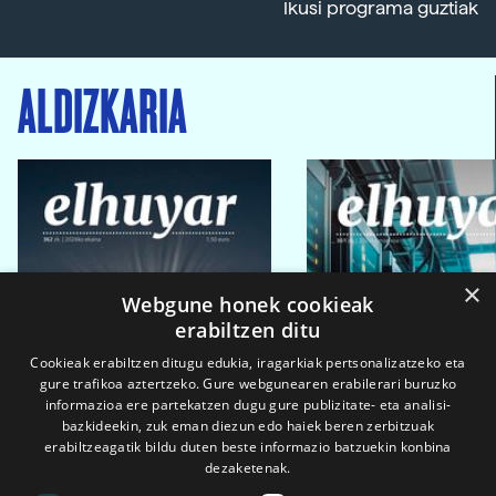
Ikusi programa guztiak
ALDIZKARIA
×
Webgune honek cookieak
erabiltzen ditu
Cookieak erabiltzen ditugu edukia, iragarkiak pertsonalizatzeko eta
gure trafikoa aztertzeko. Gure webgunearen erabilerari buruzko
informazioa ere partekatzen dugu gure publizitate- eta analisi-
bazkideekin, zuk eman diezun edo haiek beren zerbitzuak
erabiltzeagatik bildu duten beste informazio batzuekin konbina
dezaketenak.