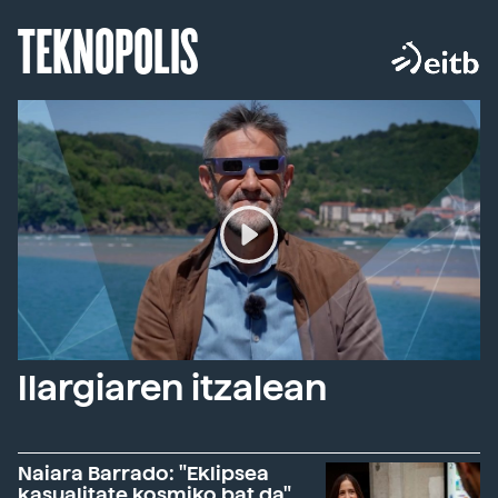
TEKNOPOLIS
Ilargiaren itzalean
Naiara Barrado: "Eklipsea
kasualitate kosmiko bat da"