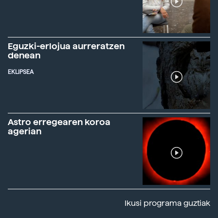
Eguzki-erlojua aurreratzen
denean
EKLIPSEA
Astro erregearen koroa
agerian
Ikusi programa guztiak