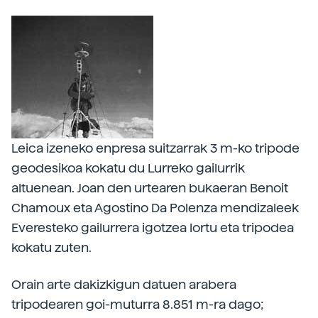
Leica izeneko enpresa suitzarrak 3 m-ko tripode
geodesikoa kokatu du Lurreko gailurrik
altuenean. Joan den urtearen bukaeran Benoit
Chamoux eta Agostino Da Polenza mendizaleek
Everesteko gailurrera igotzea lortu eta tripodea
kokatu zuten.
Orain arte dakizkigun datuen arabera
tripodearen goi-muturra 8.851 m-ra dago;