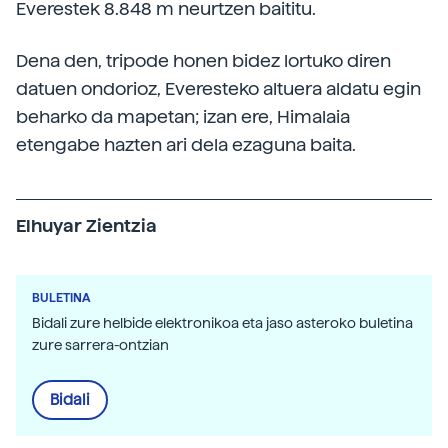
Everestek 8.848 m neurtzen baititu.
Dena den, tripode honen bidez lortuko diren
datuen ondorioz, Everesteko altuera aldatu egin
beharko da mapetan; izan ere, Himalaia
etengabe hazten ari dela ezaguna baita.
Elhuyar Zientzia
BULETINA
Bidali zure helbide elektronikoa eta jaso asteroko buletina
zure sarrera-ontzian
Bidali