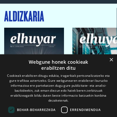
ALDIZKARIA
×
Webgune honek cookieak
erabiltzen ditu
Cookieak erabiltzen ditugu edukia, iragarkiak pertsonalizatzeko eta
gure trafikoa aztertzeko. Gure webgunearen erabilerari buruzko
informazioa ere partekatzen dugu gure publizitate- eta analisi-
bazkideekin, zuk eman diezun edo haiek beren zerbitzuak
erabiltzeagatik bildu duten beste informazio batzuekin konbina
dezaketenak.
BEHAR-BEHARREZKOA
ERRENDIMENDUA