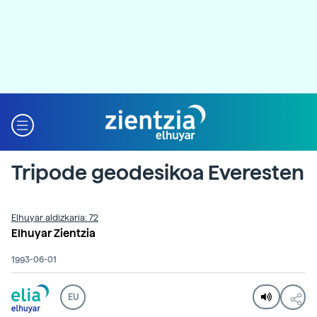
Tripode geodesikoa Everesten
Elhuyar aldizkaria: 72
Elhuyar Zientzia
1993-06-01
EU