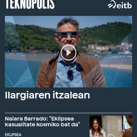
TEKNOPOLIS
Ilargiaren itzalean
Naiara Barrado: "Eklipsea
kasualitate kosmiko bat da"
EKLIPSEA