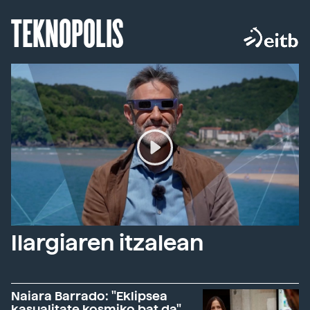
TEKNOPOLIS
Ilargiaren itzalean
Naiara Barrado: "Eklipsea
kasualitate kosmiko bat da"