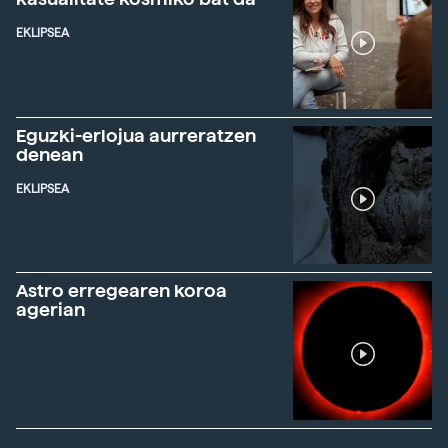
EKLIPSEA
Eguzki-erlojua aurreratzen
denean
EKLIPSEA
Astro erregearen koroa
agerian