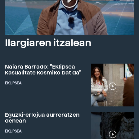
Ilargiaren itzalean
Naiara Barrado: "Eklipsea
kasualitate kosmiko bat da"
EKLIPSEA
Eguzki-erlojua aurreratzen
denean
EKLIPSEA