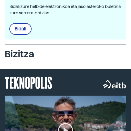
Bidali zure helbide elektronikoa eta jaso asteroko buletina
zure sarrera-ontzian
Bidali
Bizitza
TEKNOPOLIS