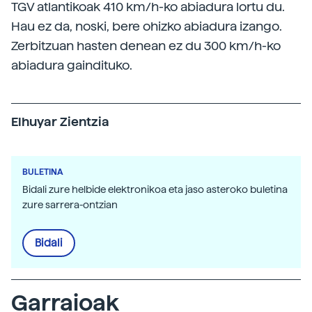
TGV atlantikoak 410 km/h-ko abiadura lortu du.
Hau ez da, noski, bere ohizko abiadura izango.
Zerbitzuan hasten denean ez du 300 km/h-ko
abiadura gaindituko.
Elhuyar Zientzia
BULETINA
Bidali zure helbide elektronikoa eta jaso asteroko buletina
zure sarrera-ontzian
Bidali
Garraioak