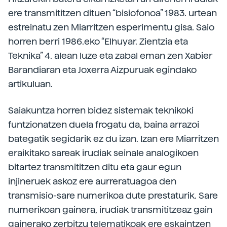
ere transmititzen dituen “bisiofonoa” 1983. urtean
estreinatu zen Miarritzen esperimentu gisa. Saio
horren berri 1986.eko “Elhuyar. Zientzia eta
Teknika” 4. alean luze eta zabal eman zen Xabier
Barandiaran eta Joxerra Aizpuruak egindako
artikuluan.
Saiakuntza horren bidez sistemak teknikoki
funtzionatzen duela frogatu da, baina arrazoi
bategatik segidarik ez du izan. Izan ere Miarritzen
eraikitako sareak irudiak seinale analogikoen
bitartez transmititzen ditu eta gaur egun
injineruek askoz ere aurreratuagoa den
transmisio-sare numerikoa dute prestaturik. Sare
numerikoan gainera, irudiak transmititzeaz gain
gainerako zerbitzu telematikoak ere eskaintzen