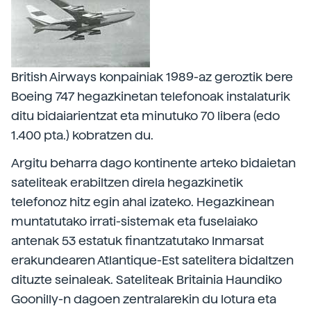
British Airways konpainiak 1989-az geroztik bere
Boeing 747 hegazkinetan telefonoak instalaturik
ditu bidaiarientzat eta minutuko 70 libera (edo
1.400 pta.) kobratzen du.
Argitu beharra dago kontinente arteko bidaietan
sateliteak erabiltzen direla hegazkinetik
telefonoz hitz egin ahal izateko. Hegazkinean
muntatutako irrati-sistemak eta fuselaiako
antenak 53 estatuk finantzatutako Inmarsat
erakundearen Atlantique-Est satelitera bidaltzen
dituzte seinaleak. Sateliteak Britainia Haundiko
Goonilly-n dagoen zentralarekin du lotura eta