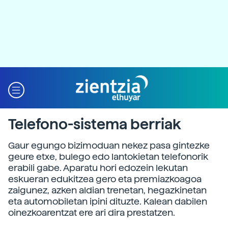
Telefono-sistema berriak
Gaur egungo bizimoduan nekez pasa gintezke
geure etxe, bulego edo lantokietan telefonorik
erabili gabe. Aparatu hori edozein lekutan
eskueran edukitzea gero eta premiazkoagoa
zaigunez, azken aldian trenetan, hegazkinetan
eta automobiletan ipini dituzte. Kalean dabilen
oinezkoarentzat ere ari dira prestatzen.