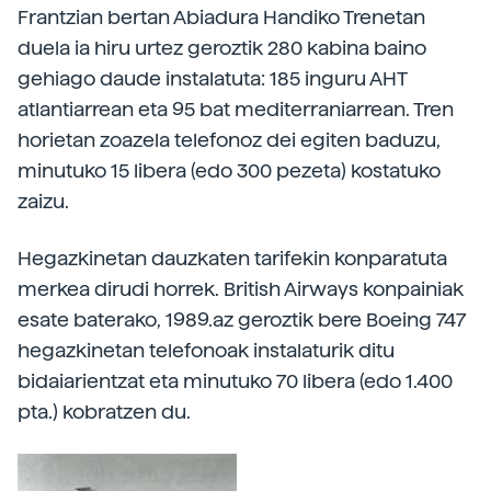
Frantzian bertan Abiadura Handiko Trenetan
duela ia hiru urtez geroztik 280 kabina baino
gehiago daude instalatuta: 185 inguru AHT
atlantiarrean eta 95 bat mediterraniarrean. Tren
horietan zoazela telefonoz dei egiten baduzu,
minutuko 15 libera (edo 300 pezeta) kostatuko
zaizu.
Hegazkinetan dauzkaten tarifekin konparatuta
merkea dirudi horrek. British Airways konpainiak
esate baterako, 1989.az geroztik bere Boeing 747
hegazkinetan telefonoak instalaturik ditu
bidaiarientzat eta minutuko 70 libera (edo 1.400
pta.) kobratzen du.