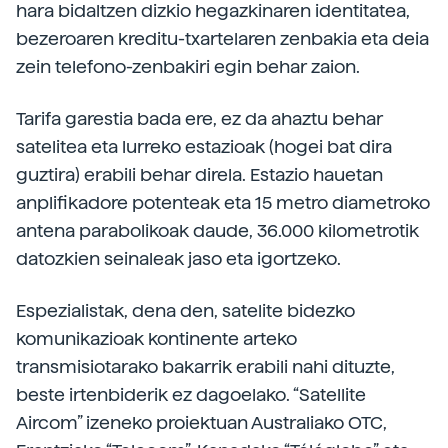
hara bidaltzen dizkio hegazkinaren identitatea,
bezeroaren kreditu-txartelaren zenbakia eta deia
zein telefono-zenbakiri egin behar zaion.
Tarifa garestia bada ere, ez da ahaztu behar
satelitea eta lurreko estazioak (hogei bat dira
guztira) erabili behar direla. Estazio hauetan
anplifikadore potenteak eta 15 metro diametroko
antena parabolikoak daude, 36.000 kilometrotik
datozkien seinaleak jaso eta igortzeko.
Espezialistak, dena den, satelite bidezko
komunikazioak kontinente arteko
transmisiotarako bakarrik erabili nahi dituzte,
beste irtenbiderik ez dagoelako. “Satellite
Aircom” izeneko proiektuan Australiako OTC,