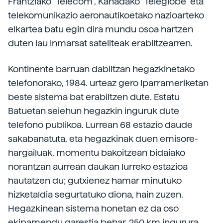
Frantziako “Telecom”, Kanadako “Téléglobe” eta
telekomunikazio aeronautikoetako nazioarteko
elkartea batu egin dira mundu osoa hartzen
duten lau Inmarsat sateliteak erabiltzearren.
Kontinente barruan dabiltzan hegazkinetako
telefonorako, 1984. urteaz gero Iparrameriketan
beste sistema bat erabiltzen dute. Estatu
Batuetan seiehun hegazkin inguruk dute
telefono publikoa. Lurrean 68 estazio daude
sakabanatuta, eta hegazkinak duen emisore-
hargailuak, momentu bakoitzean bidaiako
norantzan aurrean daukan lurreko estazioa
hautatzen du; gutxienez hamar minutuko
hizketaldia segurtatuko diona, hain zuzen.
Hegazkinean sistema honetan ez da oso
ekipamendu garestia behar, 250 km ingurura