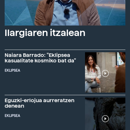
Ilargiaren itzalean
Naiara Barrado: "Eklipsea
kasualitate kosmiko bat da"
EKLIPSEA
Eguzki-erlojua aurreratzen
denean
EKLIPSEA