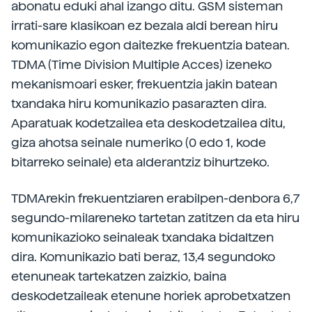
abonatu eduki ahal izango ditu. GSM sisteman
irrati-sare klasikoan ez bezala aldi berean hiru
komunikazio egon daitezke frekuentzia batean.
TDMA (Time Division Multiple Acces) izeneko
mekanismoari esker, frekuentzia jakin batean
txandaka hiru komunikazio pasarazten dira.
Aparatuak kodetzailea eta deskodetzailea ditu,
giza ahotsa seinale numeriko (0 edo 1, kode
bitarreko seinale) eta alderantziz bihurtzeko.
TDMArekin frekuentziaren erabilpen-denbora 6,7
segundo-milareneko tartetan zatitzen da eta hiru
komunikazioko seinaleak txandaka bidaltzen
dira. Komunikazio bati beraz, 13,4 segundoko
etenuneak tartekatzen zaizkio, baina
deskodetzaileak etenune horiek aprobetxatzen