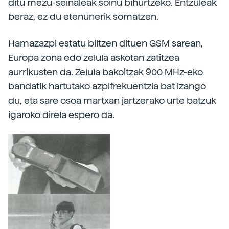
ditu mezu-seinaleak soinu bihurtzeko. Entzuleak
beraz, ez du etenunerik somatzen.
Hamazazpi estatu biltzen dituen GSM sarean,
Europa zona edo zelula askotan zatitzea
aurrikusten da. Zelula bakoitzak 900 MHz-eko
bandatik hartutako azpifrekuentzia bat izango
du, eta sare osoa martxan jartzerako urte batzuk
igaroko direla espero da.