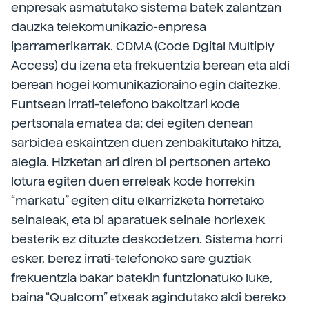
enpresak asmatutako sistema batek zalantzan
dauzka telekomunikazio-enpresa
iparramerikarrak. CDMA (Code Dgital Multiply
Access) du izena eta frekuentzia berean eta aldi
berean hogei komunikazioraino egin daitezke.
Funtsean irrati-telefono bakoitzari kode
pertsonala ematea da; dei egiten denean
sarbidea eskaintzen duen zenbakitutako hitza,
alegia. Hizketan ari diren bi pertsonen arteko
lotura egiten duen erreleak kode horrekin
“markatu” egiten ditu elkarrizketa horretako
seinaleak, eta bi aparatuek seinale horiexek
besterik ez dituzte deskodetzen. Sistema horri
esker, berez irrati-telefonoko sare guztiak
frekuentzia bakar batekin funtzionatuko luke,
baina “Qualcom” etxeak agindutako aldi bereko