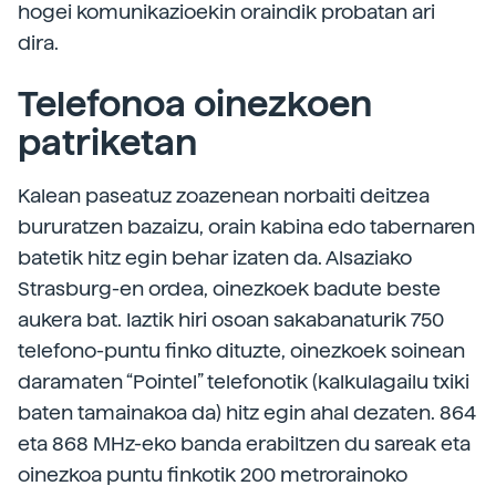
hogei komunikazioekin oraindik probatan ari
dira.
Telefonoa oinezkoen
patriketan
Kalean paseatuz zoazenean norbaiti deitzea
bururatzen bazaizu, orain kabina edo tabernaren
batetik hitz egin behar izaten da. Alsaziako
Strasburg-en ordea, oinezkoek badute beste
aukera bat. Iaztik hiri osoan sakabanaturik 750
telefono-puntu finko dituzte, oinezkoek soinean
daramaten “Pointel” telefonotik (kalkulagailu txiki
baten tamainakoa da) hitz egin ahal dezaten. 864
eta 868 MHz-eko banda erabiltzen du sareak eta
oinezkoa puntu finkotik 200 metrorainoko