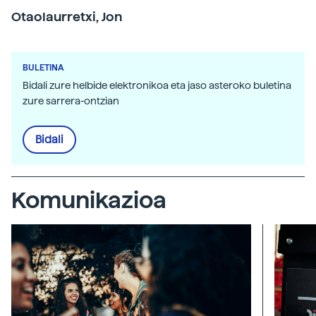
Otaolaurretxi, Jon
BULETINA
Bidali zure helbide elektronikoa eta jaso asteroko buletina
zure sarrera-ontzian
Bidali
Komunikazioa