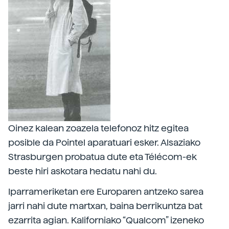
Oinez kalean zoazela telefonoz hitz egitea
posible da Pointel aparatuari esker. Alsaziako
Strasburgen probatua dute eta Télécom-ek
beste hiri askotara hedatu nahi du.
Iparrameriketan ere Europaren antzeko sarea
jarri nahi dute martxan, baina berrikuntza bat
ezarrita agian. Kaliforniako “Qualcom” izeneko