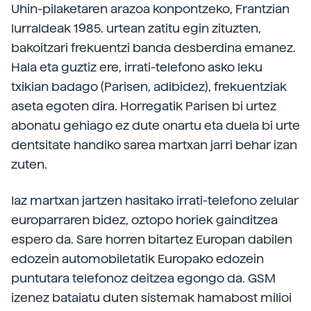
Uhin-pilaketaren arazoa konpontzeko, Frantzian
lurraldeak 1985. urtean zatitu egin zituzten,
bakoitzari frekuentzi banda desberdina emanez.
Hala eta guztiz ere, irrati-telefono asko leku
txikian badago (Parisen, adibidez), frekuentziak
aseta egoten dira. Horregatik Parisen bi urtez
abonatu gehiago ez dute onartu eta duela bi urte
dentsitate handiko sarea martxan jarri behar izan
zuten.
Iaz martxan jartzen hasitako irrati-telefono zelular
europarraren bidez, oztopo horiek gainditzea
espero da. Sare horren bitartez Europan dabilen
edozein automobiletatik Europako edozein
puntutara telefonoz deitzea egongo da. GSM
izenez bataiatu duten sistemak hamabost milioi