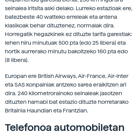
seinalea iritsita aski delako. Lurreko estazioak ere,
batezbeste 40 watteko erreleak eta antena
klasikoak behar dituztenez, normalak dira.
Horregatik hegazkinek ez dituzte tarifa garestiak:
lehen hiru minutuak 500 pta (edo 25 libera) eta
hortik aurrerako minutu bakoitzeko 160 pta edo
(8 libera).
Europan ere British Airways, Air-France, Air-Inter
eta SAS konpainiak antzeko sarea eraikitzen ari
dira. 240 kilometrorainoko seinaleak jasotzen
dituzten hamabi bat estazio dituzte horretarako
Britainia Haundian eta Frantzian.
Telefonoa automobiletan