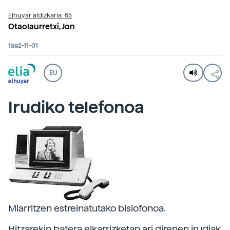
Elhuyar aldizkaria: 65
Otaolaurretxi, Jon
1992-11-01
EU
Irudiko telefonoa
Miarritzen estreinatutako bisiofonoa.
Hitzarekin batera elkarrizketan ari direnen irudiak