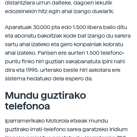
distantziara urrun daiteke, dagoen lekutik
edozeinekin hitz egin ahal izango duelarik.
Aparatuak 30.000 pta edo 1.500 libera balio ditu
eta abonatu bakoitzak kode bat izango du sarera
sartu ahal izateko eta gero konpainiak kobratu
ahal izateko. Parisen ere aurten 1.500 telefono-
puntu finko hiri guztian sakabanatuta ipini nahi
dira eta 1995. urterako beste hiri askotara ere
sistema hedatuko dela espero da.
Mundu guztirako
telefonoa
Iparramerikako Motorola etxeak mundu
guztirako irrati-telefono sarea garatzeko Iridium