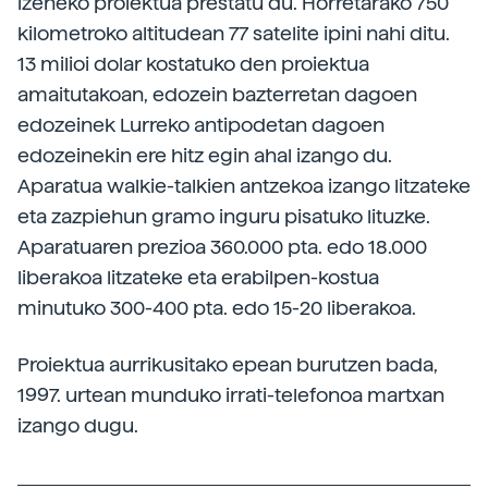
izeneko proiektua prestatu du. Horretarako 750
kilometroko altitudean 77 satelite ipini nahi ditu.
13 milioi dolar kostatuko den proiektua
amaitutakoan, edozein bazterretan dagoen
edozeinek Lurreko antipodetan dagoen
edozeinekin ere hitz egin ahal izango du.
Aparatua walkie-talkien antzekoa izango litzateke
eta zazpiehun gramo inguru pisatuko lituzke.
Aparatuaren prezioa 360.000 pta. edo 18.000
liberakoa litzateke eta erabilpen-kostua
minutuko 300-400 pta. edo 15-20 liberakoa.
Proiektua aurrikusitako epean burutzen bada,
1997. urtean munduko irrati-telefonoa martxan
izango dugu.