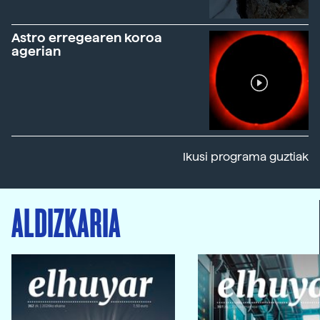
Astro erregearen koroa
agerian
Ikusi programa guztiak
ALDIZKARIA