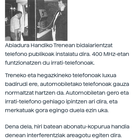
Abiadura Handiko Trenean bidaiarientzat
telefono publikoak instalatu dira. 400 MHz-etan
funtzionatzen du irrati-telefonoak.
Treneko eta hegazkineko telefonoak luxua
badirudi ere, automobiletako telefonoak gauza
normaltzat hartzen da. Automobiletan gero eta
irrati-telefono gehiago ipintzen ari dira, eta
merkatuak gora egingo duela ezin uka.
Dena dela, hiri batean abonatu-kopurua handia
denean interferentziak areagotu egiten dira.