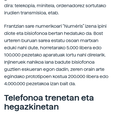
dira: telekopia, minitela, ordenadorez sortutako
irudien transmisioa, etab.
Frantzian sare numerikoari “Numéris” izena ipini
diote eta bisiofonoa bertan hedatuko da. Bost
urteren buruan sarea estatu osoan martxan
eduki nahi dute, horretarako 5.000 libera edo
100.000 pezetako aparatuak lortu nahi direlarik.
Injineruek nahikoa lana badute bisiofonoa
guztien eskueran egon dadin, zeren orain arte
egindako prototipoen kostua 200.000 libera edo
4.000.000 pezetakoa izan bait da.
Telefonoa trenetan eta
hegazkinetan