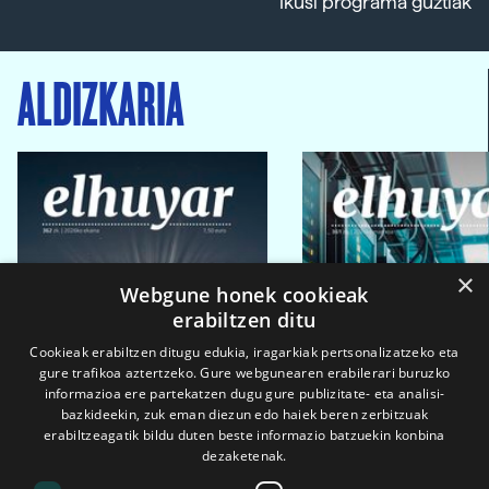
Ikusi programa guztiak
ALDIZKARIA
×
Webgune honek cookieak
erabiltzen ditu
Cookieak erabiltzen ditugu edukia, iragarkiak pertsonalizatzeko eta
gure trafikoa aztertzeko. Gure webgunearen erabilerari buruzko
informazioa ere partekatzen dugu gure publizitate- eta analisi-
bazkideekin, zuk eman diezun edo haiek beren zerbitzuak
erabiltzeagatik bildu duten beste informazio batzuekin konbina
dezaketenak.