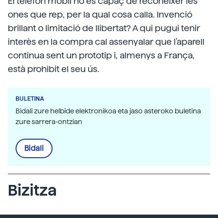
El telèfon mòbil no és capaç de reconèixer les
ones que rep, per la qual cosa calla. Invenció
brillant o limitació de llibertat? A qui pugui tenir
interès en la compra cal assenyalar que l'aparell
continua sent un prototip i, almenys a França,
està prohibit el seu ús.
BULETINA
Bidali zure helbide elektronikoa eta jaso asteroko buletina
zure sarrera-ontzian
Bidali
Bizitza