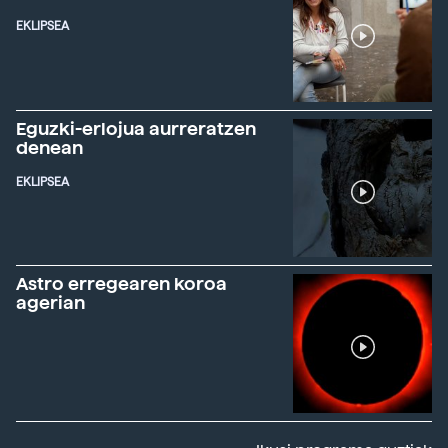
EKLIPSEA
Eguzki-erlojua aurreratzen
denean
EKLIPSEA
Astro erregearen koroa
agerian