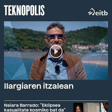
TEKNOPOLIS
Ilargiaren itzalean
Naiara Barrado: "Eklipsea
kasualitate kosmiko bat da"