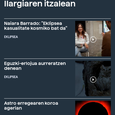
Ilargiaren itzalean
Naiara Barrado: "Eklipsea
kasualitate kosmiko bat da"
EKLIPSEA
Eguzki-erlojua aurreratzen
denean
EKLIPSEA
Astro erregearen koroa
agerian