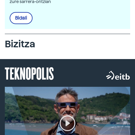
zure sarrera-ontzian
Bidali
Bizitza
TEKNOPOLIS