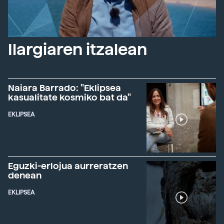
Ilargiaren itzalean
Naiara Barrado: "Eklipsea
kasualitate kosmiko bat da"
EKLIPSEA
Eguzki-erlojua aurreratzen
denean
EKLIPSEA