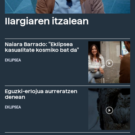
Ilargiaren itzalean
Naiara Barrado: "Eklipsea
kasualitate kosmiko bat da"
EKLIPSEA
Eguzki-erlojua aurreratzen
denean
EKLIPSEA