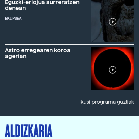
Eguzki-erlojua aurreratzen
denean
EKLIPSEA
Astro erregearen koroa
agerian
Ikusi programa guztiak
ALDIZKARIA