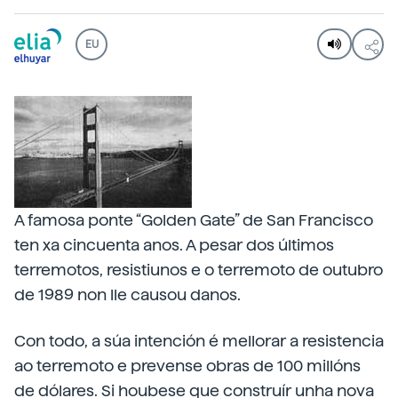
EU
A famosa ponte “Golden Gate” de San Francisco
ten xa cincuenta anos. A pesar dos últimos
terremotos, resistiunos e o terremoto de outubro
de 1989 non lle causou danos.
Con todo, a súa intención é mellorar a resistencia
ao terremoto e prevense obras de 100 millóns
de dólares. Si houbese que construír unha nova