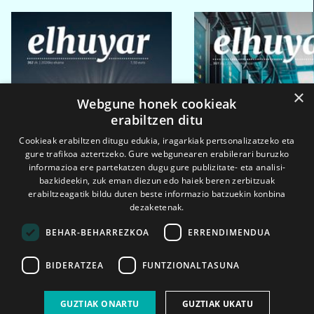
×
Webgune honek cookieak
erabiltzen ditu
Cookieak erabiltzen ditugu edukia, iragarkiak pertsonalizatzeko eta
gure trafikoa aztertzeko. Gure webgunearen erabilerari buruzko
informazioa ere partekatzen dugu gure publizitate- eta analisi-
bazkideekin, zuk eman diezun edo haiek beren zerbitzuak
erabiltzeagatik bildu duten beste informazio batzuekin konbina
dezaketenak.
BEHAR-BEHARREZKOA
ERRENDIMENDUA
BIDERATZEA
FUNTZIONALTASUNA
2026ko eka. 1a
2026ko mar. 1a
GUZTIAK ONARTU
GUZTIAK UKATU