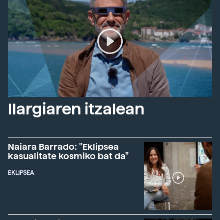
Ilargiaren itzalean
Naiara Barrado: "Eklipsea
kasualitate kosmiko bat da"
EKLIPSEA