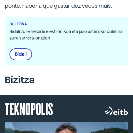
ponte, habería que gastar dez veces máis.
BULETINA
Bidali zure helbide elektronikoa eta jaso asteroko buletina
zure sarrera-ontzian
Bidali
Bizitza
TEKNOPOLIS