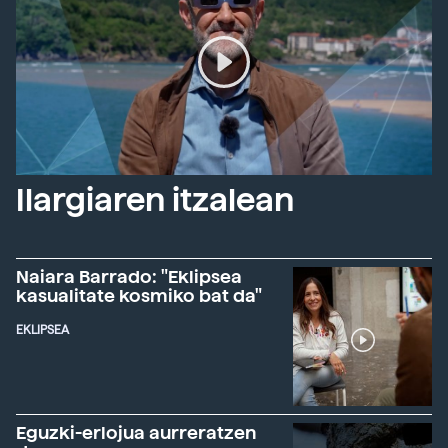
Ilargiaren itzalean
Naiara Barrado: "Eklipsea
kasualitate kosmiko bat da"
EKLIPSEA
Eguzki-erlojua aurreratzen