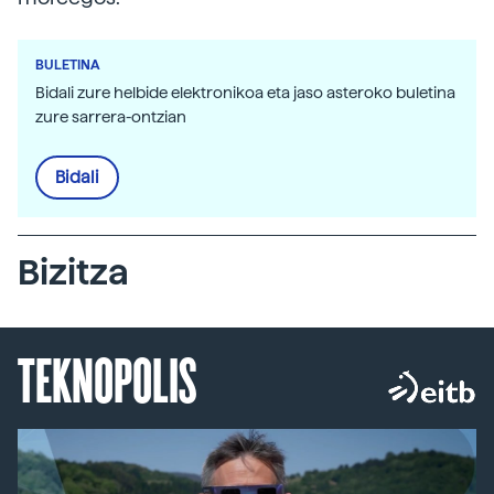
BULETINA
Bidali zure helbide elektronikoa eta jaso asteroko buletina
zure sarrera-ontzian
Bidali
Bizitza
TEKNOPOLIS