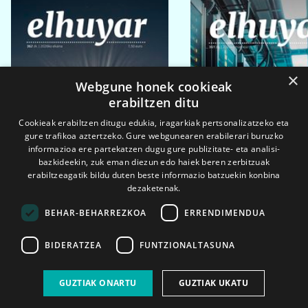
×
Webgune honek cookieak
erabiltzen ditu
Cookieak erabiltzen ditugu edukia, iragarkiak pertsonalizatzeko eta
gure trafikoa aztertzeko. Gure webgunearen erabilerari buruzko
informazioa ere partekatzen dugu gure publizitate- eta analisi-
bazkideekin, zuk eman diezun edo haiek beren zerbitzuak
erabiltzeagatik bildu duten beste informazio batzuekin konbina
dezaketenak.
BEHAR-BEHARREZKOA
ERRENDIMENDUA
BIDERATZEA
FUNTZIONALTASUNA
2026ko eka. 1a
2026ko mar. 1a
GUZTIAK ONARTU
GUZTIAK UKATU