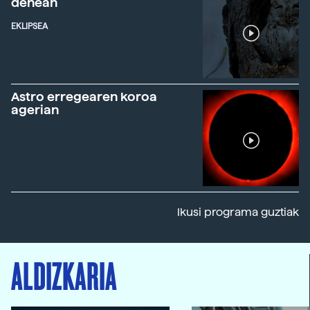
denean
EKLIPSEA
Astro erregearen koroa
agerian
Ikusi programa guztiak
ALDIZKARIA