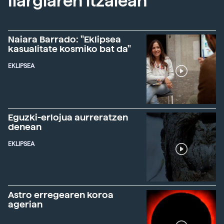
Ilargiaren itzalean
Naiara Barrado: "Eklipsea
kasualitate kosmiko bat da"
EKLIPSEA
Eguzki-erlojua aurreratzen
denean
EKLIPSEA
Astro erregearen koroa
agerian