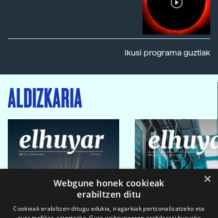
Ikusi programa guztiak
ALDIZKARIA
×
Webgune honek cookieak
erabiltzen ditu
Cookieak erabiltzen ditugu edukia, iragarkiak pertsonalizatzeko eta
gure trafikoa aztertzeko. Gure webgunearen erabilerari buruzko