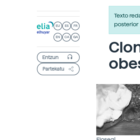
Texto re
posterior 
EU
ES
FR
EN
CA
GA
Clon
obe
Partekatu
Elosegi