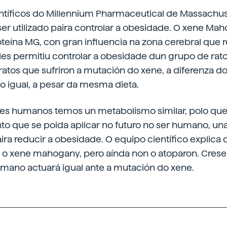
ntíficos do Millennium Pharmaceutical de Massachu
er utilizado paira controlar a obesidade. O xene Ma
teína MG, con gran influencia na zona cerebral que 
lles permitiu controlar a obesidade dun grupo de rat
 ratos que sufriron a mutación do xene, a diferenza d
 igual, a pesar da mesma dieta.
eres humanos temos un metabolismo similar, polo que
o que se poida aplicar no futuro no ser humano, un
a reducir a obesidade. O equipo científico explica 
 xene mahogany, pero aínda non o atoparon. Crese
ano actuará igual ante a mutación do xene.