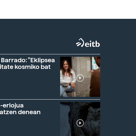
 Barrado: "Eklipsea
itate kosmiko bat
-erlojua
ratzen denean