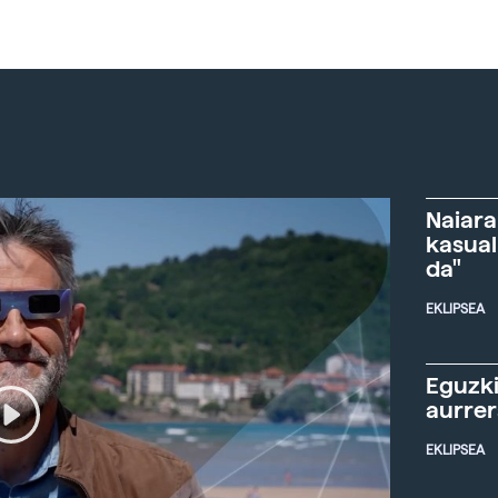
Naiara
kasual
da"
EKLIPSEA
Eguzki
aurre
EKLIPSEA