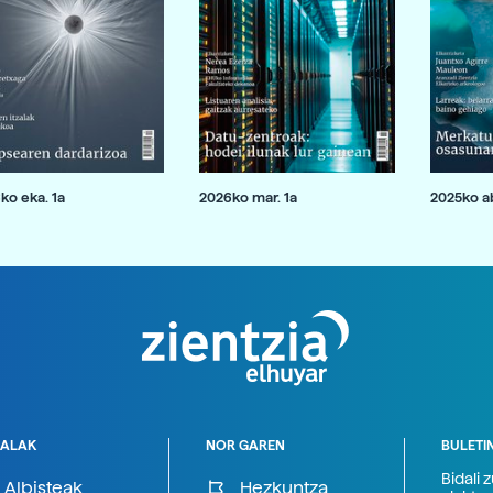
ko eka. 1a
2026ko mar. 1a
2025ko ab
ALAK
NOR GAREN
BULETI
Bidali 
Albisteak
Hezkuntza