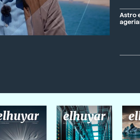
Astro 
ageria