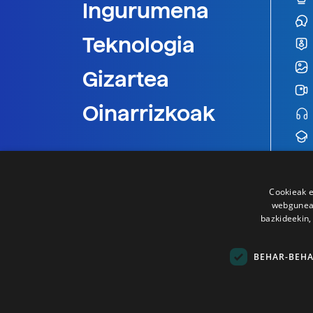
Ingurumena
Teknologia
Gizartea
Oinarrizkoak
Cookieak e
webgunear
bazkideekin,
BEHAR-BEH