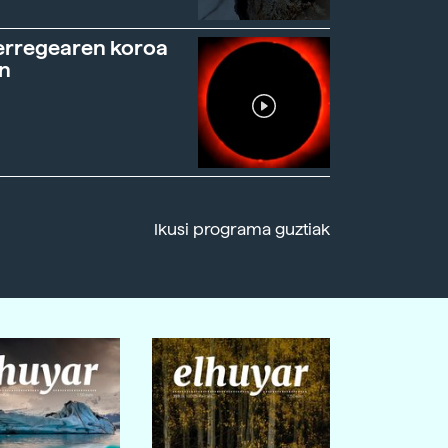
erregearen koroa
n
Ikusi programa guztiak