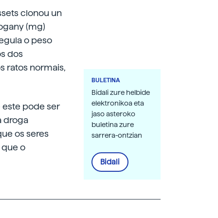
ssets clonou un
hogany (mg)
regula o peso
os dos
os ratos normais,
BULETINA
Bidali zure helbide
elektronikoa eta
 este pode ser
jaso asteroko
a droga
buletina zure
que os seres
sarrera-ontzian
 que o
Bidali