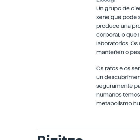
Un grupo de cie
xene que pode s
produce una pro
corporal, o que 
laboratorios. Os
manteñen o peso
Os ratos e os s
un descubriment
seguramente pair
humanos temos o
metabolismo hum