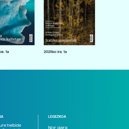
e. 1a
2025ko ira. 1a
NA
LEGEZKOA
zure helbide
Nor gara