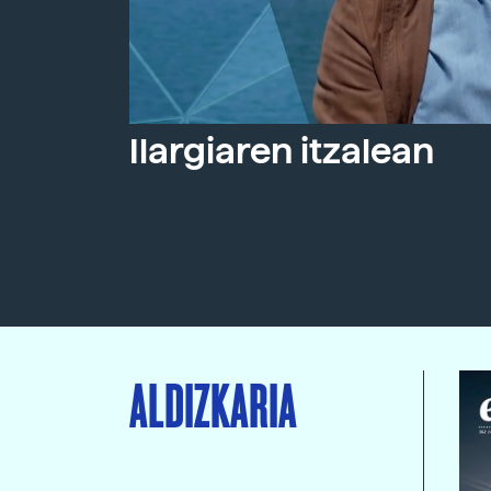
Ilargiaren itzalean
ALDIZKARIA