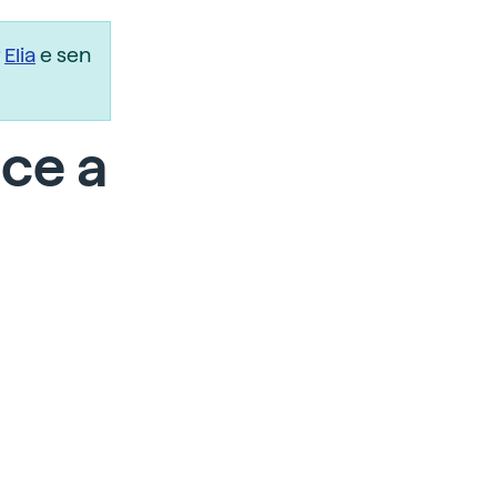
r
Elia
e sen
ce a