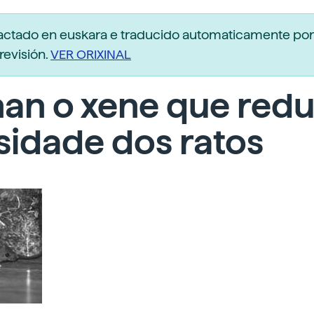
dactado en euskara e traducido automaticamente po
revisión.
VER ORIXINAL
an o xene que redu
sidade dos ratos