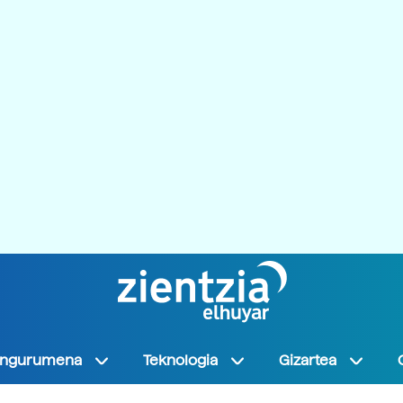
Ingurumena
Teknologia
Gizartea