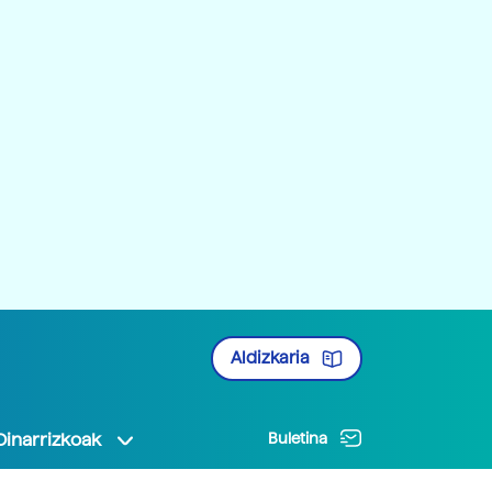
Aldizkaria
Oinarrizkoak
Buletina