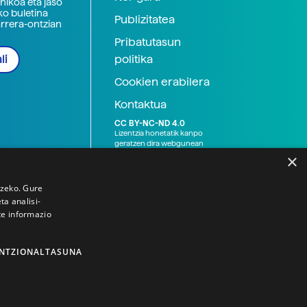
nikoa eta jaso
ko buletina
Publizitatea
arrera-ontzian
Pribatutasun
politika
li
Cookien erabilera
Kontaktua
CC BY-NC-ND 4.0
Lizentzia honetatik kanpo
geratzen dira webgunean
argitaratutako baliabide
×
grafikoak (argazki eta
ilustrazioak), baita Elhuyar ez
den bestelako erakunde eta
tzeko. Gure
norbanakoek idatzitakoak
a analisi-
ere. Kanpo-esteken bidez
te informazio
emandako edukiak esteka
horietan agertzen den
lizentziapean daude,
gehienetan copyright-a
NTZIONALTASUNA