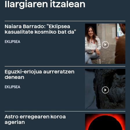
Ilargiaren itzalean
Naiara Barrado: "Eklipsea
kasualitate kosmiko bat da"
EKLIPSEA
Eguzki-erlojua aurreratzen
denean
EKLIPSEA
Astro erregearen koroa
agerian